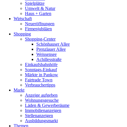
Spielplätze
Umwelt & Natur
Haus + Garten
Wirtschaft
Neueröffnungen
Firmenjubiläen
Shopping
Shopping-Center
Schönhauser Allee
Prenzlauer Allee
Weissensee
Achillesstraße
Einkaufsbahnhöfe
Sonntags-Einkauf
Märkte in Pankow
Fairtrade Town
Verbrauchertipps
Markt
Anzeige aufgeben
Wohnungsgesuche
Läden & Gewerberäume
Immobilienanzeigen
Stellenanzeigen
Ausbildungsmarkt
Themen