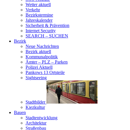
Wetter aktuell
Verkehr
Bezirkstermine
Jahreskalender
Sicherheit & Prävention
Internet Security
SEARCH – SUCHEN
Bezirk
Neue Nachrichten
Bezirk aktuell
Kommunalpolitik
Ämter – PLZ – Parken
Polizei Aktuell
Pankows 13 Ortsteile
Sightseeing
Stadtbilder
Kiezkultur
Bauen
Stadtentwicklung
Architektur
Straßenbau