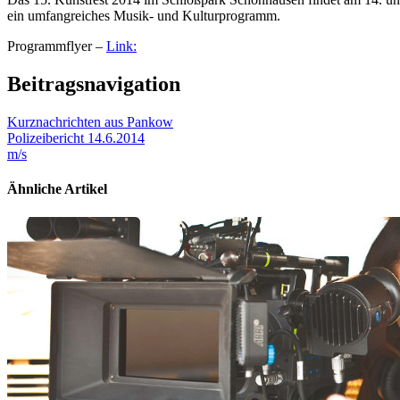
ein umfangreiches Musik- und Kulturprogramm.
Programmflyer –
Link:
Beitragsnavigation
Kurznachrichten aus Pankow
Polizeibericht 14.6.2014
m/s
Ähnliche Artikel