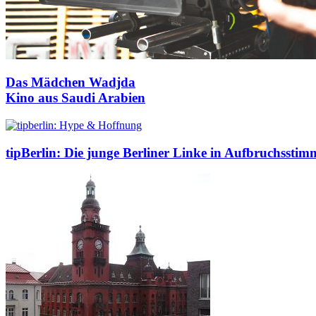
Das Mädchen Wadjda
Kino aus Saudi Arabien
tipBerlin: Die junge Berliner Linke in Aufbruchssti