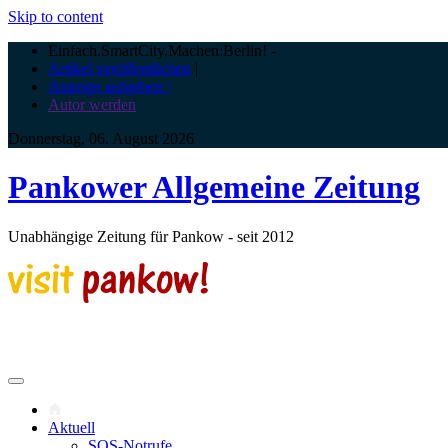
Skip to content
Einfach.SmartCity.Machen:Berlin!
-
Artikel veröffentlichen
|
Anzeige aufgeben |
Autor werden
Donnerstag, 06. August 2026
Pankower Allgemeine Zeitung
Unabhängige Zeitung für Pankow - seit 2012
Aktuell
SOS-Notrufe