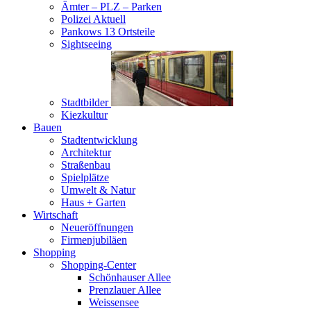
Ämter – PLZ – Parken
Polizei Aktuell
Pankows 13 Ortsteile
Sightseeing
Stadtbilder
Kiezkultur
Bauen
Stadtentwicklung
Architektur
Straßenbau
Spielplätze
Umwelt & Natur
Haus + Garten
Wirtschaft
Neueröffnungen
Firmenjubiläen
Shopping
Shopping-Center
Schönhauser Allee
Prenzlauer Allee
Weissensee