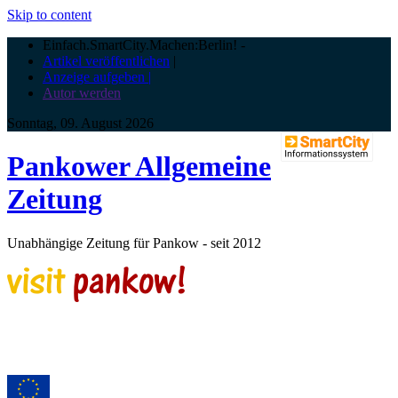
Skip to content
Einfach.SmartCity.Machen:Berlin!
-
Artikel veröffentlichen
|
Anzeige aufgeben |
Autor werden
Sonntag, 09. August 2026
Pankower Allgemeine
Zeitung
Unabhängige Zeitung für Pankow - seit 2012