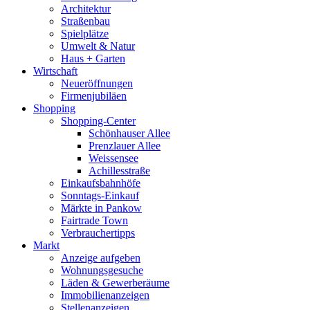
Architektur
Straßenbau
Spielplätze
Umwelt & Natur
Haus + Garten
Wirtschaft
Neueröffnungen
Firmenjubiläen
Shopping
Shopping-Center
Schönhauser Allee
Prenzlauer Allee
Weissensee
Achillesstraße
Einkaufsbahnhöfe
Sonntags-Einkauf
Märkte in Pankow
Fairtrade Town
Verbrauchertipps
Markt
Anzeige aufgeben
Wohnungsgesuche
Läden & Gewerberäume
Immobilienanzeigen
Stellenanzeigen