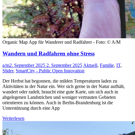
Organic Map App für Wanderer und Radfahrer - Foto: © A/M
Wandern und Radfahren ohne Stress
a/m
2. September 2025
2. September 2025
Aktuell
,
Familie
,
IT
,
Slider
,
SmartCity - Public Open Innovation
Der Herbst hat begonnen, die milden Temperaturen laden zu
Aktivitäten in der Natur ein. Wer sich gerne in der Natur aufhält,
wandert oder radelt, braucht eine gute Karte, um sich auch in
abgelegenen Landstrichen und weniger vertrauten Gebieten
orientieren zu können. Auch in Berlin-Brandenburg ist die
Unterstützung durch eine App
Weiterlesen