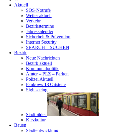
Aktuell
SOS-Notrufe
Wetter aktuell
Verkehr
Bezirkstermine
Jahreskalender
Sicherheit & Prävention
Internet Security
SEARCH – SUCHEN
Bezirk
Neue Nachrichten
Bezirk aktuell
Kommunalpolitik
Ämter – PLZ – Parken
Polizei Aktuell
Pankows 13 Ortsteile
Sightseeing
Stadtbilder
Kiezkultur
Bauen
Stadtentwicklung