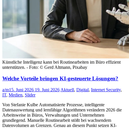
Künstliche Intelligenz kann bei Routinearbeiten im Büro effizient
unterstützen. - Foto: © Gerd Altmann, Pixabay
Welche Vorteile bringen KI-gesteuerte Lösungen?
a/m
15. Juni 2026
19. Juni 2026
Aktuell
,
Digital
,
Internet Security
,
IT
,
Medien
,
Slider
Von Stefanie Kulbe Automatisierte Prozesse, intelligente
Datenauswertung und lernfähige Algorithmen verändern 2026 die
Arbeitsweise in Büros, Verwaltungen und Unternehmen
grundlegend. Manuelle Routinearbeit stößt bei wachsendem
Datenvolumen an Grenzen. Genau an diesem Punkt setzen KI-