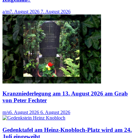
a/m
7. August 2026
7. August 2026
Kranzniederlegung am 13. August 2026 am Grab
von Peter Fechter
m/s
6. August 2026
6. August 2026
Gedenktafel am Heinz-Knobloch-Platz wird am 24.
Juli eingeweiht