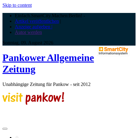
Skip to content
Einfach.SmartCity.Machen:Berlin!
-
Artikel veröffentlichen
|
Anzeige aufgeben |
Autor werden
Sonntag, 09. August 2026
Pankower Allgemeine
Zeitung
Unabhängige Zeitung für Pankow - seit 2012