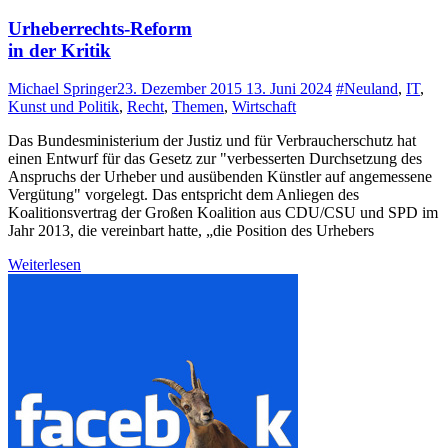
Urheberrechts-Reform
in der Kritik
Michael Springer
23. Dezember 2015
13. Juni 2024
#Neuland
,
IT
,
Kunst und Politik
,
Recht
,
Themen
,
Wirtschaft
Das Bundesministerium der Justiz und für Verbraucherschutz hat
einen Entwurf für das Gesetz zur "verbesserten Durchsetzung des
Anspruchs der Urheber und ausübenden Künstler auf angemessene
Vergütung" vorgelegt. Das entspricht dem Anliegen des
Koalitionsvertrag der Großen Koalition aus CDU/CSU und SPD im
Jahr 2013, die vereinbart hatte, „die Position des Urhebers
Weiterlesen