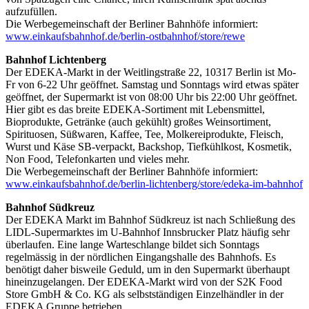
aufzufüllen.
Die Werbegemeinschaft der Berliner Bahnhöfe informiert:
www.einkaufsbahnhof.de/berlin-ostbahnhof/store/rewe
Bahnhof Lichtenberg
Der EDEKA-Markt in der Weitlingstraße 22, 10317 Berlin ist Mo-
Fr von 6-22 Uhr geöffnet. Samstag und Sonntags wird etwas später
geöffnet, der Supermarkt ist von 08:00 Uhr bis 22:00 Uhr geöffnet.
Hier gibt es das breite EDEKA-Sortiment mit Lebensmittel,
Bioprodukte, Getränke (auch gekühlt) großes Weinsortiment,
Spirituosen, Süßwaren, Kaffee, Tee, Molkereiprodukte, Fleisch,
Wurst und Käse SB-verpackt, Backshop, Tiefkühlkost, Kosmetik,
Non Food, Telefonkarten und vieles mehr.
Die Werbegemeinschaft der Berliner Bahnhöfe informiert:
www.einkaufsbahnhof.de/berlin-lichtenberg/store/edeka-im-bahnhof
Bahnhof Südkreuz
Der EDEKA Markt im Bahnhof Südkreuz ist nach Schließung des
LIDL-Supermarktes im U-Bahnhof Innsbrucker Platz häufig sehr
überlaufen. Eine lange Warteschlange bildet sich Sonntags
regelmässig in der nördlichen Eingangshalle des Bahnhofs. Es
benötigt daher bisweile Geduld, um in den Supermarkt überhaupt
hineinzugelangen. Der EDEKA-Markt wird von der S2K Food
Store GmbH & Co. KG als selbstständigen Einzelhändler in der
EDEKA Gruppe betrieben.