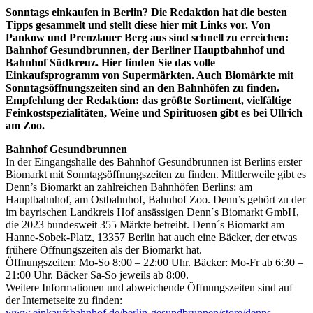
Sonntags einkaufen in Berlin? Die Redaktion hat die besten
Tipps gesammelt und stellt diese hier mit Links vor. Von
Pankow und Prenzlauer Berg aus sind schnell zu erreichen:
Bahnhof Gesundbrunnen, der Berliner Hauptbahnhof und
Bahnhof Südkreuz. Hier finden Sie das volle
Einkaufsprogramm von Supermärkten. Auch Biomärkte mit
Sonntagsöffnungszeiten sind an den Bahnhöfen zu finden.
Empfehlung der Redaktion: das größte Sortiment, vielfältige
Feinkostspezialitäten, Weine und Spirituosen gibt es bei Ullrich
am Zoo.
Bahnhof Gesundbrunnen
In der Eingangshalle des Bahnhof Gesundbrunnen ist Berlins erster
Biomarkt mit Sonntagsöffnungszeiten zu finden. Mittlerweile gibt es
Denn’s Biomarkt an zahlreichen Bahnhöfen Berlins: am
Hauptbahnhof, am Ostbahnhof, Bahnhof Zoo. Denn’s gehört zu der
im bayrischen Landkreis Hof ansässigen Denn´s Biomarkt GmbH,
die 2023 bundesweit 355 Märkte betreibt. Denn´s Biomarkt am
Hanne-Sobek-Platz, 13357 Berlin hat auch eine Bäcker, der etwas
frühere Öffnungszeiten als der Biomarkt hat.
Öffnungszeiten: Mo-So 8:00 – 22:00 Uhr. Bäcker: Mo-Fr ab 6:30 –
21:00 Uhr. Bäcker Sa-So jeweils ab 8:00.
Weitere Informationen und abweichende Öffnungszeiten sind auf
der Internetseite zu finden:
www.einkaufsbahnhof.de/berlin-gesundbrunnen/store/denns-