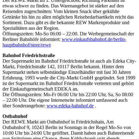
Der REWE Markt im 1. Untergeschoss, Richtung Parkhaus ist
etwas schwer zu finden. Das Warenangebot ist stärker auf den
Reisenden zugeschnitten: Vom kleinen Snack über gekühlte
Getränke bis hin zu allen möglichen Reisebedarfsartikeln reicht das
Sortiment. Dazu gibt es die bekannte REW Markenprodukte und
Spezialitäten aus der Region.
Öffnungszeiten: Mo-So 06:00 – 22:00. Die Werbegemeinschaft der
Berliner Bahnhöfe informiert:
www.einkaufsbahnhof.de/berlin-
hauptbahnhof/store/rewe
Bahnhof Friedrichstraße
Der Supermarkt im Bahnhof Friedrichstraße ist auch als Edeka City-
Markt, Friedrichstraße 142, 10117 Berlin bekannt. Hinter dem
Supermarkt stehen selbstständige Einzelhändler mit fast 30 Jahren
Erfahrung. 1993 wurde die City-Markt GmbH gegründet. Seit 1999
ist der Supermarkt im Bahnhof Friedrichstraße vertreten und gehört
der Einkaufsgemeinschaft EDEKA an.
Die Öffnungszeiten: Mo-Fr 06:00 Uhr bis 22:00 Uhr, Sa, So 08:00
– 22:00 Uhr. Die eigene Internetseite informiert umfassend auch
über Sonderangebote:
www.edeka-bahnhof.de
.
Ostbahnhof
Der REWE Markt am Ostbahnhof in Friedrichshain, Am
Ostbahnhof 9, 10243 Berlin ist Sonntags in der Regel Mo-So von
10:00 Uhr bis 24:00 Uhr geöffnet. Damit haben auch Bahnreisende
von Spätzügen eine Chance, ihren Kühlschrank spät abends