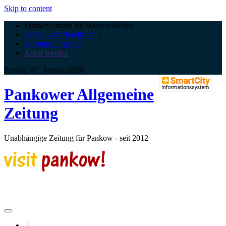
Skip to content
Einfach.SmartCity.Machen:Berlin!
-
Artikel veröffentlichen
|
Anzeige aufgeben |
Autor werden
Freitag, 07. August 2026
Pankower Allgemeine
Zeitung
Unabhängige Zeitung für Pankow - seit 2012