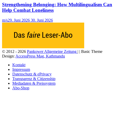
Strengthening Belonging: How Multilingualism Can
Help Combat Loneliness
m/s
29. Juni 2026
30. Juni 2026
© 2012 - 2026
Pankower Allgemeine Zeitung
| | Basic Theme
Design:
AccessPress Mag, Kathmandu
Kontakt
Impressum
Datenschutz & ePrivacy
Transparenz & Citizenship
Mediadaten & Preissystem
Abo-Shop