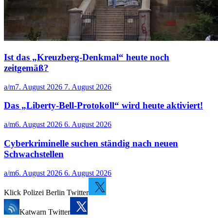
Ist das „Kreuzberg-Denkmal“ heute noch
zeitgemäß?
a/m
7. August 2026
7. August 2026
Das „Liberty-Bell-Protokoll“ wird heute aktiviert!
a/m
6. August 2026
6. August 2026
Cyberkriminelle suchen ständig nach neuen
Schwachstellen
a/m
6. August 2026
6. August 2026
Klick Polizei Berlin Twitter
Katwarn Twitter