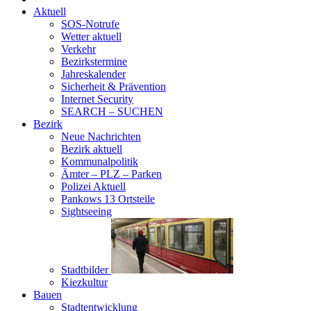
Aktuell
SOS-Notrufe
Wetter aktuell
Verkehr
Bezirkstermine
Jahreskalender
Sicherheit & Prävention
Internet Security
SEARCH – SUCHEN
Bezirk
Neue Nachrichten
Bezirk aktuell
Kommunalpolitik
Ämter – PLZ – Parken
Polizei Aktuell
Pankows 13 Ortsteile
Sightseeing
Stadtbilder
Kiezkultur
Bauen
Stadtentwicklung