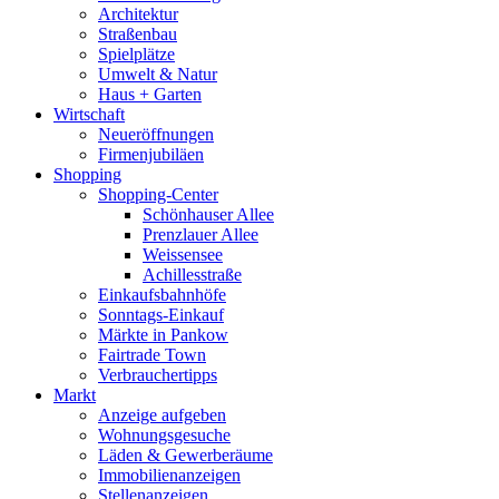
Architektur
Straßenbau
Spielplätze
Umwelt & Natur
Haus + Garten
Wirtschaft
Neueröffnungen
Firmenjubiläen
Shopping
Shopping-Center
Schönhauser Allee
Prenzlauer Allee
Weissensee
Achillesstraße
Einkaufsbahnhöfe
Sonntags-Einkauf
Märkte in Pankow
Fairtrade Town
Verbrauchertipps
Markt
Anzeige aufgeben
Wohnungsgesuche
Läden & Gewerberäume
Immobilienanzeigen
Stellenanzeigen