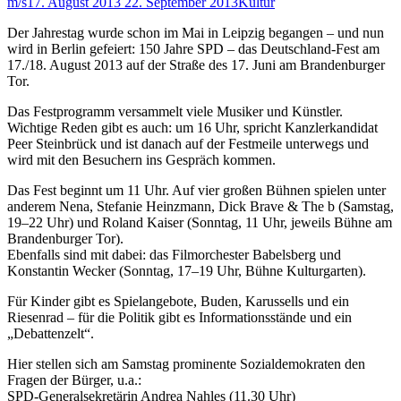
m/s
17. August 2013
22. September 2013
Kultur
Der Jahrestag wurde schon im Mai in Leipzig begangen – und nun
wird in Berlin gefeiert: 150 Jahre SPD – das Deutschland-Fest am
17./18. August 2013 auf der Straße des 17. Juni am Brandenburger
Tor.
Das Festprogramm versammelt viele Musiker und Künstler.
Wichtige Reden gibt es auch: um 16 Uhr, spricht Kanzlerkandidat
Peer Steinbrück und ist danach auf der Festmeile unterwegs und
wird mit den Besuchern ins Gespräch kommen.
Das Fest beginnt um 11 Uhr. Auf vier großen Bühnen spielen unter
anderem Nena, Stefanie Heinzmann, Dick Brave & The b (Samstag,
19–22 Uhr) und Roland Kaiser (Sonntag, 11 Uhr, jeweils Bühne am
Brandenburger Tor).
Ebenfalls sind mit dabei: das Filmorchester Babelsberg und
Konstantin Wecker (Sonntag, 17–19 Uhr, Bühne Kulturgarten).
Für Kinder gibt es Spielangebote, Buden, Karussells und ein
Riesenrad – für die Politik gibt es Informationsstände und ein
„Debattenzelt“.
Hier stellen sich am Samstag prominente Sozialdemokraten den
Fragen der Bürger, u.a.:
SPD-Generalsekretärin Andrea Nahles (11.30 Uhr)