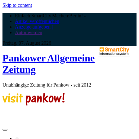
Skip to content
Einfach.SmartCity.Machen:Berlin!
-
Artikel veröffentlichen
|
Anzeige aufgeben |
Autor werden
Freitag, 07. August 2026
Pankower Allgemeine
Zeitung
Unabhängige Zeitung für Pankow - seit 2012