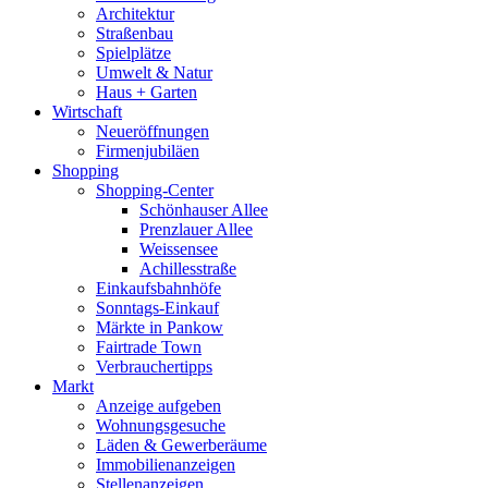
Architektur
Straßenbau
Spielplätze
Umwelt & Natur
Haus + Garten
Wirtschaft
Neueröffnungen
Firmenjubiläen
Shopping
Shopping-Center
Schönhauser Allee
Prenzlauer Allee
Weissensee
Achillesstraße
Einkaufsbahnhöfe
Sonntags-Einkauf
Märkte in Pankow
Fairtrade Town
Verbrauchertipps
Markt
Anzeige aufgeben
Wohnungsgesuche
Läden & Gewerberäume
Immobilienanzeigen
Stellenanzeigen