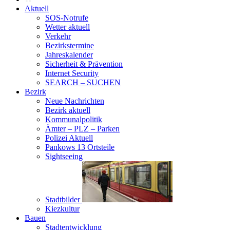
Aktuell
SOS-Notrufe
Wetter aktuell
Verkehr
Bezirkstermine
Jahreskalender
Sicherheit & Prävention
Internet Security
SEARCH – SUCHEN
Bezirk
Neue Nachrichten
Bezirk aktuell
Kommunalpolitik
Ämter – PLZ – Parken
Polizei Aktuell
Pankows 13 Ortsteile
Sightseeing
Stadtbilder
Kiezkultur
Bauen
Stadtentwicklung