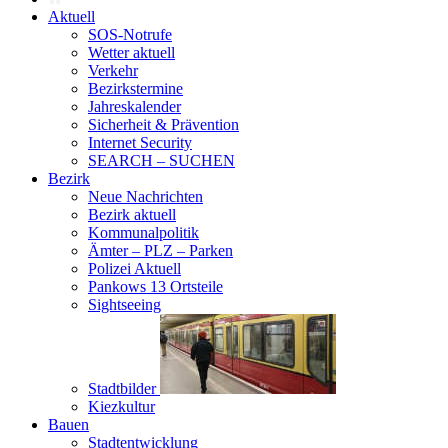
Aktuell
SOS-Notrufe
Wetter aktuell
Verkehr
Bezirkstermine
Jahreskalender
Sicherheit & Prävention
Internet Security
SEARCH – SUCHEN
Bezirk
Neue Nachrichten
Bezirk aktuell
Kommunalpolitik
Ämter – PLZ – Parken
Polizei Aktuell
Pankows 13 Ortsteile
Sightseeing
Stadtbilder
Kiezkultur
Bauen
Stadtentwicklung