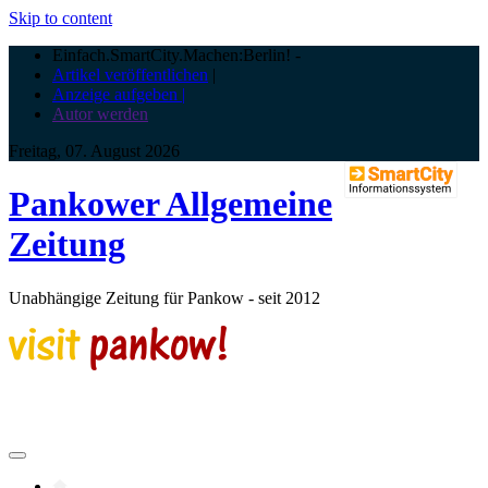
Skip to content
Einfach.SmartCity.Machen:Berlin!
-
Artikel veröffentlichen
|
Anzeige aufgeben |
Autor werden
Freitag, 07. August 2026
Pankower Allgemeine
Zeitung
Unabhängige Zeitung für Pankow - seit 2012