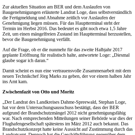
Zur aktuellen Situation am BER und dem Auslaufen von
Baugenehmigungen erläuterte Landrat Loge, dass selbstverständlich
die Fertigmeldung und Abnahme zeitlich vor Auslaufen der
Genehmigung liegen müssen. Für das Hauptterminal steht der
Termin im Herbst 2016. Das bedeutet es gibt noch etwa 1,5 Jahre
Zeit, um einen mängelfreien Zustand im Hauptterminal herzustellen,
bevor die Baugenehmigung verfällt.
Auf die Frage, ob er die nunmehr für das zweite Halbjahr 2017
geplante Eröffnung für realistisch halte, antwortete Loge: „Diesmal
glaube sogar ich daran.“
Damit scheint es nun eine vertrauensvolle Zusammenarbeit mit dem
neuen Technikchef Jörg Marks zu geben, der vor einem halben Jahr
ins Amt kam.
Zwischenfazit von Otto und Moritz
„Der Landrat des Landkreises Dahme-Spreewald, Stephan Loge,
hat vor dem Untersuchungsausschuss bestätigt, dass der BER
aufgrund der Brandschutzmängel 2012 nicht genehmigungsfähig
war. Nach entsprechenden Mitteilungen seiner Behörde war dies der
Flughafengesellschaft spätestens im März 2012 auch bekannt. Das
Brandschutzkonzept hatte keine Aussicht auf Zustimmung durch das
Landratsamt. Dennoch hat die Geschäftsführung gegenüber dem