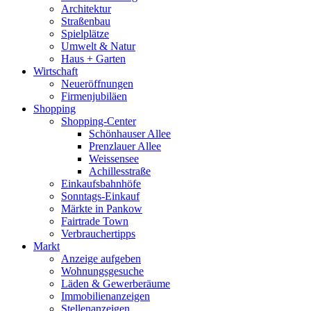
Architektur
Straßenbau
Spielplätze
Umwelt & Natur
Haus + Garten
Wirtschaft
Neueröffnungen
Firmenjubiläen
Shopping
Shopping-Center
Schönhauser Allee
Prenzlauer Allee
Weissensee
Achillesstraße
Einkaufsbahnhöfe
Sonntags-Einkauf
Märkte in Pankow
Fairtrade Town
Verbrauchertipps
Markt
Anzeige aufgeben
Wohnungsgesuche
Läden & Gewerberäume
Immobilienanzeigen
Stellenanzeigen