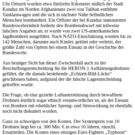
Uhr Ortszeit wurden etwa fünfzehn Kilometer südlich der Stadt
Kunduz im Norden Afghanistans zwei von Taliban entführte
Tanklastwagen und die sich in nächster Nähe befindlichen
Menschen bombardiert. Ein Offizier der bei Kunduz stationierten
Bundeswehreinheit forderte den Bombenabwurf mit teilweise
falschen Angaben an; er wurde von zwei US-amerikanischen
Jagdbombern ausgeführt. Nach NATO-Einschätzung wurden bis zu
142 Menschen, darunter auch Kinder, getötet oder verletzt, der
größte Zahl von Opfern bei einem Einsatz in der Geschichte der
Bundeswehr.
Aus heutiger Sicht hat dieser Zwischenfall auch zu der
Beschaffungsentscheidung für die HERON-1 Aufklärungsdrohnen
geführt, die die damals bestehende „Echtzeit-Bild-Lücke“
geschlossen haben, aufgrund der die falsche Lageentscheidung
getroffen wurde.
Die Frage, ob eine gezielte Luftunterstützung durch bewaffnete
Drohnen letztlich sogar ethisch verantwortlicher ist, als der Einsatz
von Bomben mit erheblicher Spreng- und Streuwirkung ist ebenfalls
noch nicht diskutiert worden.
Ganz zu schweigen von den Kosten. Der Systempreis von 10
Drohnen liegt bei ca. 300 Mio. € in etwa 10 Jahren, einschl.
Ersatzteilen. Die Kosten eines einzigen Euro-Fighters „Typhoon“