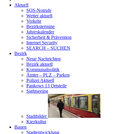
Aktuell
SOS-Notrufe
Wetter aktuell
Verkehr
Bezirkstermine
Jahreskalender
Sicherheit & Prävention
Internet Security
SEARCH – SUCHEN
Bezirk
Neue Nachrichten
Bezirk aktuell
Kommunalpolitik
Ämter – PLZ – Parken
Polizei Aktuell
Pankows 13 Ortsteile
Sightseeing
Stadtbilder
Kiezkultur
Bauen
Stadtentwicklung