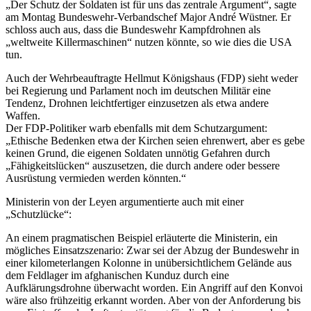
„Der Schutz der Soldaten ist für uns das zentrale Argument“, sagte
am Montag Bundeswehr-Verbandschef Major André Wüstner. Er
schloss auch aus, dass die Bundeswehr Kampfdrohnen als
„weltweite Killermaschinen“ nutzen könnte, so wie dies die USA
tun.
Auch der Wehrbeauftragte Hellmut Königshaus (FDP) sieht weder
bei Regierung und Parlament noch im deutschen Militär eine
Tendenz, Drohnen leichtfertiger einzusetzen als etwa andere
Waffen.
Der FDP-Politiker warb ebenfalls mit dem Schutzargument:
„Ethische Bedenken etwa der Kirchen seien ehrenwert, aber es gebe
keinen Grund, die eigenen Soldaten unnötig Gefahren durch
„Fähigkeitslücken“ auszusetzen, die durch andere oder bessere
Ausrüstung vermieden werden könnten.“
Ministerin von der Leyen argumentierte auch mit einer
„Schutzlücke“:
An einem pragmatischen Beispiel erläuterte die Ministerin, ein
mögliches Einsatzszenario: Zwar sei der Abzug der Bundeswehr in
einer kilometerlangen Kolonne in unübersichtlichem Gelände aus
dem Feldlager im afghanischen Kunduz durch eine
Aufklärungsdrohne überwacht worden. Ein Angriff auf den Konvoi
wäre also frühzeitig erkannt worden. Aber von der Anforderung bis