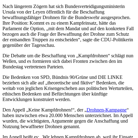
Nach längerem Zögern hat sich Bundesverteidigungsministerin
Ursula von der Leyen öffentlich für die Beschaffung
bewaffnungsfähiger Drohnen für die Bundeswehr ausgesprochen.
Ihre Position: Kommt es zu einem Kampfeinsatz, hätte das
Parlament die Option, „mit dem Mandat und auf den konkreten Fall
bezogen auch die Frage der Bewaffnung der Drohne zum Schutz
der entsandten Truppen zu entscheiden“, sagte die CDU-Politikerin
gegenüber der Tagesschau.
Die Debatte um die Beschaffung von „Kampfdrohnen“ schlägt nun
Wellen, und es formieren sich dabei Fronten zwischen den im
Bundestag vertretenen Parteien.
Die Bedenken von SPD, Bündnis 90/Grüne und DIE LINKE
beziehen sich alle auf „theoretische und fiktive“ Bedenken, die
weitab von jeglichen Krisengeschehen aus politischen Werturteilen,
ethischen Bedenken und Befürchtungen über künftige
Entwicklungen konstruiert werden.
Den Appell „Keine Kampfdrohnen!“, der „
Drohnen-Kampagne
“
haben inzwischen etwa 20.000 Menschen unterzeichnet. Im Appell
wurden, die wichtigsten, Argumente gegen die Anschaffung und
Nutzung bewaffneter Drohnen genannt.
Im Appell heißt es: „Wir lehnen Kampfdrohnen ab, weil ihr Einsatz