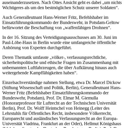
auseinanderzusetzen. Nach Ottes Ansicht geht es dabei „um nichts
Wichtigeres als um den bestmöglichen Schutz unserer Soldaten“.
Auch Generalleutnant Hans-Werner Fritz, Befehlshaber im
Einsatzführungskommando der Bundeswehr, in Potsdam-Geltow
befürwortet die Beschaffung von „waffenfähigen Drohnen“.
In der 16. Sitzung des Verteidigungsausschusses am 30. Juni im
Paul-Löbe-Haus in Berlin wurde eine umfangreiche öffentliche
Anhörung von Experten durchgeführt.
Deren Thematik umfasste „völker-, verfassungsrechtliche,
sicherheitspolitische und ethische Fragen im Zusammenhang mit
unbemannten Luftfahrzeugen, die über Aufklärung hinaus auch
weitergehende Kampffähigkeiten haben“.
Einzelsachverständige nahmen Stellung, etwa Dr. Marcel Dickow
(Stiftung Wissenschaft und Politik, Berlin), Generalleutnant Hans-
Werner Fritz (Befehlshaber Einsatzführungskommando der
Bundeswehr, Potsdam), Prof. Dr. Elmar M. Giemulla
(Honorarprofessor für Luftrecht an der Technischen Universität
Berlin), Prof. Dr. Wolff Heintschel von Heinegg (Leiter des
Lehrstuhls für Öffentliches Recht, insbesondere Völkerrecht,
Europarecht und ausländisches Verfassungsrecht an der Europa-
Universität Viadrina, Frankfurt an der Oder), Hellmut Königshaus