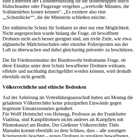
zum Eintreffen der Luftunterstützung für die Bodentruppen durch
Hubschrauber oder Flugzeuge vergehen „„wertvolle Minuten, die
Soldatenleben kosten können“. „Es existiere also eine
„„Schutzlücke““, die die Ministerin schließen möchte.
Der militärische Schutz für Soldaten ist aber nur eine Möglichkeit.
Nicht angesprochen wurde bislang die Frage, ob bewaffnete
Drohnen nicht auch besser geeignet sind, um zivile Ziele, wie etwa
afghanische Mädchenschulen oder einzelne Polizeiposten aus der
Luft zu überwachen und dabei gleichzeitig präventiv zu beschützen.
Die für Friedenseinsätze der Bundeswehr bedeutsame Frage, ob
diese Einsätze unter dem Schutz bewaffneter Drohnen wirksam,
effektiv und nachhaltig durchgeführt werden können, wird deshalb
ebenfalls nicht gestellt.
Völkerrechtliche und ethische Bedenken
Auf der Anhörung im Verteididungsausschuß haben am Montag die
geladenen Völkerrechtler keine prinzipiellen Einwände gegen
begrenzte Einsatzszenarien geäußert.
Für Wolff Heintschel von Heinegg, Professor an der Frankfurter
Viadrina, sind Kampfdrohnen nichts anderes als Kampfjets mit
Pilotenkanzel am Boden. Der Gießener Völkerrechtler Thilo
Marauhn kommt ebenfalls zu dem Schluss, dass – alle sonstigen
Kriegsregeln beachtet – gegen Drohnen in regulären bewaffneten