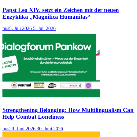
Papst Leo XIV. setzt ein Zeichen mit der neuen
Enzyklika „Magnifica Humanitas“
m/s
5. Juli 2026
5. Juli 2026
Strengthening Belonging: How Multilingualism Can
Help Combat Loneliness
m/s
29. Juni 2026
30. Juni 2026