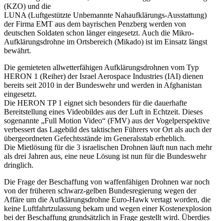
(KZO) und die
LUNA (Luftgestützte Unbemannte Nahaufklärungs-Ausstattung)
der Firma EMT aus dem bayrischen Penzberg werden von
deutschen Soldaten schon länger eingesetzt. Auch die Mikro-
Aufklärungsdrohne im Ortsbereich (Mikado) ist im Einsatz längst
bewährt.
Die gemieteten allwetterfähigen Aufklärungsdrohnen vom Typ
HERON 1 (Reiher) der Israel Aerospace Industries (IAI) dienen
bereits seit 2010 in der Bundeswehr und werden in Afghanistan
eingesetzt.
Die HERON TP 1 eignet sich besonders für die dauerhafte
Bereitstellung eines Videobildes aus der Luft in Echtzeit. Dieses
sogenannte „Full Motion Video“ (FMV) aus der Vogelperspektive
verbessert das Lagebild des taktischen Führers vor Ort als auch der
übergeordneten Gefechtsstände im Generalsstab erheblich.
Die Mietlösung für die 3 israelischen Drohnen läuft nun nach mehr
als drei Jahren aus, eine neue Lösung ist nun für die Bundeswehr
dringlich.
Die Frage der Beschaffung von waffenfähigen Drohnen war noch
von der früheren schwarz-gelben Bundesregierung wegen der
Affäre um die Aufklärungsdrohne Euro-Hawk vertagt worden, die
keine Luftfahrtzulassung bekam und wegen einer Kostenexplosion
bei der Beschaffung grundsätzlich in Frage gestellt wird. Überdies