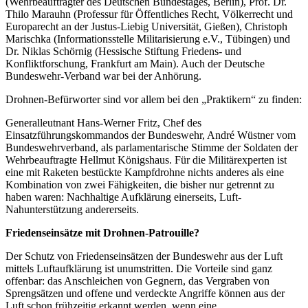
(Wehrbeauftragter des Deutschen Bundestages, Berlin), Prof. Dr.
Thilo Marauhn (Professur für Öffentliches Recht, Völkerrecht und
Europarecht an der Justus-Liebig Universität, Gießen), Christoph
Marischka (Informationsstelle Militarisierung e.V., Tübingen) und
Dr. Niklas Schörnig (Hessische Stiftung Friedens- und
Konfliktforschung, Frankfurt am Main). Auch der Deutsche
Bundeswehr-Verband war bei der Anhörung.
Drohnen-Befürworter sind vor allem bei den „Praktikern“ zu finden:
Generalleutnant Hans-Werner Fritz, Chef des
Einsatzführungskommandos der Bundeswehr, André Wüstner vom
Bundeswehrverband, als parlamentarische Stimme der Soldaten der
Wehrbeauftragte Hellmut Königshaus. Für die Militärexperten ist
eine mit Raketen bestückte Kampfdrohne nichts anderes als eine
Kombination von zwei Fähigkeiten, die bisher nur getrennt zu
haben waren: Nachhaltige Aufklärung einerseits, Luft-
Nahunterstützung andererseits.
Friedenseinsätze mit Drohnen-Patrouille?
Der Schutz von Friedenseinsätzen der Bundeswehr aus der Luft
mittels Luftaufklärung ist unumstritten. Die Vorteile sind ganz
offenbar: das Anschleichen von Gegnern, das Vergraben von
Sprengsätzen und offene und verdeckte Angriffe können aus der
Luft schon frühzeitig erkannt werden, wenn eine