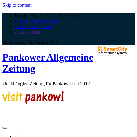
Skip to content
Einfach.SmartCity.Machen:Berlin!
-
Artikel veröffentlichen
|
Anzeige aufgeben |
Autor werden
Donnerstag, 06. August 2026
Pankower Allgemeine
Zeitung
Unabhängige Zeitung für Pankow - seit 2012