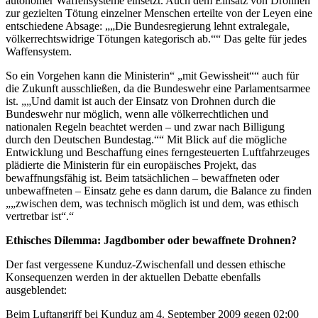
autonomer Waffensysteme einsetzt. Auch dem Einsatz von Drohnen
zur gezielten Tötung einzelner Menschen erteilte von der Leyen eine
entschiedene Absage: „„Die Bundesregierung lehnt extralegale,
völkerrechtswidrige Tötungen kategorisch ab.““ Das gelte für jedes
Waffensystem.
So ein Vorgehen kann die Ministerin“ „mit Gewissheit““ auch für
die Zukunft ausschließen, da die Bundeswehr eine Parlamentsarmee
ist. „„Und damit ist auch der Einsatz von Drohnen durch die
Bundeswehr nur möglich, wenn alle völkerrechtlichen und
nationalen Regeln beachtet werden – und zwar nach Billigung
durch den Deutschen Bundestag.““ Mit Blick auf die mögliche
Entwicklung und Beschaffung eines ferngesteuerten Luftfahrzeuges
plädierte die Ministerin für ein europäisches Projekt, das
bewaffnungsfähig ist. Beim tatsächlichen – bewaffneten oder
unbewaffneten – Einsatz gehe es dann darum, die Balance zu finden
„„zwischen dem, was technisch möglich ist und dem, was ethisch
vertretbar ist“.“
Ethisches Dilemma: Jagdbomber oder bewaffnete Drohnen?
Der fast vergessene Kunduz-Zwischenfall und dessen ethische
Konsequenzen werden in der aktuellen Debatte ebenfalls
ausgeblendet:
Beim Luftangriff bei Kunduz am 4. September 2009 gegen 02:00