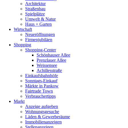
Architektur
Straßenbau
Spielplätze
Umwelt & Natur
Haus + Garten
Wirtschaft
Neueröffnungen
Firmenjubiläen
Shopping
Shopping-Center
Schönhauser Allee
Prenzlauer Allee
Weissensee
Achillesstraße
Einkaufsbahnhöfe
Sonntags-Einkauf
Märkte in Pankow
Fairtrade Town
Verbrauchertipps
Markt
Anzeige aufgeben
Wohnungsgesuche
Läden & Gewerberäume
Immobilienanzeigen
Stellenanzeigen