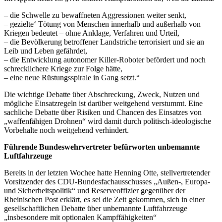
– die Schwelle zu bewaffneten Aggressionen weiter senkt,
– gezielte‘ Tötung von Menschen innerhalb und außerhalb von
Kriegen bedeutet – ohne Anklage, Verfahren und Urteil,
– die Bevölkerung betroffener Landstriche terrorisiert und sie an
Leib und Leben gefährdet,
– die Entwicklung autonomer Killer-Roboter befördert und noch
schrecklichere Kriege zur Folge hätte,
– eine neue Rüstungsspirale in Gang setzt.“
Die wichtige Debatte über Abschreckung, Zweck, Nutzen und
mögliche Einsatzregeln ist darüber weitgehend verstummt. Eine
sachliche Debatte über Risiken und Chancen des Einsatzes von
„waffenfähigen Drohnen“ wird damit durch politisch-ideologische
Vorbehalte noch weitgehend verhindert.
Führende Bundeswehrvertreter befürworten unbemannte
Luftfahrzeuge
Bereits in der letzten Wochee hatte Henning Otte, stellvertretender
Vorsitzender des CDU-Bundesfachausschusses „Außen-, Europa-
und Sicherheitspolitik“ und Reserveoffizier gegenüber der
Rheinischen Post erklärt, es sei die Zeit gekommen, sich in einer
gesellschaftlichen Debatte über unbemannte Luftfahrzeuge
„insbesondere mit optionalen Kampffähigkeiten“