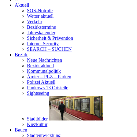
Aktuell
SOS-Notrufe
Wetter aktuell
Verkehr
Bezirkstermine
Jahreskalender
Sicherheit & Prävention
Internet Security
SEARCH – SUCHEN
Bezirk
Neue Nachrichten
Bezirk aktuell
Kommunalpolitik
Ämter – PLZ – Parken
Polizei Aktuell
Pankows 13 Ortsteile
Sightseeing
Stadtbilder
Kiezkultur
Bauen
Stadtentwicklung