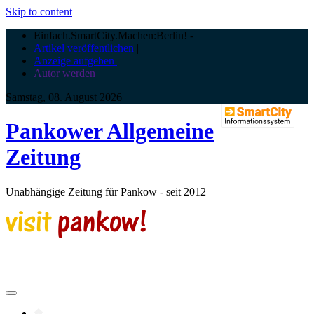
Skip to content
Einfach.SmartCity.Machen:Berlin!
-
Artikel veröffentlichen
|
Anzeige aufgeben |
Autor werden
Samstag, 08. August 2026
Pankower Allgemeine
Zeitung
Unabhängige Zeitung für Pankow - seit 2012