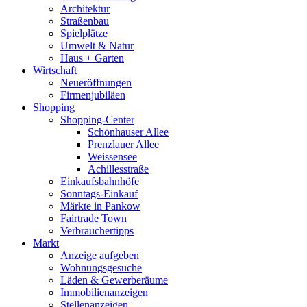
Architektur
Straßenbau
Spielplätze
Umwelt & Natur
Haus + Garten
Wirtschaft
Neueröffnungen
Firmenjubiläen
Shopping
Shopping-Center
Schönhauser Allee
Prenzlauer Allee
Weissensee
Achillesstraße
Einkaufsbahnhöfe
Sonntags-Einkauf
Märkte in Pankow
Fairtrade Town
Verbrauchertipps
Markt
Anzeige aufgeben
Wohnungsgesuche
Läden & Gewerberäume
Immobilienanzeigen
Stellenanzeigen