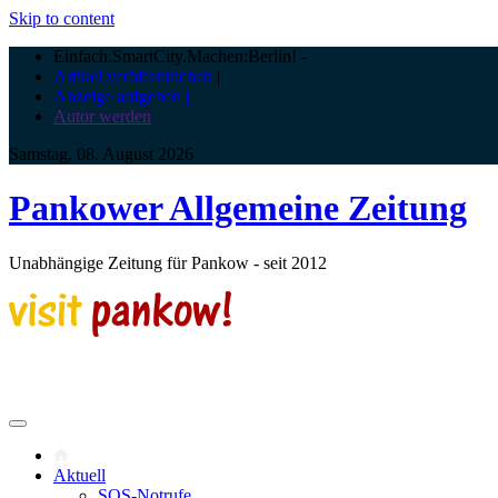
Skip to content
Einfach.SmartCity.Machen:Berlin!
-
Artikel veröffentlichen
|
Anzeige aufgeben |
Autor werden
Samstag, 08. August 2026
Pankower Allgemeine Zeitung
Unabhängige Zeitung für Pankow - seit 2012
Aktuell
SOS-Notrufe