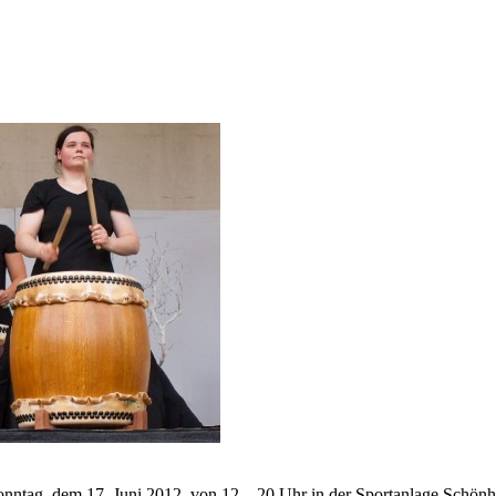
ntag, dem 17. Juni 2012, von 12 – 20 Uhr in der Sportanlage Schönho