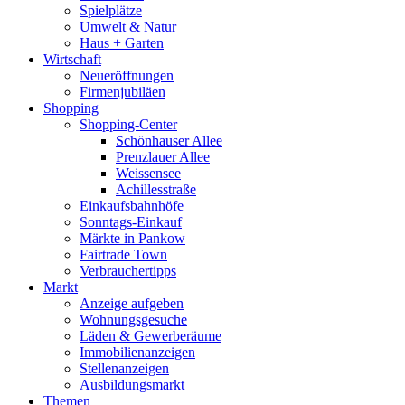
Spielplätze
Umwelt & Natur
Haus + Garten
Wirtschaft
Neueröffnungen
Firmenjubiläen
Shopping
Shopping-Center
Schönhauser Allee
Prenzlauer Allee
Weissensee
Achillesstraße
Einkaufsbahnhöfe
Sonntags-Einkauf
Märkte in Pankow
Fairtrade Town
Verbrauchertipps
Markt
Anzeige aufgeben
Wohnungsgesuche
Läden & Gewerberäume
Immobilienanzeigen
Stellenanzeigen
Ausbildungsmarkt
Themen