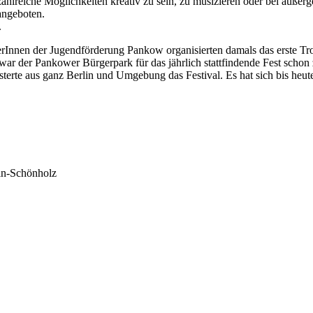
s zahlreiche Möglichkeiten kreativ zu sein, zu musizieren oder bei au
angeboten.
.
Innen der Jugendförderung Pankow organisierten damals das erste Tro
war der Pankower Bürgerpark für das jährlich stattfindende Fest scho
rte aus ganz Berlin und Umgebung das Festival. Es hat sich bis heute 
in-Schönholz