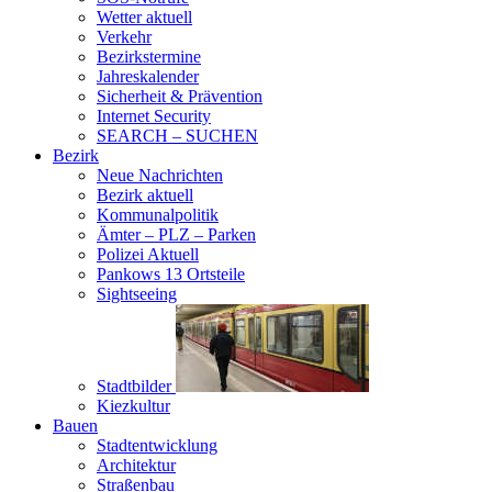
Wetter aktuell
Verkehr
Bezirkstermine
Jahreskalender
Sicherheit & Prävention
Internet Security
SEARCH – SUCHEN
Bezirk
Neue Nachrichten
Bezirk aktuell
Kommunalpolitik
Ämter – PLZ – Parken
Polizei Aktuell
Pankows 13 Ortsteile
Sightseeing
Stadtbilder
Kiezkultur
Bauen
Stadtentwicklung
Architektur
Straßenbau