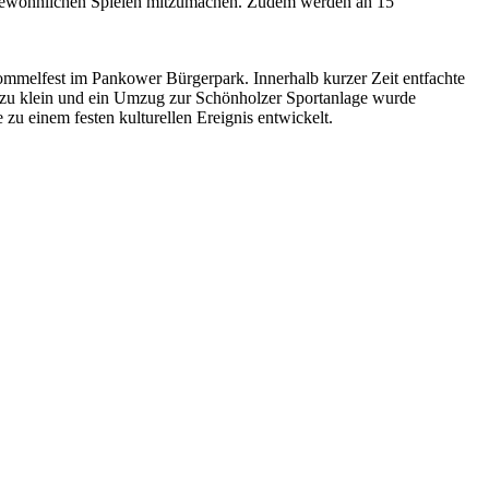
ßergewöhnlichen Spielen mitzumachen. Zudem werden an 15
mmelfest im Pankower Bürgerpark. Innerhalb kurzer Zeit entfachte
n zu klein und ein Umzug zur Schönholzer Sportanlage wurde
zu einem festen kulturellen Ereignis entwickelt.