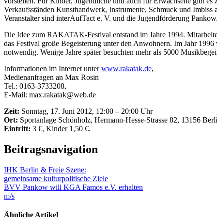
vorstellen. Für Kinder, Jugendliche und auch für Erwachsene gibt e
Verkaufsständen Kunsthandwerk, Instrumente, Schmuck und Imbiss 
Veranstalter sind interAufTact e. V. und die Jugendförderung Pankow
Die Idee zum RAKATAK-Festival entstand im Jahre 1994. Mitarbeiter
das Festival große Begeisterung unter den Anwohnern. Im Jahr 1996 
notwendig. Wenige Jahre später besuchten mehr als 5000 Musikbegeiste
Informationen im Internet unter
www.rakatak.de
,
Medienanfragen an Max Rosin
Tel.: 0163-3733208,
E-Mail: max.rakatak@web.de
Zeit:
Sonntag, 17. Juni 2012, 12:00 – 20:00 Uhr
Ort:
Sportanlage Schönholz, Hermann-Hesse-Strasse 82, 13156 Berl
Eintritt:
3 €, Kinder 1,50 €.
Beitragsnavigation
IHK Berlin & Freie Szene:
gemeinsame kulturpolitische Ziele
BVV Pankow will KGA Famos e.V. erhalten
m/s
Ähnliche Artikel