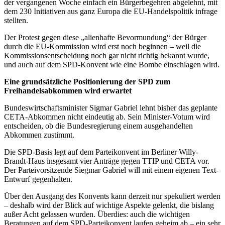
der vergangenen Woche einfach ein Bürgerbegehren abgelehnt, mit
dem 230 Initiativen aus ganz Europa die EU-Handelspolitik infrage
stellten.
Der Protest gegen diese „alienhafte Bevormundung“ der Bürger
durch die EU-Kommission wird erst noch beginnen – weil die
Kommissionsentscheidung noch gar nicht richtig bekannt wurde,
und auch auf dem SPD-Konvent wie eine Bombe einschlagen wird.
Eine grundsätzliche Positionierung der SPD zum
Freihandelsabkommen wird erwartet
Bundeswirtschaftsminister Sigmar Gabriel lehnt bisher das geplante
CETA-Abkommen nicht eindeutig ab. Sein Minister-Votum wird
entscheiden, ob die Bundesregierung einem ausgehandelten
Abkommen zustimmt.
Die SPD-Basis legt auf dem Parteikonvent im Berliner Willy-
Brandt-Haus insgesamt vier Anträge gegen TTIP und CETA vor.
Der Parteivorsitzende Siegmar Gabriel will mit einem eigenen Text-
Entwurf gegenhalten.
Über den Ausgang des Konvents kann derzeit nur spekuliert werden
– deshalb wird der Blick auf wichtige Aspekte gelenkt, die bislang
außer Acht gelassen wurden. Überdies: auch die wichtigen
Beratungen auf dem SPD-Parteikonvent laufen geheim ab – ein sehr