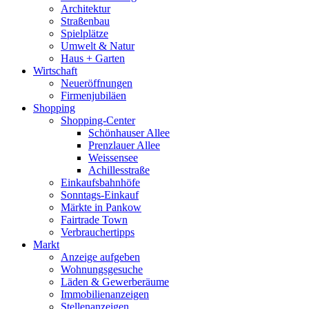
Architektur
Straßenbau
Spielplätze
Umwelt & Natur
Haus + Garten
Wirtschaft
Neueröffnungen
Firmenjubiläen
Shopping
Shopping-Center
Schönhauser Allee
Prenzlauer Allee
Weissensee
Achillesstraße
Einkaufsbahnhöfe
Sonntags-Einkauf
Märkte in Pankow
Fairtrade Town
Verbrauchertipps
Markt
Anzeige aufgeben
Wohnungsgesuche
Läden & Gewerberäume
Immobilienanzeigen
Stellenanzeigen