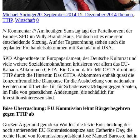
Michael Springer
20. September 2014
15. Dezember 2014
Themen
,
TTIP
,
Wirtschaft
0
/// Kommentar /// Am heutigen Samstag tagt der Parteikonvent der
Bundes-SPD im Willy-Brandt-Haus. Politisch ist es eine sehr
entscheidende Sitzung. Auf der Tagesordnung stehen auch die
geplanten Freihandelsabkommen mit Kanada und USA.
SPD-Abgeordnete im Europaparlament, der Deutsche Kulturrat und
viele weitere Sozialdemokrat/innen kritisieren vor allem das EU-
Kanada-Abkommen CETA. Ein Grund dafür: Mit CETA droht uns
TTIP durch die Hintertür. Das CETA-Abkommen enthält quasi die
konzernfreundliche Blaupause für die Aushebelung von nationalen
Rechten und öffnet die Tür für Schadensersatzklagen gegen Staaten,
im Falle von gesetzlichen Änderungen, die schädlich für
Investitionsinteressen sind.
Böse Überraschung: EU-Kommission lehnt Bürgerbegehren
gegen TTIP ab
Großen Ärger und geradezu Wut löst die letzte Entscheidung der
noch amtierenden EU-Kommissionsspitze aus: Catherine Day, die
rechte Hand von Kommissionspräsident José Manuel Barroso, hat in