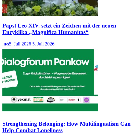
Papst Leo XIV. setzt ein Zeichen mit der neuen
Enzyklika „Magnifica Humanitas“
m/s
5. Juli 2026
5. Juli 2026
Strengthening Belonging: How Multilingualism Can
Help Combat Loneliness