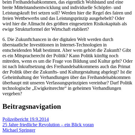
beim Freihandelsabkommen, das eigentlich Wohlstand und eine
breite Mittelstandsentwicklung und individuelle Schöpfer- und
Leistungskraft frei setzen soll? Werden hier die Regel des fairen und
freien Wettbewerbs und das Leistungsprinzip ausgehebelt? Oder
wird hier die Allmacht des größten eingesetzten Risikokapitals als
ewige Strukturformel der Wirtschaft etabliert?
6. Die Zukunftchancen in der digitalen Welt werden durch
überstaatliche Investitionen in Internet-Technologien in
entscheidenden Maß bestimmt. Aber wem gehört die Zukunft? Gibt
es ein Mitspracherecht der Politik? Kann Politik künftig noch
mitreden, wenn es um die Frage von Bildung und Kultur geht? Oder
ist nach Inkraftsetzung des Freihandelsabkommens auch das Primat
der Politik über die Zukunfts- und Kulturgestaltung abgelegt? Ist die
Geheimhaltung der Verhandlungen über das Freihandelsabkommen
überhaupt mit unseren Verfassungsprinzipien vereinbar? Darf Politik
technologische „Ewigkeitsrechte“ in geheimen Verhandlungen
vergeben?
Beitragsnavigation
Polizeibericht 19.9.2014
25 Jahre friedliche Revolution – ein Blick voran
Michael Springer