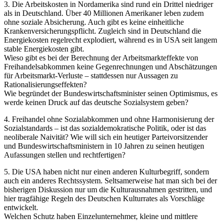
3. Die Arbeitskosten in Nordamerika sind rund ein Drittel niedriger
als in Deutschland. Über 40 Millionen Amerikaner leben zudem
ohne soziale Absicherung. Auch gibt es keine einheitliche
Krankenversicherungspflicht. Zugleich sind in Deutschland die
Energiekosten regelrecht explodiert, während es in USA seit langem
stable Energiekosten gibt.
Wieso gibt es bei der Berechnung der Arbeitsmarkteffekte von
Freihandelsabkommen keine Gegenrechnungen und Abschätzungen
für Arbeitsmarkt-Verluste – stattdessen nur Aussagen zu
Rationalisierungseffekten?
Wie begründet der Bundeswirtschaftsminister seinen Optimismus, es
werde keinen Druck auf das deutsche Sozialsystem geben?
4. Freihandel ohne Sozialabkommen und ohne Harmonisierung der
Sozialstandards – ist das sozialdemokratische Politik, oder ist das
neoliberale Naivität? Wie will sich ein heutiger Parteivorsitzender
und Bundeswirtschaftsministern in 10 Jahren zu seinen heutigen
Aufassungen stellen und rechtfertigen?
5. Die USA haben nicht nur einen anderen Kulturbegriff, sondern
auch ein anderes Rechtssystem. Seltsamerweise hat man sich bei der
bisherigen Diskussion nur um die Kulturausnahmen gestritten, und
hier tragfähige Regeln des Deutschen Kulturrates als Vorschläge
entwickelt.
Welchen Schutz haben Einzelunternehmer, kleine und mittlere