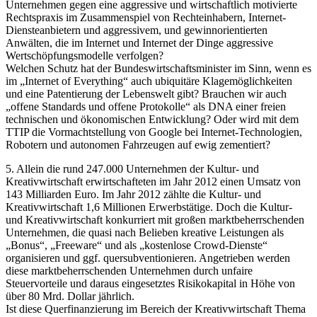
Unternehmen gegen eine aggressive und wirtschaftlich motivierte
Rechtspraxis im Zusammenspiel von Rechteinhabern, Internet-
Diensteanbietern und aggressivem, und gewinnorientierten
Anwälten, die im Internet und Internet der Dinge aggressive
Wertschöpfungsmodelle verfolgen?
Welchen Schutz hat der Bundeswirtschaftsminister im Sinn, wenn es
im „Internet of Everything“ auch ubiquitäre Klagemöglichkeiten
und eine Patentierung der Lebenswelt gibt? Brauchen wir auch
„offene Standards und offene Protokolle“ als DNA einer freien
technischen und ökonomischen Entwicklung? Oder wird mit dem
TTIP die Vormachtstellung von Google bei Internet-Technologien,
Robotern und autonomen Fahrzeugen auf ewig zementiert?
5. Allein die rund 247.000 Unternehmen der Kultur- und
Kreativwirtschaft erwirtschafteten im Jahr 2012 einen Umsatz von
143 Milliarden Euro. Im Jahr 2012 zählte die Kultur- und
Kreativwirtschaft 1,6 Millionen Erwerbstätige. Doch die Kultur-
und Kreativwirtschaft konkurriert mit großen marktbeherrschenden
Unternehmen, die quasi nach Belieben kreative Leistungen als
„Bonus“, „Freeware“ und als „kostenlose Crowd-Dienste“
organisieren und ggf. quersubventionieren. Angetrieben werden
diese marktbeherrschenden Unternehmen durch unfaire
Steuervorteile und daraus eingesetztes Risikokapital in Höhe von
über 80 Mrd. Dollar jährlich.
Ist diese Querfinanzierung im Bereich der Kreativwirtschaft Thema