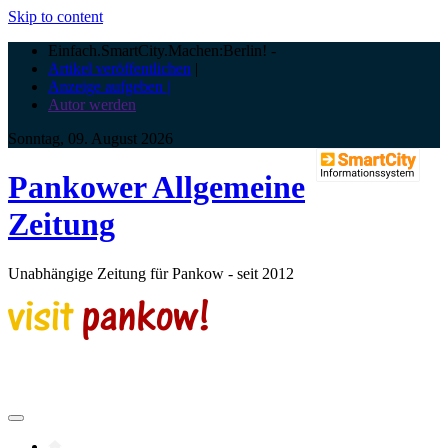
Skip to content
Einfach.SmartCity.Machen:Berlin!
-
Artikel veröffentlichen
|
Anzeige aufgeben |
Autor werden
Sonntag, 09. August 2026
Pankower Allgemeine
Zeitung
Unabhängige Zeitung für Pankow - seit 2012