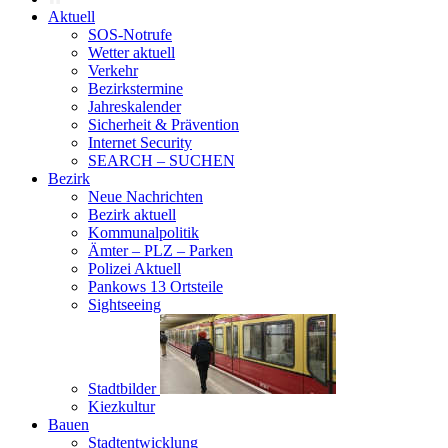
Aktuell
SOS-Notrufe
Wetter aktuell
Verkehr
Bezirkstermine
Jahreskalender
Sicherheit & Prävention
Internet Security
SEARCH – SUCHEN
Bezirk
Neue Nachrichten
Bezirk aktuell
Kommunalpolitik
Ämter – PLZ – Parken
Polizei Aktuell
Pankows 13 Ortsteile
Sightseeing
Stadtbilder
Kiezkultur
Bauen
Stadtentwicklung