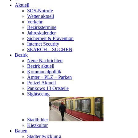
Aktuell
SOS-Notrufe
Wetter aktuell
Verkehr
Bezirkstermine
Jahreskalender
Sicherheit & Prävention
Internet Security
SEARCH – SUCHEN
Bezirk
Neue Nachrichten
Bezirk aktuell
Kommunalpolitik
Ämter – PLZ – Parken
Polizei Aktuell
Pankows 13 Ortsteile
Sightseeing
Stadtbilder
Kiezkultur
Bauen
Stadtentwicklung