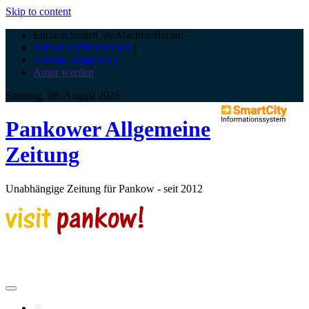
Skip to content
Einfach.SmartCity.Machen:Berlin!
-
Artikel veröffentlichen
|
Anzeige aufgeben |
Autor werden
Samstag, 08. August 2026
Pankower Allgemeine
Zeitung
Unabhängige Zeitung für Pankow - seit 2012