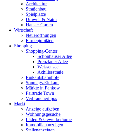
Architektur
Straßenbau
Spielplätze
Umwelt & Natur
Haus + Garten
Wirtschaft
Neueröffnungen
Firmenjubiläen
Shopping
Shopping-Center
Schönhauser Allee
Prenzlauer Allee
Weissensee
Achillesstraße
Einkaufsbahnhöfe
Sonntags-Einkauf
Märkte in Pankow
Fairtrade Town
Verbrauchertipps
Markt
Anzeige aufgeben
Wohnungsgesuche
Läden & Gewerberäume
Immobilienanzeigen
Stellenanzeigen