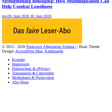
Strengthening Belonging: How Multilingualism Can
Help Combat Loneliness
m/s
29. Juni 2026
30. Juni 2026
© 2012 - 2026
Pankower Allgemeine Zeitung
| | Basic Theme
Design:
AccessPress Mag, Kathmandu
Kontakt
Impressum
Datenschutz & ePrivacy
Transparenz & Citizenship
Mediadaten & Preissystem
Abo-Shop