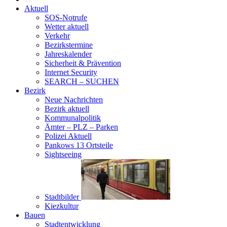
Aktuell
SOS-Notrufe
Wetter aktuell
Verkehr
Bezirkstermine
Jahreskalender
Sicherheit & Prävention
Internet Security
SEARCH – SUCHEN
Bezirk
Neue Nachrichten
Bezirk aktuell
Kommunalpolitik
Ämter – PLZ – Parken
Polizei Aktuell
Pankows 13 Ortsteile
Sightseeing
Stadtbilder
Kiezkultur
Bauen
Stadtentwicklung