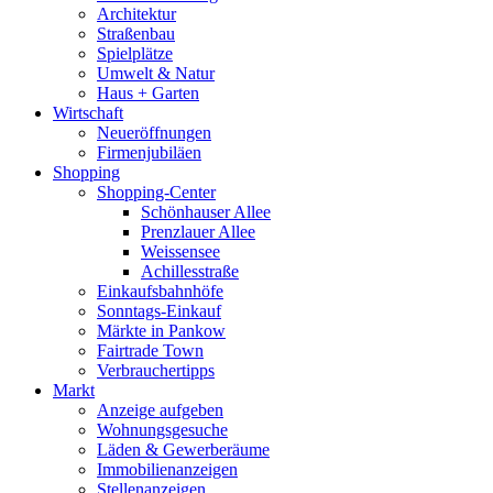
Architektur
Straßenbau
Spielplätze
Umwelt & Natur
Haus + Garten
Wirtschaft
Neueröffnungen
Firmenjubiläen
Shopping
Shopping-Center
Schönhauser Allee
Prenzlauer Allee
Weissensee
Achillesstraße
Einkaufsbahnhöfe
Sonntags-Einkauf
Märkte in Pankow
Fairtrade Town
Verbrauchertipps
Markt
Anzeige aufgeben
Wohnungsgesuche
Läden & Gewerberäume
Immobilienanzeigen
Stellenanzeigen