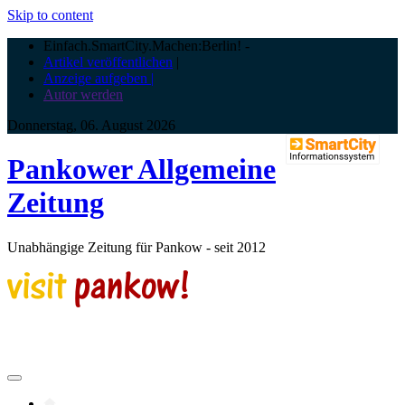
Skip to content
Einfach.SmartCity.Machen:Berlin!
-
Artikel veröffentlichen
|
Anzeige aufgeben |
Autor werden
Donnerstag, 06. August 2026
Pankower Allgemeine
Zeitung
Unabhängige Zeitung für Pankow - seit 2012