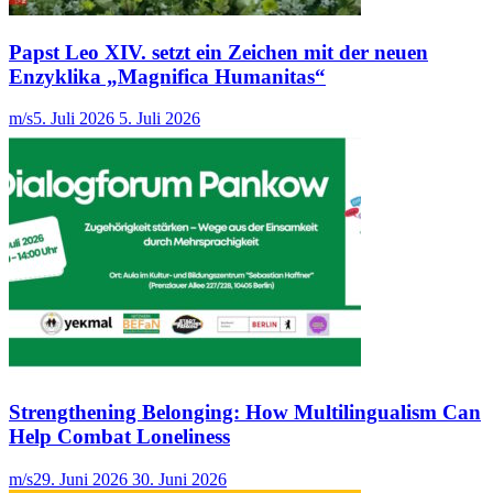
Papst Leo XIV. setzt ein Zeichen mit der neuen
Enzyklika „Magnifica Humanitas“
m/s
5. Juli 2026
5. Juli 2026
Strengthening Belonging: How Multilingualism Can
Help Combat Loneliness
m/s
29. Juni 2026
30. Juni 2026