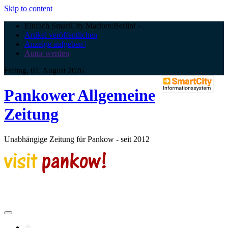
Skip to content
Einfach.SmartCity.Machen:Berlin!
-
Artikel veröffentlichen
|
Anzeige aufgeben |
Autor werden
Freitag, 07. August 2026
Pankower Allgemeine
Zeitung
Unabhängige Zeitung für Pankow - seit 2012