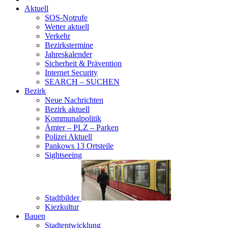
Aktuell
SOS-Notrufe
Wetter aktuell
Verkehr
Bezirkstermine
Jahreskalender
Sicherheit & Prävention
Internet Security
SEARCH – SUCHEN
Bezirk
Neue Nachrichten
Bezirk aktuell
Kommunalpolitik
Ämter – PLZ – Parken
Polizei Aktuell
Pankows 13 Ortsteile
Sightseeing
Stadtbilder
Kiezkultur
Bauen
Stadtentwicklung