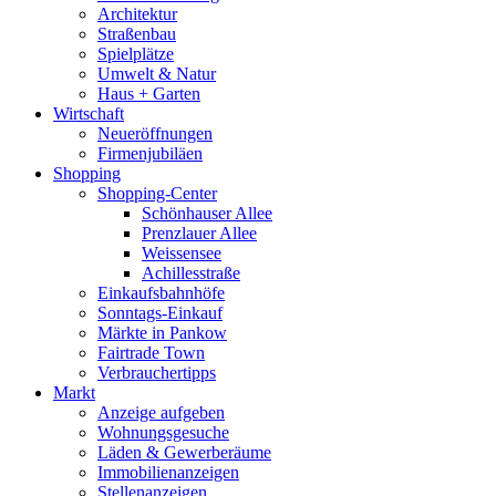
Architektur
Straßenbau
Spielplätze
Umwelt & Natur
Haus + Garten
Wirtschaft
Neueröffnungen
Firmenjubiläen
Shopping
Shopping-Center
Schönhauser Allee
Prenzlauer Allee
Weissensee
Achillesstraße
Einkaufsbahnhöfe
Sonntags-Einkauf
Märkte in Pankow
Fairtrade Town
Verbrauchertipps
Markt
Anzeige aufgeben
Wohnungsgesuche
Läden & Gewerberäume
Immobilienanzeigen
Stellenanzeigen