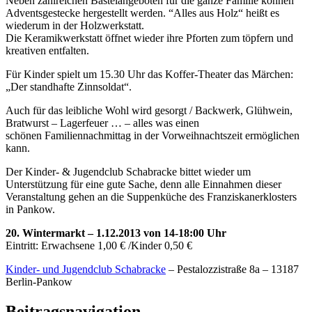
Neben zahlreichen Bastelangeboten für die ganze Familie können
Adventsgestecke hergestellt werden. “Alles aus Holz“ heißt es
wiederum in der Holzwerkstatt.
Die Keramikwerkstatt öffnet wieder ihre Pforten zum töpfern und
kreativen entfalten.
Für Kinder spielt um 15.30 Uhr das Koffer-Theater das Märchen:
„Der standhafte Zinnsoldat“.
Auch für das leibliche Wohl wird gesorgt / Backwerk, Glühwein,
Bratwurst – Lagerfeuer … – alles was einen
schönen Familiennachmittag in der Vorweihnachtszeit ermöglichen
kann.
Der Kinder- & Jugendclub Schabracke bittet wieder um
Unterstützung für eine gute Sache, denn alle Einnahmen dieser
Veranstaltung gehen an die Suppenküche des Franziskanerklosters
in Pankow.
20. Wintermarkt – 1.12.2013 von 14-18:00 Uhr
Eintritt: Erwachsene 1,00 € /Kinder 0,50 €
Kinder- und Jugendclub Schabracke
– Pestalozzistraße 8a – 13187
Berlin-Pankow
Beitragsnavigation