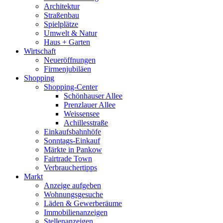
Architektur
Straßenbau
Spielplätze
Umwelt & Natur
Haus + Garten
Wirtschaft
Neueröffnungen
Firmenjubiläen
Shopping
Shopping-Center
Schönhauser Allee
Prenzlauer Allee
Weissensee
Achillesstraße
Einkaufsbahnhöfe
Sonntags-Einkauf
Märkte in Pankow
Fairtrade Town
Verbrauchertipps
Markt
Anzeige aufgeben
Wohnungsgesuche
Läden & Gewerberäume
Immobilienanzeigen
Stellenanzeigen