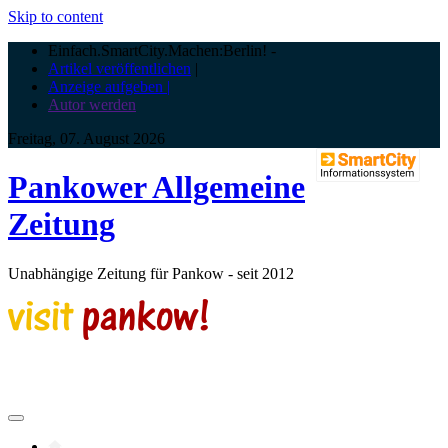
Skip to content
Einfach.SmartCity.Machen:Berlin!
-
Artikel veröffentlichen
|
Anzeige aufgeben |
Autor werden
Freitag, 07. August 2026
Pankower Allgemeine
Zeitung
Unabhängige Zeitung für Pankow - seit 2012