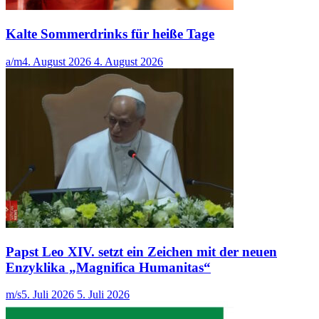
Kalte Sommerdrinks für heiße Tage
a/m
4. August 2026
4. August 2026
Papst Leo XIV. setzt ein Zeichen mit der neuen
Enzyklika „Magnifica Humanitas“
m/s
5. Juli 2026
5. Juli 2026