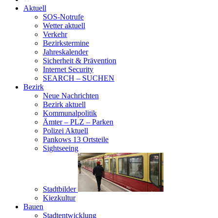
Aktuell
SOS-Notrufe
Wetter aktuell
Verkehr
Bezirkstermine
Jahreskalender
Sicherheit & Prävention
Internet Security
SEARCH – SUCHEN
Bezirk
Neue Nachrichten
Bezirk aktuell
Kommunalpolitik
Ämter – PLZ – Parken
Polizei Aktuell
Pankows 13 Ortsteile
Sightseeing
Stadtbilder
Kiezkultur
Bauen
Stadtentwicklung