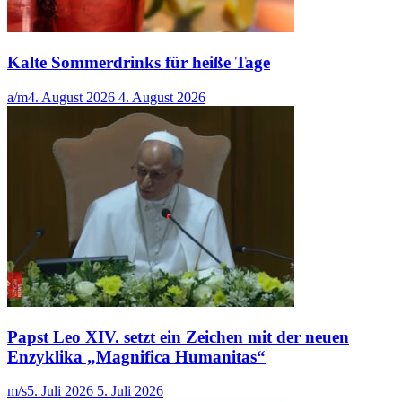
Kalte Sommerdrinks für heiße Tage
a/m
4. August 2026
4. August 2026
Papst Leo XIV. setzt ein Zeichen mit der neuen
Enzyklika „Magnifica Humanitas“
m/s
5. Juli 2026
5. Juli 2026