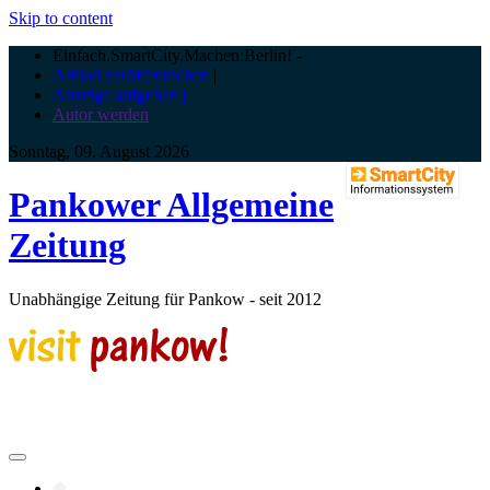
Skip to content
Einfach.SmartCity.Machen:Berlin!
-
Artikel veröffentlichen
|
Anzeige aufgeben |
Autor werden
Sonntag, 09. August 2026
Pankower Allgemeine
Zeitung
Unabhängige Zeitung für Pankow - seit 2012