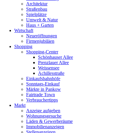
Architektur
Straßenbau
Spielplätze
Umwelt & Natur
Haus + Garten
Wirtschaft
Neueröffnungen
Firmenjubiläen
Shopping
Shopping-Center
Schönhauser Allee
Prenzlauer Allee
Weissensee
Achillesstraße
Einkaufsbahnhöfe
Sonntags-Einkauf
Märkte in Pankow
Fairtrade Town
Verbrauchertipps
Markt
Anzeige aufgeben
Wohnungsgesuche
Läden & Gewerberäume
Immobilienanzeigen
Stellenanzeigen