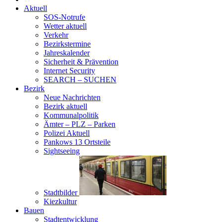
Aktuell
SOS-Notrufe
Wetter aktuell
Verkehr
Bezirkstermine
Jahreskalender
Sicherheit & Prävention
Internet Security
SEARCH – SUCHEN
Bezirk
Neue Nachrichten
Bezirk aktuell
Kommunalpolitik
Ämter – PLZ – Parken
Polizei Aktuell
Pankows 13 Ortsteile
Sightseeing
Stadtbilder
Kiezkultur
Bauen
Stadtentwicklung