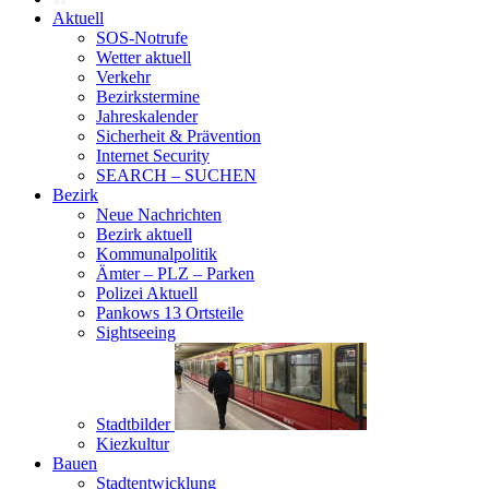
Aktuell
SOS-Notrufe
Wetter aktuell
Verkehr
Bezirkstermine
Jahreskalender
Sicherheit & Prävention
Internet Security
SEARCH – SUCHEN
Bezirk
Neue Nachrichten
Bezirk aktuell
Kommunalpolitik
Ämter – PLZ – Parken
Polizei Aktuell
Pankows 13 Ortsteile
Sightseeing
Stadtbilder
Kiezkultur
Bauen
Stadtentwicklung