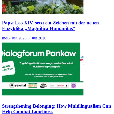
Papst Leo XIV. setzt ein Zeichen mit der neuen
Enzyklika „Magnifica Humanitas“
m/s
5. Juli 2026
5. Juli 2026
Strengthening Belonging: How Multilingualism Can
Help Combat Loneliness