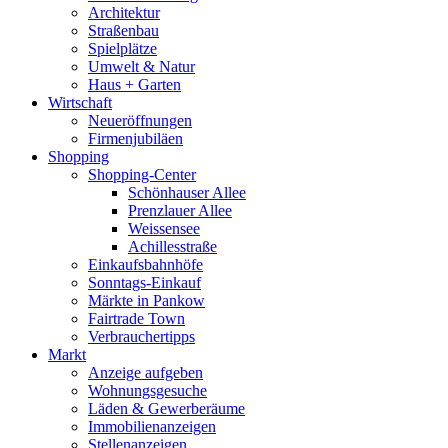
Architektur
Straßenbau
Spielplätze
Umwelt & Natur
Haus + Garten
Wirtschaft
Neueröffnungen
Firmenjubiläen
Shopping
Shopping-Center
Schönhauser Allee
Prenzlauer Allee
Weissensee
Achillesstraße
Einkaufsbahnhöfe
Sonntags-Einkauf
Märkte in Pankow
Fairtrade Town
Verbrauchertipps
Markt
Anzeige aufgeben
Wohnungsgesuche
Läden & Gewerberäume
Immobilienanzeigen
Stellenanzeigen