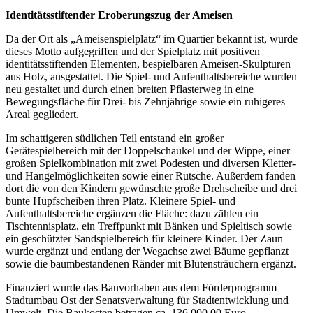
Identitätsstiftender Eroberungszug der Ameisen
Da der Ort als „Ameisenspielplatz“ im Quartier bekannt ist, wurde
dieses Motto aufgegriffen und der Spielplatz mit positiven
identitätsstiftenden Elementen, bespielbaren Ameisen-Skulpturen
aus Holz, ausgestattet. Die Spiel- und Aufenthaltsbereiche wurden
neu gestaltet und durch einen breiten Pflasterweg in eine
Bewegungsfläche für Drei- bis Zehnjährige sowie ein ruhigeres
Areal gegliedert.
Im schattigeren südlichen Teil entstand ein großer
Gerätespielbereich mit der Doppelschaukel und der Wippe, einer
großen Spielkombination mit zwei Podesten und diversen Kletter-
und Hangelmöglichkeiten sowie einer Rutsche. Außerdem fanden
dort die von den Kindern gewünschte große Drehscheibe und drei
bunte Hüpfscheiben ihren Platz. Kleinere Spiel- und
Aufenthaltsbereiche ergänzen die Fläche: dazu zählen ein
Tischtennisplatz, ein Treffpunkt mit Bänken und Spieltisch sowie
ein geschützter Sandspielbereich für kleinere Kinder. Der Zaun
wurde ergänzt und entlang der Wegachse zwei Bäume gepflanzt
sowie die baumbestandenen Ränder mit Blütensträuchern ergänzt.
Finanziert wurde das Bauvorhaben aus dem Förderprogramm
Stadtumbau Ost der Senatsverwaltung für Stadtentwicklung und
Umwelt. Die Baukosten betragen ca. 136.000,00 Euro.