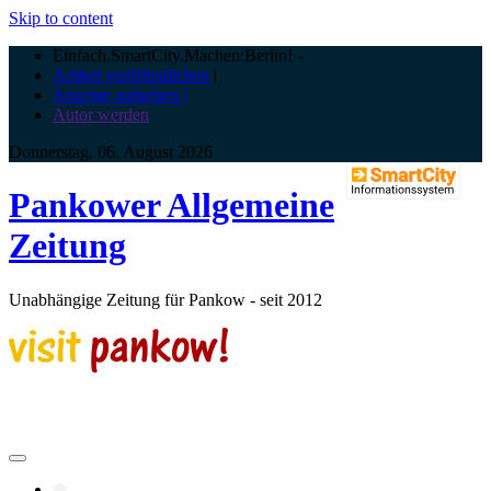
Skip to content
Einfach.SmartCity.Machen:Berlin!
-
Artikel veröffentlichen
|
Anzeige aufgeben |
Autor werden
Donnerstag, 06. August 2026
Pankower Allgemeine
Zeitung
Unabhängige Zeitung für Pankow - seit 2012