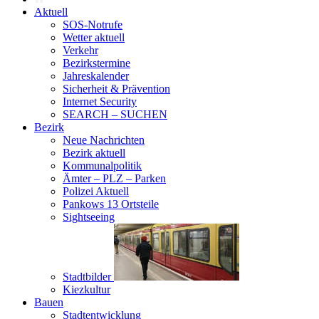
Aktuell
SOS-Notrufe
Wetter aktuell
Verkehr
Bezirkstermine
Jahreskalender
Sicherheit & Prävention
Internet Security
SEARCH – SUCHEN
Bezirk
Neue Nachrichten
Bezirk aktuell
Kommunalpolitik
Ämter – PLZ – Parken
Polizei Aktuell
Pankows 13 Ortsteile
Sightseeing
Stadtbilder
Kiezkultur
Bauen
Stadtentwicklung