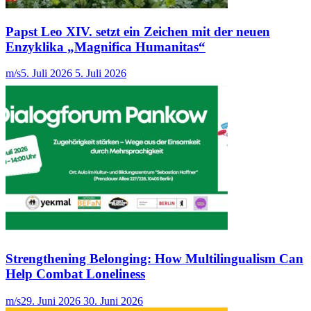
Papst Leo XIV. setzt ein Zeichen mit der neuen
Enzyklika „Magnifica Humanitas“
m/s
5. Juli 2026
5. Juli 2026
Strengthening Belonging: How Multilingualism Can
Help Combat Loneliness
m/s
29. Juni 2026
30. Juni 2026