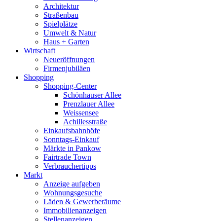
Architektur
Straßenbau
Spielplätze
Umwelt & Natur
Haus + Garten
Wirtschaft
Neueröffnungen
Firmenjubiläen
Shopping
Shopping-Center
Schönhauser Allee
Prenzlauer Allee
Weissensee
Achillesstraße
Einkaufsbahnhöfe
Sonntags-Einkauf
Märkte in Pankow
Fairtrade Town
Verbrauchertipps
Markt
Anzeige aufgeben
Wohnungsgesuche
Läden & Gewerberäume
Immobilienanzeigen
Stellenanzeigen