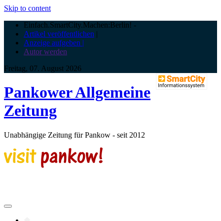
Skip to content
Einfach.SmartCity.Machen:Berlin!
-
Artikel veröffentlichen
|
Anzeige aufgeben |
Autor werden
Freitag, 07. August 2026
Pankower Allgemeine
Zeitung
Unabhängige Zeitung für Pankow - seit 2012