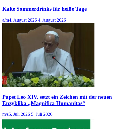
Kalte Sommerdrinks für heiße Tage
a/m
4. August 2026
4. August 2026
Papst Leo XIV. setzt ein Zeichen mit der neuen
Enzyklika „Magnifica Humanitas“
m/s
5. Juli 2026
5. Juli 2026