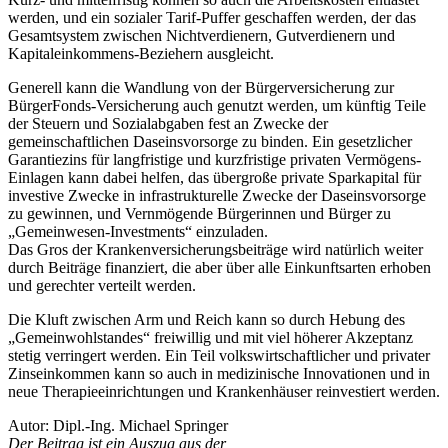
werden, und ein sozialer Tarif-Puffer geschaffen werden, der das
Gesamtsystem zwischen Nichtverdienern, Gutverdienern und
Kapitaleinkommens-Beziehern ausgleicht.
Generell kann die Wandlung von der Bürgerversicherung zur
BürgerFonds-Versicherung auch genutzt werden, um künftig Teile
der Steuern und Sozialabgaben fest an Zwecke der
gemeinschaftlichen Daseinsvorsorge zu binden. Ein gesetzlicher
Garantiezins für langfristige und kurzfristige privaten Vermögens-
Einlagen kann dabei helfen, das übergroße private Sparkapital für
investive Zwecke in infrastrukturelle Zwecke der Daseinsvorsorge
zu gewinnen, und Vernmögende Bürgerinnen und Bürger zu
„Gemeinwesen-Investments“ einzuladen.
Das Gros der Krankenversicherungsbeiträge wird natürlich weiter
durch Beiträge finanziert, die aber über alle Einkunftsarten erhoben
und gerechter verteilt werden.
Die Kluft zwischen Arm und Reich kann so durch Hebung des
„Gemeinwohlstandes“ freiwillig und mit viel höherer Akzeptanz
stetig verringert werden. Ein Teil volkswirtschaftlicher und privater
Zinseinkommen kann so auch in medizinische Innovationen und in
neue Therapieeinrichtungen und Krankenhäuser reinvestiert werden.
Autor: Dipl.-Ing. Michael Springer
Der Beitrag ist ein Auszug aus der