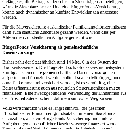
Gelänge es, die Beitragszahler selbst an Zinserträgen zu beteiligen,
wäre die Akzeptanz besser. Und eine BürgerFonds-Versicherung
könnte auch dynamischer an künftige Entwicklungen angepasst
werden.
Für die Mitversicherung ausländischer Familienangehöriger müssten
dann auch staatliche Zuschüsse gezahlt werden, wenn dies per
Abkommen zur staatlichen Aufgabe gemacht wird.
BürgerFonds-Versicherung als gemeinschaftliche
Daseinsvorsorge
Bisher zahlt der Staat jährlich rund 14 Mrd. € in das System der
Krankenkassen ein. Die Frage stellt sich, ob das Gesundheitsystem
künftig als elementare gemeinschaftliche Daseinsvorsorge neu
aufgestellt und finanziert werden sollte. Da auch Mitbürger_innen
ohne Einkommen mitversichert werden, ist es vernünftig, eine
Beitragsfinanzierung auch aus neutralen Steuerzuschüssen mit zu
finanzieren. Eine zweckgebundene Verwendung der Einnahmen aus
der Erbschaftssteuer scheint dafür ein sinnvoller Weg zu sein.
Volkswirtschaftlich wäre es längst sinnvoll, die gesamten
Ebrschaftsteuer-Einnahmen grundsätzlich in einen Staatsfonds
einzuzahlen, aus dem Bürgerfonds-Versicherung und andere
Aufgaben gemeinschaftlicher Daseinsvorsorge finanziert werden.
Kurz- und mittelfristig können so auch die Arbeitskosten entlastet