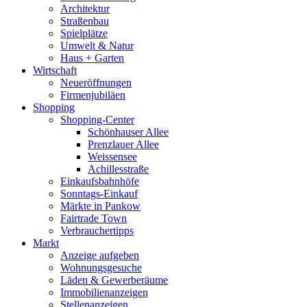
Architektur
Straßenbau
Spielplätze
Umwelt & Natur
Haus + Garten
Wirtschaft
Neueröffnungen
Firmenjubiläen
Shopping
Shopping-Center
Schönhauser Allee
Prenzlauer Allee
Weissensee
Achillesstraße
Einkaufsbahnhöfe
Sonntags-Einkauf
Märkte in Pankow
Fairtrade Town
Verbrauchertipps
Markt
Anzeige aufgeben
Wohnungsgesuche
Läden & Gewerberäume
Immobilienanzeigen
Stellenanzeigen