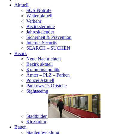
Aktuell
SOS-Notrufe
Wetter aktuell
Verkehr
Bezirkstermine
Jahreskalender
Sicherheit & Prävention
Internet Security
SEARCH – SUCHEN
Bezirk
Neue Nachrichten
Bezirk aktuell
Kommunalpolitik
Ämter – PLZ – Parken
Polizei Aktuell
Pankows 13 Ortsteile
Sightseeing
Stadtbilder
Kiezkultur
Bauen
Stadtentwicklung