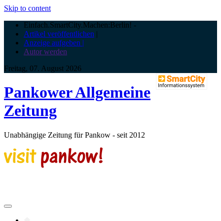
Skip to content
Einfach.SmartCity.Machen:Berlin!
-
Artikel veröffentlichen
|
Anzeige aufgeben |
Autor werden
Freitag, 07. August 2026
Pankower Allgemeine
Zeitung
Unabhängige Zeitung für Pankow - seit 2012