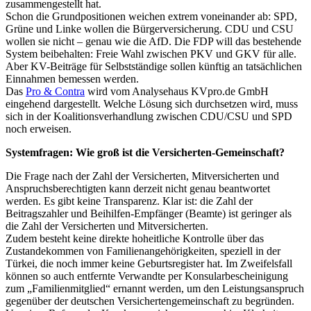
zusammengestellt hat.
Schon die Grundpositionen weichen extrem voneinander ab: SPD,
Grüne und Linke wollen die Bürgerversicherung. CDU und CSU
wollen sie nicht – genau wie die AfD. Die FDP will das bestehende
System beibehalten: Freie Wahl zwischen PKV und GKV für alle.
Aber KV-Beiträge für Selbstständige sollen künftig an tatsächlichen
Einnahmen bemessen werden.
Das
Pro & Contra
wird vom Analysehaus KVpro.de GmbH
eingehend dargestellt. Welche Lösung sich durchsetzen wird, muss
sich in der Koalitionsverhandlung zwischen CDU/CSU und SPD
noch erweisen.
Systemfragen: Wie groß ist die Versicherten-Gemeinschaft?
Die Frage nach der Zahl der Versicherten, Mitversicherten und
Anspruchsberechtigten kann derzeit nicht genau beantwortet
werden. Es gibt keine Transparenz. Klar ist: die Zahl der
Beitragszahler und Beihilfen-Empfänger (Beamte) ist geringer als
die Zahl der Versicherten und Mitversicherten.
Zudem besteht keine direkte hoheitliche Kontrolle über das
Zustandekommen von Familienangehörigkeiten, speziell in der
Türkei, die noch immer keine Geburtsregister hat. Im Zweifelsfall
können so auch entfernte Verwandte per Konsularbescheinigung
zum „Familienmitglied“ ernannt werden, um den Leistungsanspruch
gegenüber der deutschen Versichertengemeinschaft zu begründen.