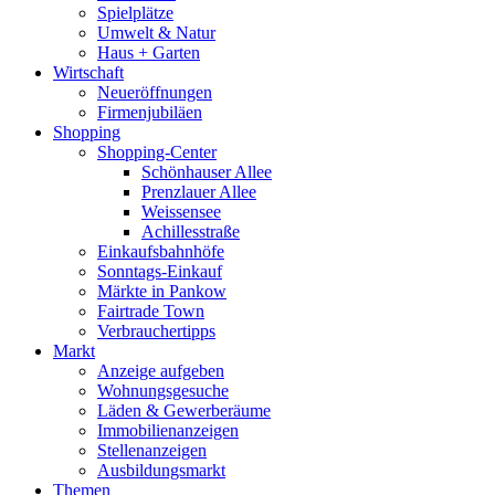
Spielplätze
Umwelt & Natur
Haus + Garten
Wirtschaft
Neueröffnungen
Firmenjubiläen
Shopping
Shopping-Center
Schönhauser Allee
Prenzlauer Allee
Weissensee
Achillesstraße
Einkaufsbahnhöfe
Sonntags-Einkauf
Märkte in Pankow
Fairtrade Town
Verbrauchertipps
Markt
Anzeige aufgeben
Wohnungsgesuche
Läden & Gewerberäume
Immobilienanzeigen
Stellenanzeigen
Ausbildungsmarkt
Themen