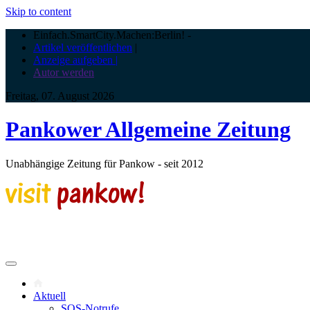
Skip to content
Einfach.SmartCity.Machen:Berlin!
-
Artikel veröffentlichen
|
Anzeige aufgeben |
Autor werden
Freitag, 07. August 2026
Pankower Allgemeine Zeitung
Unabhängige Zeitung für Pankow - seit 2012
Aktuell
SOS-Notrufe