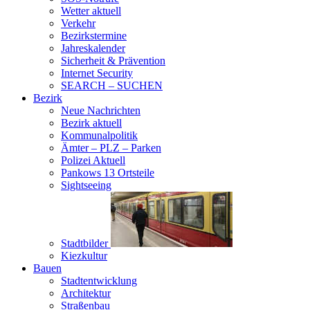
Wetter aktuell
Verkehr
Bezirkstermine
Jahreskalender
Sicherheit & Prävention
Internet Security
SEARCH – SUCHEN
Bezirk
Neue Nachrichten
Bezirk aktuell
Kommunalpolitik
Ämter – PLZ – Parken
Polizei Aktuell
Pankows 13 Ortsteile
Sightseeing
Stadtbilder
Kiezkultur
Bauen
Stadtentwicklung
Architektur
Straßenbau