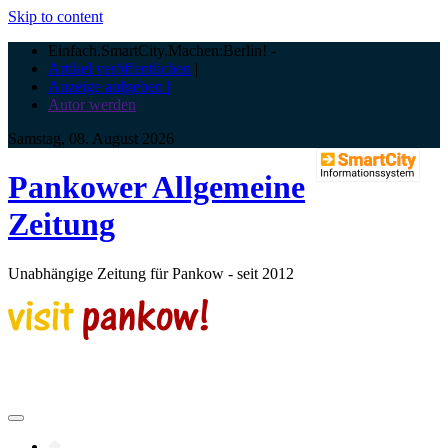
Skip to content
Einfach.SmartCity.Machen:Berlin!
-
Artikel veröffentlichen
|
Anzeige aufgeben |
Autor werden
Samstag, 08. August 2026
Pankower Allgemeine
Zeitung
Unabhängige Zeitung für Pankow - seit 2012