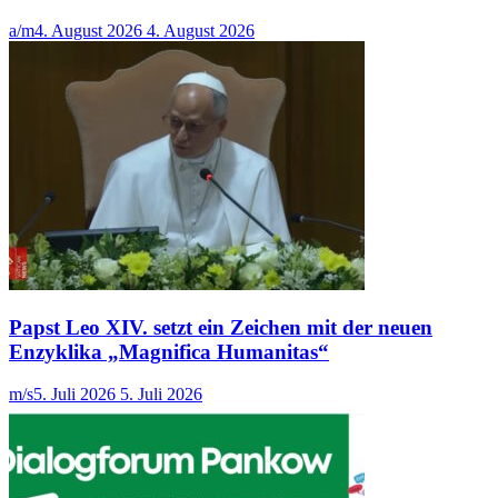
a/m
4. August 2026
4. August 2026
Papst Leo XIV. setzt ein Zeichen mit der neuen
Enzyklika „Magnifica Humanitas“
m/s
5. Juli 2026
5. Juli 2026