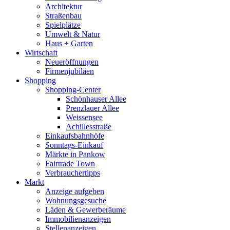
Architektur
Straßenbau
Spielplätze
Umwelt & Natur
Haus + Garten
Wirtschaft
Neueröffnungen
Firmenjubiläen
Shopping
Shopping-Center
Schönhauser Allee
Prenzlauer Allee
Weissensee
Achillesstraße
Einkaufsbahnhöfe
Sonntags-Einkauf
Märkte in Pankow
Fairtrade Town
Verbrauchertipps
Markt
Anzeige aufgeben
Wohnungsgesuche
Läden & Gewerberäume
Immobilienanzeigen
Stellenanzeigen