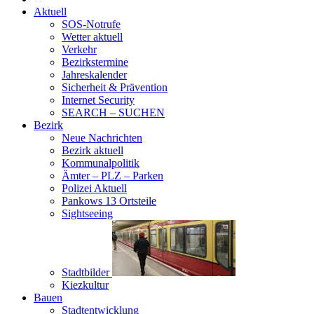
Aktuell
SOS-Notrufe
Wetter aktuell
Verkehr
Bezirkstermine
Jahreskalender
Sicherheit & Prävention
Internet Security
SEARCH – SUCHEN
Bezirk
Neue Nachrichten
Bezirk aktuell
Kommunalpolitik
Ämter – PLZ – Parken
Polizei Aktuell
Pankows 13 Ortsteile
Sightseeing
Stadtbilder
Kiezkultur
Bauen
Stadtentwicklung