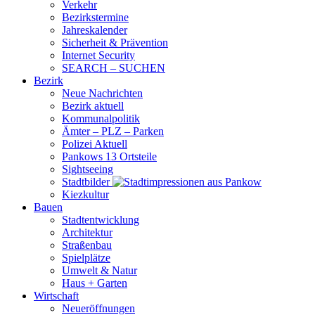
Verkehr
Bezirkstermine
Jahreskalender
Sicherheit & Prävention
Internet Security
SEARCH – SUCHEN
Bezirk
Neue Nachrichten
Bezirk aktuell
Kommunalpolitik
Ämter – PLZ – Parken
Polizei Aktuell
Pankows 13 Ortsteile
Sightseeing
Stadtbilder
Kiezkultur
Bauen
Stadtentwicklung
Architektur
Straßenbau
Spielplätze
Umwelt & Natur
Haus + Garten
Wirtschaft
Neueröffnungen