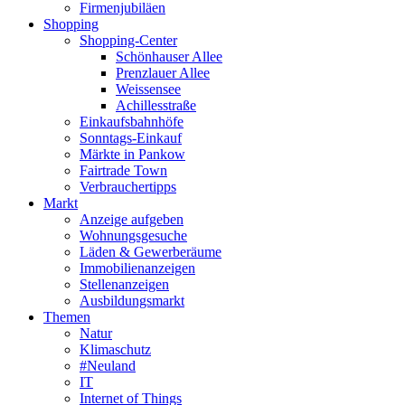
Firmenjubiläen
Shopping
Shopping-Center
Schönhauser Allee
Prenzlauer Allee
Weissensee
Achillesstraße
Einkaufsbahnhöfe
Sonntags-Einkauf
Märkte in Pankow
Fairtrade Town
Verbrauchertipps
Markt
Anzeige aufgeben
Wohnungsgesuche
Läden & Gewerberäume
Immobilienanzeigen
Stellenanzeigen
Ausbildungsmarkt
Themen
Natur
Klimaschutz
#Neuland
IT
Internet of Things