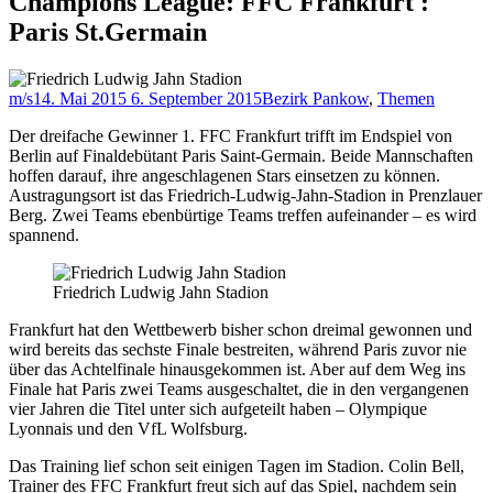
Champions League: FFC Frankfurt :
Paris St.Germain
m/s
14. Mai 2015
6. September 2015
Bezirk Pankow
,
Themen
Der dreifache Gewinner 1. FFC Frankfurt trifft im Endspiel von
Berlin auf Finaldebütant Paris Saint-Germain. Beide Mannschaften
hoffen darauf, ihre angeschlagenen Stars einsetzen zu können.
Austragungsort ist das Friedrich-Ludwig-Jahn-Stadion in Prenzlauer
Berg. Zwei Teams ebenbürtige Teams treffen aufeinander – es wird
spannend.
Friedrich Ludwig Jahn Stadion
Frankfurt hat den Wettbewerb bisher schon dreimal gewonnen und
wird bereits das sechste Finale bestreiten, während Paris zuvor nie
über das Achtelfinale hinausgekommen ist. Aber auf dem Weg ins
Finale hat Paris zwei Teams ausgeschaltet, die in den vergangenen
vier Jahren die Titel unter sich aufgeteilt haben – Olympique
Lyonnais und den VfL Wolfsburg.
Das Training lief schon seit einigen Tagen im Stadion. Colin Bell,
Trainer des FFC Frankfurt freut sich auf das Spiel, nachdem sein