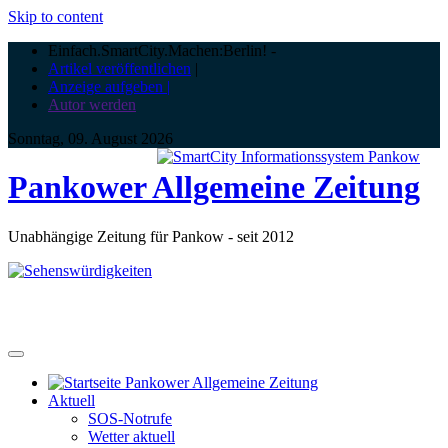
Skip to content
Einfach.SmartCity.Machen:Berlin!
-
Artikel veröffentlichen
|
Anzeige aufgeben |
Autor werden
Sonntag, 09. August 2026
Pankower Allgemeine Zeitung
Unabhängige Zeitung für Pankow - seit 2012
Aktuell
SOS-Notrufe
Wetter aktuell