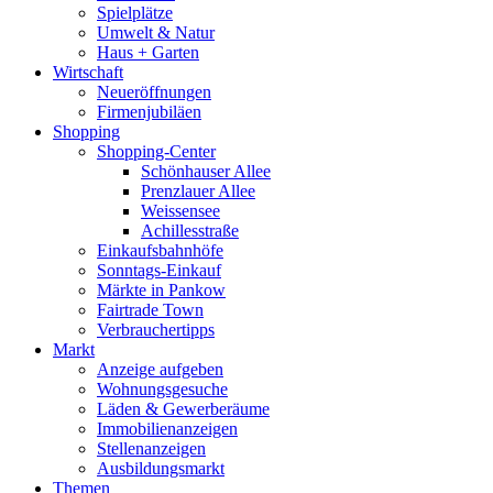
Spielplätze
Umwelt & Natur
Haus + Garten
Wirtschaft
Neueröffnungen
Firmenjubiläen
Shopping
Shopping-Center
Schönhauser Allee
Prenzlauer Allee
Weissensee
Achillesstraße
Einkaufsbahnhöfe
Sonntags-Einkauf
Märkte in Pankow
Fairtrade Town
Verbrauchertipps
Markt
Anzeige aufgeben
Wohnungsgesuche
Läden & Gewerberäume
Immobilienanzeigen
Stellenanzeigen
Ausbildungsmarkt
Themen