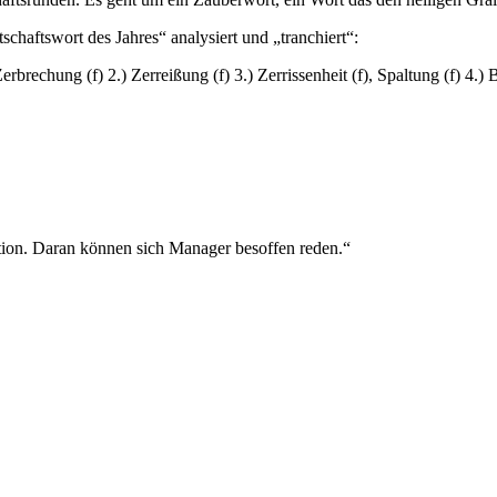
haftswort des Jahres“ analysiert und „tranchiert“:
echung (f) 2.) Zerreißung (f) 3.) Zerrissenheit (f), Spaltung (f) 4.) B
ption. Daran können sich Manager besoffen reden.“