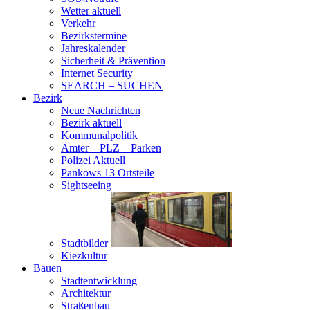
Wetter aktuell
Verkehr
Bezirkstermine
Jahreskalender
Sicherheit & Prävention
Internet Security
SEARCH – SUCHEN
Bezirk
Neue Nachrichten
Bezirk aktuell
Kommunalpolitik
Ämter – PLZ – Parken
Polizei Aktuell
Pankows 13 Ortsteile
Sightseeing
Stadtbilder
Kiezkultur
Bauen
Stadtentwicklung
Architektur
Straßenbau