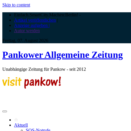
Skip to content
Einfach.SmartCity.Machen:Berlin!
-
Artikel veröffentlichen
|
Anzeige aufgeben |
Autor werden
Freitag, 07. August 2026
Pankower Allgemeine Zeitung
Unabhängige Zeitung für Pankow - seit 2012
Aktuell
SOS-Notrufe