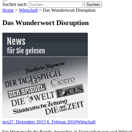
Suchen nach:
Home
>
Wirtschaft
>
Das Wunderwort Disruption
Das Wunderwort Disruption
m/s
27. Dezember 2015
6. Februar 2016
Wirtschaft
Ein Wort macht die Runde, besonders in Vorstandsetagen und Wirtsch