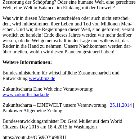
Zer­stö­rung der Schöp­fung? Oder ei­ne hu­ma­ne Welt, ei­ne ge­rech­te­re
Welt, ei­ne Welt in Ba­lan­ce, im Ein­klang mit der Um­welt?
Was wir in die­sen Mo­na­ten ent­schei­den oder auch nicht ent­schei­
den, wird mit­be­stim­men über Le­ben und Tod von Mil­lio­nen Men­
schen. Und wir, die Re­gie­run­gen die­ser Welt, sind ge­for­dert, ver­ant­
wort­lich zu han­deln! En­de die­ses Jah­res wer­den wir mehr dar­über
wis­sen, ob die Welt­ge­mein­schaft in der La­ge und wil­lens ist, das
Ru­der in die Hand zu neh­men. Un­se­re Nach­kom­men wer­den dar­
über ur­tei­len, wo­hin wir die­sen Pla­ne­ten ge­steu­ert ha­ben!“
Weitere Informationen:
Bundesministerium für wirtschaftliche Zusammenarbeit und
Entwicklung
www.bmz.de
Zukunftscharta Eine Welt eine Verantwortung:
www.zukunftscharta.de
Zukunftscharta – EINEWELT unsere Verantwortung |
25.11.2014
|
Pankower Allgemeine Zeitung
Bundesentwicklungsminister Dr. Gerd Müller auf dem World
Citizens Day 2015 am 18.4.2015 in Washington
https://youtu.be/O5s9QYg9hRU