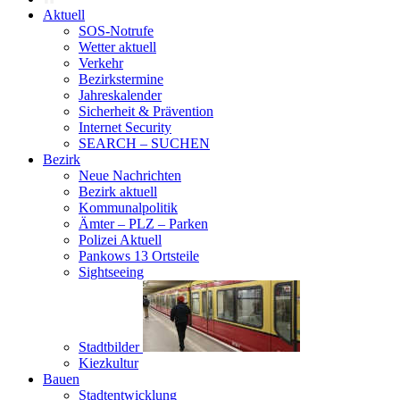
Aktuell
SOS-Notrufe
Wetter aktuell
Verkehr
Bezirkstermine
Jahreskalender
Sicherheit & Prävention
Internet Security
SEARCH – SUCHEN
Bezirk
Neue Nachrichten
Bezirk aktuell
Kommunalpolitik
Ämter – PLZ – Parken
Polizei Aktuell
Pankows 13 Ortsteile
Sightseeing
Stadtbilder
Kiezkultur
Bauen
Stadtentwicklung