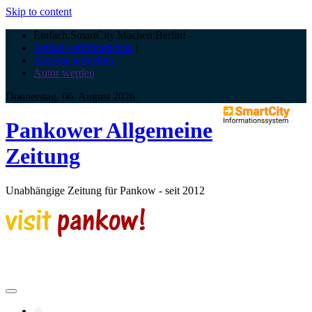
Skip to content
Einfach.SmartCity.Machen:Berlin!
-
Artikel veröffentlichen
|
Anzeige aufgeben |
Autor werden
Donnerstag, 06. August 2026
Pankower Allgemeine
Zeitung
Unabhängige Zeitung für Pankow - seit 2012