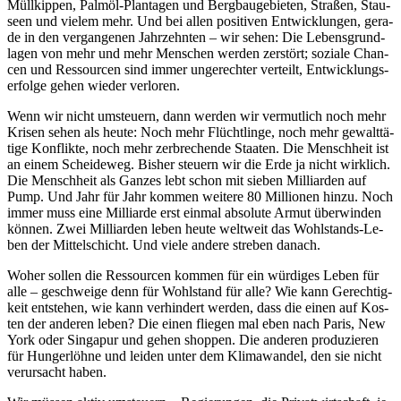
Müll­kip­pen, Palm­öl-Plan­ta­gen und Berg­bau­ge­bie­ten, Stra­ßen, Stau­
se­en und vie­lem mehr. Und bei al­len po­si­ti­ven Ent­wick­lun­gen, ge­ra­
de in den ver­gan­ge­nen Jahr­zehn­ten – wir se­hen: Die Le­bens­grund­
la­gen von mehr und mehr Men­schen wer­den zer­stört; so­zia­le Chan­
cen und Res­sour­cen sind im­mer un­ge­rech­ter ver­teilt, Ent­wick­lungs­
er­fol­ge ge­hen wie­der ver­lo­ren.
Wenn wir nicht um­steu­ern, dann wer­den wir ver­mut­lich noch mehr
Kri­sen se­hen als heu­te: Noch mehr Flücht­lin­ge, noch mehr ge­walt­tä­
ti­ge Kon­flik­te, noch mehr zer­bre­chen­de Staa­ten. Die Mensch­heit ist
an ei­nem Schei­de­weg. Bis­her steu­ern wir die Er­de ja nicht wirk­lich.
Die Mensch­heit als Gan­zes lebt schon mit sie­ben Mil­li­ar­den auf
Pump. Und Jahr für Jahr kom­men wei­te­re 80 Mil­lio­nen hin­zu. Noch
im­mer muss ei­ne Mil­li­ar­de erst ein­mal ab­so­lu­te Ar­mut über­win­den
kön­nen. Zwei Mil­li­ar­den le­ben heu­te welt­weit das Wohl­stands-Le­
ben der Mit­tel­schicht. Und vie­le an­de­re stre­ben da­nach.
Wo­her sol­len die Res­sour­cen kom­men für ein wür­di­ges Le­ben für
al­le – ge­schwei­ge denn für Wohl­stand für al­le? Wie kann Ge­rech­tig­
keit ent­ste­hen, wie kann ver­hin­dert wer­den, dass die ei­nen auf Kos­
ten der an­de­ren le­ben? Die ei­nen flie­gen mal eben nach Pa­ris, New
York oder Sin­ga­pur und ge­hen shop­pen. Die an­de­ren pro­du­zie­ren
für Hun­ger­löh­ne und lei­den un­ter dem Kli­ma­wan­del, den sie nicht
ver­ur­sacht ha­ben.