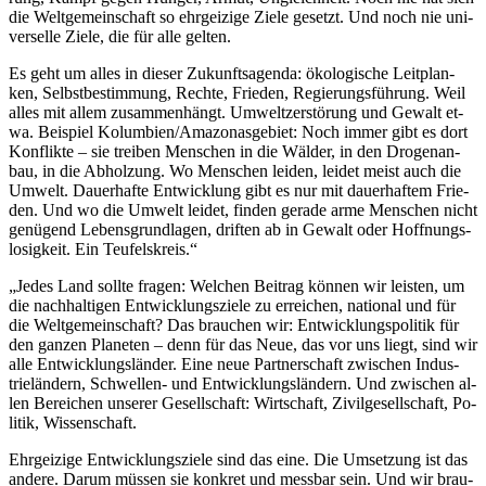
die Welt­ge­mein­schaft so ehr­gei­zi­ge Zie­le ge­setzt. Und noch nie uni­
ver­sel­le Zie­le, die für al­le gel­ten.
Es geht um al­les in die­ser Zu­kunfts­agen­da: öko­lo­gi­sche Leit­plan­
ken, Selbst­be­stim­mung, Rech­te, Frie­den, Re­gie­rungs­füh­rung. Weil
al­les mit al­lem zu­sam­men­hängt. Um­welt­zer­stö­rung und Ge­walt et­
wa. Bei­spiel Ko­lum­bi­en/Ama­zo­nas­ge­biet: Noch im­mer gibt es dort
Kon­flik­te – sie trei­ben Men­schen in die Wäl­der, in den Dro­gen­an­
bau, in die Ab­hol­zung. Wo Men­schen lei­den, lei­det meist auch die
Um­welt. Dau­er­haf­te Ent­wick­lung gibt es nur mit dau­er­haf­tem Frie­
den. Und wo die Um­welt lei­det, fin­den ge­ra­de ar­me Men­schen nicht
ge­nü­gend Le­bens­grund­la­gen, drif­ten ab in Ge­walt oder Hoff­nungs­
lo­sig­keit. Ein Teu­fels­kreis.“
„Je­des Land soll­te fra­gen: Wel­chen Bei­trag kön­nen wir leis­ten, um
die nach­hal­ti­gen Ent­wick­lungs­zie­le zu er­rei­chen, na­tio­nal und für
die Welt­ge­mein­schaft? Das brau­chen wir: Ent­wick­lungs­po­li­tik für
den gan­zen Pla­ne­ten – denn für das Neue, das vor uns liegt, sind wir
al­le Ent­wick­lungs­län­der. Ei­ne neue Part­ner­schaft zwi­schen In­dus­
trie­län­dern, Schwel­len- und Ent­wick­lungs­län­dern. Und zwi­schen al­
len Be­rei­chen un­se­rer Ge­sell­schaft: Wirt­schaft, Zi­vil­ge­sell­schaft, Po­
li­tik, Wis­sen­schaft.
Ehr­gei­zi­ge Ent­wick­lungs­zie­le sind das ei­ne. Die Um­set­zung ist das
an­de­re. Dar­um müs­sen sie kon­kret und mess­bar sein. Und wir brau­