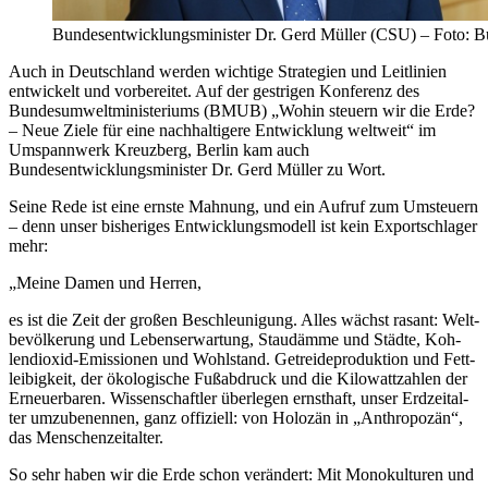
Bundesentwicklungsminister Dr. Gerd Müller (CSU) – Foto: B
Auch in Deutschland werden wichtige Strategien und Leitlinien
entwickelt und vorbereitet. Auf der gestrigen Konferenz des
Bundesumweltministeriums (BMUB) „Wohin steuern wir die Erde?
– Neue Ziele für eine nachhaltigere Entwicklung weltweit“ im
Umspannwerk Kreuzberg, Berlin kam auch
Bundesentwicklungsminister Dr. Gerd Müller zu Wort.
Seine Rede ist eine ernste Mahnung, und ein Aufruf zum Umsteuern
– denn unser bisheriges Entwicklungsmodell ist kein Exportschlager
mehr:
„Mei­ne Da­men und Her­ren,
es ist die Zeit der gro­ßen Be­schleu­ni­gung. Al­les wächst ra­sant: Welt­
be­völ­ke­rung und Le­bens­er­war­tung, Stau­däm­me und Städ­te, Koh­
len­di­oxid-Emis­sio­nen und Wohl­stand. Ge­trei­de­pro­duk­ti­on und Fett­
lei­big­keit, der öko­lo­gi­sche Fuß­ab­druck und die Ki­lo­watt­zah­len der
Er­neu­er­ba­ren. Wis­sen­schaft­ler über­le­gen ernst­haft, un­ser Erd­zeit­al­
ter um­zu­be­nen­nen, ganz of­fi­zi­ell: von Ho­lo­zän in „An­thro­po­zän“,
das Men­schen­zeit­al­ter.
So sehr ha­ben wir die Er­de schon ver­än­dert: Mit Mo­no­kul­tu­ren und