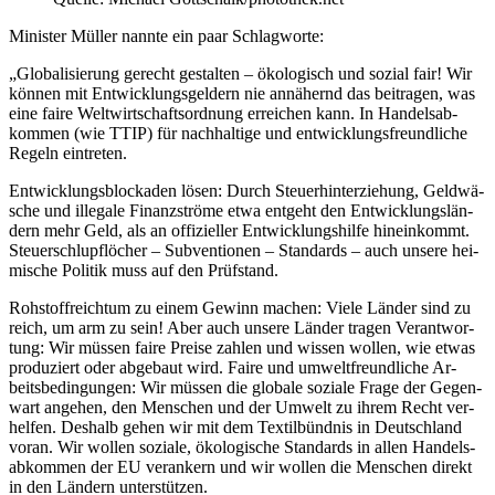
Minister Müller nannte ein paar Schlag­wor­te:
„Glo­ba­li­sie­rung ge­recht ge­stal­ten – öko­lo­gisch und so­zi­al fair! Wir
kön­nen mit Ent­wick­lungs­gel­dern nie an­nä­hernd das bei­tra­gen, was
ei­ne fai­re Welt­wirt­schafts­ord­nung er­rei­chen kann. In Han­dels­ab­
kom­men (wie TTIP) für nach­hal­ti­ge und ent­wick­lungs­freund­li­che
Re­geln ein­tre­ten.
Ent­wick­lungs­blo­cka­den lö­sen: Durch Steu­er­hin­ter­zie­hung, Geld­wä­
sche und il­le­ga­le Fi­nanz­strö­me et­wa ent­geht den Ent­wick­lungs­län­
dern mehr Geld, als an of­fi­zi­el­ler Ent­wick­lungs­hil­fe hin­ein­kommt.
Steu­er­schlupf­lö­cher – Sub­ven­tio­nen – Stan­dards – auch un­se­re hei­
mi­sche Po­li­tik muss auf den Prüf­stand.
Roh­stoff­reich­tum zu ei­nem Ge­winn ma­chen: Vie­le Län­der sind zu
reich, um arm zu sein! Aber auch un­se­re Län­der tra­gen Ver­ant­wor­
tung: Wir müs­sen fai­re Prei­se zah­len und wis­sen wol­len, wie et­was
pro­du­ziert oder ab­ge­baut wird. Fai­re und um­welt­freund­li­che Ar­
beits­be­din­gun­gen: Wir müs­sen die glo­ba­le so­zia­le Fra­ge der Ge­gen­
wart an­ge­hen, den Men­schen und der Um­welt zu ih­rem Recht ver­
hel­fen. Des­halb ge­hen wir mit dem Tex­til­bünd­nis in Deutsch­land
vor­an. Wir wol­len so­zia­le, öko­lo­gi­sche Stan­dards in al­len Han­dels­
ab­kom­men der EU ver­an­kern und wir wol­len die Men­schen di­rekt
in den Län­dern un­ter­stüt­zen.