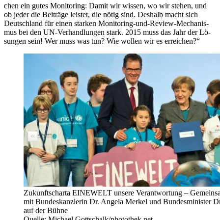
chen ein gu­tes Mo­ni­to­ring: Da­mit wir wis­sen, wo wir ste­hen, und
ob je­der die Bei­trä­ge leis­tet, die nö­tig sind. Des­halb macht sich
Deutsch­land für ei­nen star­ken Mo­ni­to­ring-und-Re­view-Me­cha­nis­
mus bei den UN-Ver­hand­lun­gen stark. 2015 muss das Jahr der Lö­
sun­gen sein! Wer muss was tun? Wie wol­len wir es er­rei­chen?“
Zukunftscharta EINEWELT unsere Verantwortung – Gemeinsa
mit Bundeskanzlerin Dr. Angela Merkel und Bundesminister Dr
auf der Bühne
Quelle: Michael Gottschalk/photothek.net