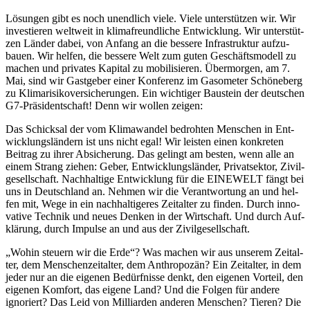
Lö­sun­gen gibt es noch un­end­lich vie­le. Vie­le un­ter­stüt­zen wir. Wir
in­ves­tie­ren welt­weit in kli­ma­freund­li­che Ent­wick­lung. Wir un­ter­stüt­
zen Län­der da­bei, von An­fang an die bes­se­re In­fra­struk­tur auf­zu­
bau­en. Wir hel­fen, die bes­se­re Welt zum gu­ten Ge­schäfts­mo­dell zu
ma­chen und pri­va­tes Ka­pi­tal zu mo­bi­li­sie­ren. Über­mor­gen, am 7.
Mai, sind wir Gast­ge­ber ei­ner Kon­fe­renz im Ga­so­me­ter Schö­ne­berg
zu Kli­ma­ri­si­ko­ver­si­che­run­gen. Ein wich­ti­ger Bau­stein der deut­schen
G7-Prä­si­dent­schaft! Denn wir wol­len zei­gen:
Das Schick­sal der vom Kli­ma­wan­del be­droh­ten Men­schen in Ent­
wick­lungs­län­dern ist uns nicht egal! Wir leis­ten ei­nen kon­kre­ten
Bei­trag zu ih­rer Ab­si­che­rung. Das ge­lingt am bes­ten, wenn al­le an
ei­nem Strang zie­hen: Ge­ber, Ent­wick­lungs­län­der, Pri­vat­sek­tor, Zi­vil­
ge­sell­schaft. Nach­hal­ti­ge Ent­wick­lung für die EI­NE­WELT fängt bei
uns in Deutsch­land an. Neh­men wir die Ver­ant­wor­tung an und hel­
fen mit, We­ge in ein nach­hal­ti­ge­res Zeit­al­ter zu fin­den. Durch in­no­
va­ti­ve Tech­nik und neu­es Den­ken in der Wirt­schaft. Und durch Auf­
klä­rung, durch Im­pul­se an und aus der Zi­vil­ge­sell­schaft.
„Wo­hin steu­ern wir die Er­de“? Was ma­chen wir aus un­se­rem Zeit­al­
ter, dem Men­schen­zeit­al­ter, dem An­thro­po­zän? Ein Zeit­al­ter, in dem
je­der nur an die ei­ge­nen Be­dürf­nis­se denkt, den ei­ge­nen Vor­teil, den
ei­ge­nen Kom­fort, das ei­ge­ne Land? Und die Fol­gen für an­de­re
igno­riert? Das Leid von Mil­li­ar­den an­de­ren Men­schen? Tie­ren? Die