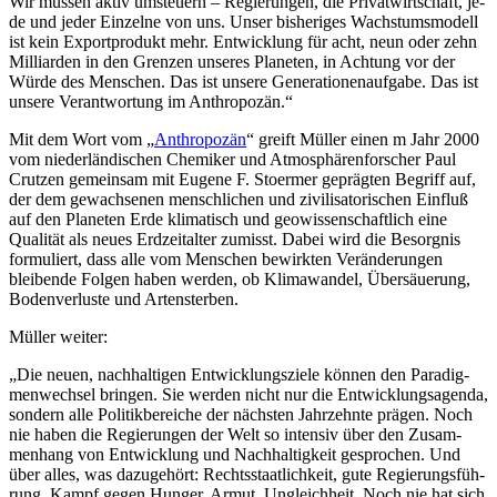
Wir müs­sen ak­tiv um­steu­ern – Re­gie­run­gen, die Pri­vat­wirt­schaft, je­
de und je­der Ein­zel­ne von uns. Un­ser bis­he­ri­ges Wachs­tums­mo­dell
ist kein Ex­port­pro­dukt mehr. Ent­wick­lung für acht, neun oder zehn
Mil­li­ar­den in den Gren­zen un­se­res Pla­ne­ten, in Ach­tung vor der
Wür­de des Men­schen. Das ist un­se­re Ge­ne­ra­tio­nen­auf­ga­be. Das ist
un­se­re Ver­ant­wor­tung im An­thro­po­zän.“
Mit dem Wort vom „
Anthropozän
“ greift Müller einen m Jahr 2000
vom niederländischen Chemiker und Atmosphärenforscher Paul
Crutzen gemeinsam mit Eugene F. Stoermer geprägten Begriff auf,
der dem gewachsenen menschlichen und zivilisatorischen Einfluß
auf den Planeten Erde klimatisch und geowissenschaftlich eine
Qualität als neues Erdzeitalter zumisst. Dabei wird die Besorgnis
formuliert, dass alle vom Menschen bewirkten Veränderungen
bleibende Folgen haben werden, ob Klimawandel, Übersäuerung,
Bodenverluste und Artensterben.
Müller weiter:
„Die neu­en, nach­hal­ti­gen Ent­wick­lungs­zie­le kön­nen den Pa­ra­dig­
men­wech­sel brin­gen. Sie wer­den nicht nur die Ent­wick­lungs­agen­da,
son­dern al­le Po­li­tik­be­rei­che der nächs­ten Jahr­zehn­te prä­gen. Noch
nie ha­ben die Re­gie­run­gen der Welt so in­ten­siv über den Zu­sam­
men­hang von Ent­wick­lung und Nach­hal­tig­keit ge­spro­chen. Und
über al­les, was da­zu­ge­hört: Rechts­staat­lich­keit, gu­te Re­gie­rungs­füh­
rung, Kampf ge­gen Hun­ger, Ar­mut, Un­gleich­heit. Noch nie hat sich