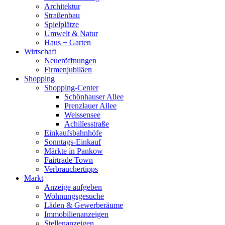
Architektur
Straßenbau
Spielplätze
Umwelt & Natur
Haus + Garten
Wirtschaft
Neueröffnungen
Firmenjubiläen
Shopping
Shopping-Center
Schönhauser Allee
Prenzlauer Allee
Weissensee
Achillesstraße
Einkaufsbahnhöfe
Sonntags-Einkauf
Märkte in Pankow
Fairtrade Town
Verbrauchertipps
Markt
Anzeige aufgeben
Wohnungsgesuche
Läden & Gewerberäume
Immobilienanzeigen
Stellenanzeigen