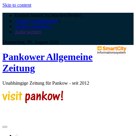
Skip to content
Einfach.SmartCity.Machen:Berlin!
-
Artikel veröffentlichen
|
Anzeige aufgeben |
Autor werden
Donnerstag, 06. August 2026
Pankower Allgemeine
Zeitung
Unabhängige Zeitung für Pankow - seit 2012