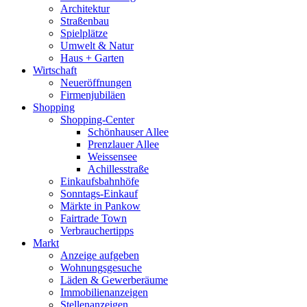
Architektur
Straßenbau
Spielplätze
Umwelt & Natur
Haus + Garten
Wirtschaft
Neueröffnungen
Firmenjubiläen
Shopping
Shopping-Center
Schönhauser Allee
Prenzlauer Allee
Weissensee
Achillesstraße
Einkaufsbahnhöfe
Sonntags-Einkauf
Märkte in Pankow
Fairtrade Town
Verbrauchertipps
Markt
Anzeige aufgeben
Wohnungsgesuche
Läden & Gewerberäume
Immobilienanzeigen
Stellenanzeigen