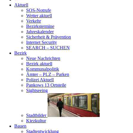
Aktuell
SOS-Notrufe
Wetter aktuell
Verkehr
Bezirkstermine
Jahreskalender
Sicherheit & Prävention
Internet Security
SEARCH – SUCHEN
Bezirk
Neue Nachrichten
Bezirk aktuell
Kommunalpolitik
Ämter – PLZ – Parken
Polizei Aktuell
Pankows 13 Ortsteile
Sightseeing
Stadtbilder
Kiezkultur
Bauen
Stadtentwicklung