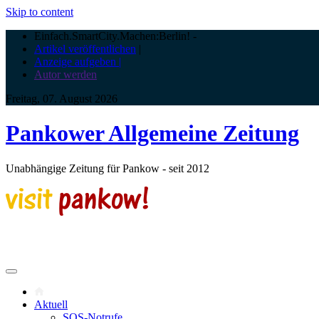
Skip to content
Einfach.SmartCity.Machen:Berlin!
-
Artikel veröffentlichen
|
Anzeige aufgeben |
Autor werden
Freitag, 07. August 2026
Pankower Allgemeine Zeitung
Unabhängige Zeitung für Pankow - seit 2012
Aktuell
SOS-Notrufe