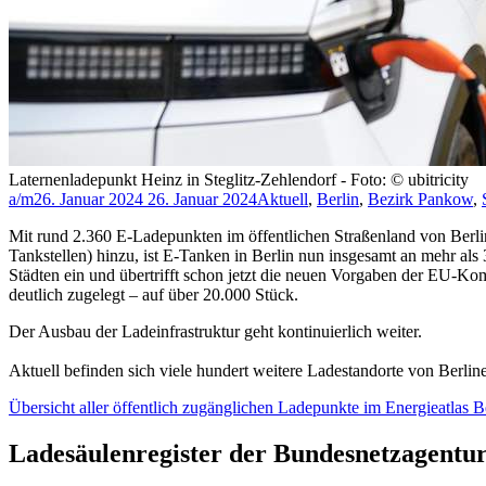
Laternenladepunkt Heinz in Steglitz-Zehlendorf - Foto: © ubitricity
a/m
26. Januar 2024
26. Januar 2024
Aktuell
,
Berlin
,
Bezirk Pankow
,
Mit rund 2.360 E-Ladepunkten im öffentlichen Straßenland von Berlin
Tankstellen) hinzu, ist E-Tanken in Berlin nun insgesamt an mehr al
Städten ein und übertrifft schon jetzt die neuen Vorgaben der EU-Ko
deutlich zugelegt – auf über 20.000 Stück.
Der Ausbau der Ladeinfrastruktur geht kontinuierlich weiter.
Aktuell befinden sich viele hundert weitere Ladestandorte von Berl
Übersicht aller öffentlich zugänglichen Ladepunkte im Energieatlas B
Ladesäulenregister der Bundesnetzagentu