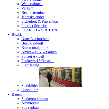
Wetter aktuell
Verkehr
Bezirkstermine
Jahreskalender
Sicherheit & Prävention
Internet Security
SEARCH – SUCHEN
Bezirk
Neue Nachrichten
Bezirk aktuell
Kommunalpolitik
Ämter – PLZ – Parken
Polizei Aktuell
Pankows 13 Ortsteile
Sightseeing
Stadtbilder
Kiezkultur
Bauen
Stadtentwicklung
Architektur
Straßenbau