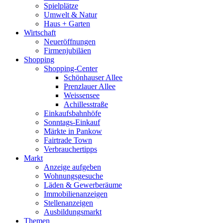
Spielplätze
Umwelt & Natur
Haus + Garten
Wirtschaft
Neueröffnungen
Firmenjubiläen
Shopping
Shopping-Center
Schönhauser Allee
Prenzlauer Allee
Weissensee
Achillesstraße
Einkaufsbahnhöfe
Sonntags-Einkauf
Märkte in Pankow
Fairtrade Town
Verbrauchertipps
Markt
Anzeige aufgeben
Wohnungsgesuche
Läden & Gewerberäume
Immobilienanzeigen
Stellenanzeigen
Ausbildungsmarkt
Themen