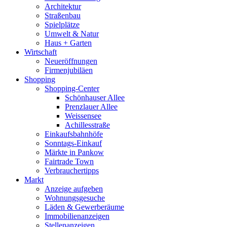
Architektur
Straßenbau
Spielplätze
Umwelt & Natur
Haus + Garten
Wirtschaft
Neueröffnungen
Firmenjubiläen
Shopping
Shopping-Center
Schönhauser Allee
Prenzlauer Allee
Weissensee
Achillesstraße
Einkaufsbahnhöfe
Sonntags-Einkauf
Märkte in Pankow
Fairtrade Town
Verbrauchertipps
Markt
Anzeige aufgeben
Wohnungsgesuche
Läden & Gewerberäume
Immobilienanzeigen
Stellenanzeigen