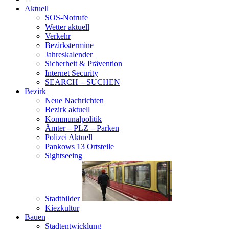
Aktuell
SOS-Notrufe
Wetter aktuell
Verkehr
Bezirkstermine
Jahreskalender
Sicherheit & Prävention
Internet Security
SEARCH – SUCHEN
Bezirk
Neue Nachrichten
Bezirk aktuell
Kommunalpolitik
Ämter – PLZ – Parken
Polizei Aktuell
Pankows 13 Ortsteile
Sightseeing
Stadtbilder
Kiezkultur
Bauen
Stadtentwicklung