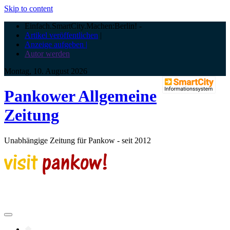
Skip to content
Einfach.SmartCity.Machen:Berlin!
-
Artikel veröffentlichen
|
Anzeige aufgeben |
Autor werden
Montag, 10. August 2026
Pankower Allgemeine
Zeitung
Unabhängige Zeitung für Pankow - seit 2012