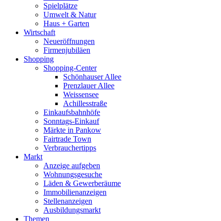
Spielplätze
Umwelt & Natur
Haus + Garten
Wirtschaft
Neueröffnungen
Firmenjubiläen
Shopping
Shopping-Center
Schönhauser Allee
Prenzlauer Allee
Weissensee
Achillesstraße
Einkaufsbahnhöfe
Sonntags-Einkauf
Märkte in Pankow
Fairtrade Town
Verbrauchertipps
Markt
Anzeige aufgeben
Wohnungsgesuche
Läden & Gewerberäume
Immobilienanzeigen
Stellenanzeigen
Ausbildungsmarkt
Themen