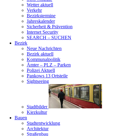
Wetter aktuell
Verkehr
Bezirkstermine
Jahreskalender
Sicherheit & Prävention
Internet Security
SEARCH – SUCHEN
Bezirk
Neue Nachrichten
Bezirk aktuell
Kommunalpolitik
Ämter – PLZ – Parken
Polizei Aktuell
Pankows 13 Ortsteile
Sightseeing
Stadtbilder
Kiezkultur
Bauen
Stadtentwicklung
Architektur
Straßenbau