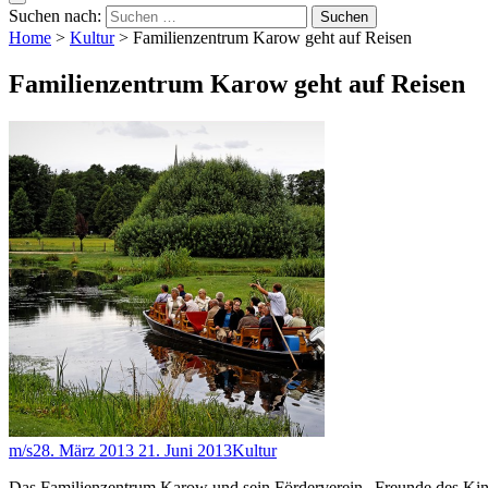
Suchen nach:
Home
>
Kultur
>
Familienzentrum Karow geht auf Reisen
Familienzentrum Karow geht auf Reisen
m/s
28. März 2013
21. Juni 2013
Kultur
Das Familienzentrum Karow und sein Förderverein „Freunde des Kinde