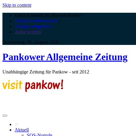
Skip to content
Einfach.SmartCity.Machen:Berlin!
-
Artikel veröffentlichen
|
Anzeige aufgeben |
Autor werden
Donnerstag, 06. August 2026
Pankower Allgemeine Zeitung
Unabhängige Zeitung für Pankow - seit 2012
Aktuell
SOS-Notrufe