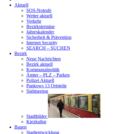
Aktuell
SOS-Notrufe
Wetter aktuell
Verkehr
Bezirkstermine
Jahreskalender
Sicherheit & Prävention
Internet Security
SEARCH – SUCHEN
Bezirk
Neue Nachrichten
Bezirk aktuell
Kommunalpolitik
Ämter – PLZ – Parken
Polizei Aktuell
Pankows 13 Ortsteile
Sightseeing
Stadtbilder
Kiezkultur
Bauen
Stadtentwicklung