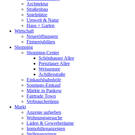
Architektur
Straßenbau
Spielplätze
Umwelt & Natur
Haus + Garten
Wirtschaft
Neueröffnungen
Firmenjubiläen
Shopping
Shopping-Center
Schönhauser Allee
Prenzlauer Allee
Weissensee
Achillesstraße
Einkaufsbahnhöfe
Sonntags-Einkauf
Märkte in Pankow
Fairtrade Town
Verbrauchertipps
Markt
Anzeige aufgeben
Wohnungsgesuche
Läden & Gewerberäume
Immobilienanzeigen
Stellenanzeigen