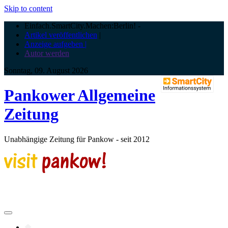
Skip to content
Einfach.SmartCity.Machen:Berlin!
-
Artikel veröffentlichen
|
Anzeige aufgeben |
Autor werden
Sonntag, 09. August 2026
Pankower Allgemeine
Zeitung
Unabhängige Zeitung für Pankow - seit 2012