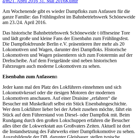
a/m
21. April 2016
31. Mai 2016
Kultur
Am Wochenende gibt es wieder Dampfloks zum Anfassen für die
ganze Familie: das Frühlingsfest im Bahnbetriebswerk Schöneweide
am 23./24. April 2016.
Das historische Bahnbetriebswerk Schöneweide t öffneseine Tore
und lädt große und kleine Fans der Eisenbahn zum Frühlingsfest.
Die Dampflokfreunde Berlin e.V. präsentieren ihre mehr als 20
Lokomotiven und Wagen, darunter drei Dampfloks. Historische
Lokomotiven und Wagen präsentieren sich zum Fototermin auf der
Drehscheibe. Auf dem Freigelände sind neben historischen
Fahrzeugen auch moderne Lokomotiven zu sehen.
Eisenbahn zum Anfassen
n
Jeder kann mal den Platz des Lokführers einnehmen und sich
Lokomotivkessel oder die riesigen Motoren der modernen
Lokomotiven anschauen. Auf einer Draisine „erfahren“ die
Besucher mit Muskelkraft selbst ein Stück Eisenbahngeschichte.
Wer dem Lokführer lieber bei der Arbeit zusehen möchte, fährt ein
Stück auf dem Führerstand von Diesel- oder Dampflok mit. Beim
Rundgang durch den großen Lokschuppen erfahren die Besucher
alles über die Lokwerkstatt aus Großvaters Zeiten. Aktuell ist dort
die Instandsetzung des Fahrwerks einer Dampflokomotive zu sehen.
Auszubildende der DB, darunter Gleisbauer, stellen typische