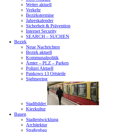
Wetter aktuell
Verkehr
Bezirkstermine
Jahreskalender
Sicherheit & Prävention
Internet Security
SEARCH – SUCHEN
Bezirk
Neue Nachrichten
Bezirk aktuell
Kommunalpolitik
Ämter – PLZ – Parken
Polizei Aktuell
Pankows 13 Ortsteile
Sightseeing
Stadtbilder
Kiezkultur
Bauen
Stadtentwicklung
Architektur
Straßenbau