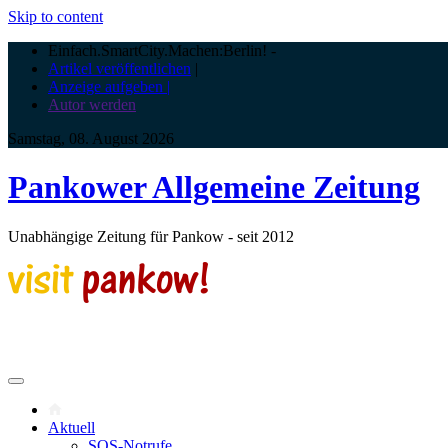
Skip to content
Einfach.SmartCity.Machen:Berlin!
-
Artikel veröffentlichen
|
Anzeige aufgeben |
Autor werden
Samstag, 08. August 2026
Pankower Allgemeine Zeitung
Unabhängige Zeitung für Pankow - seit 2012
Aktuell
SOS-Notrufe