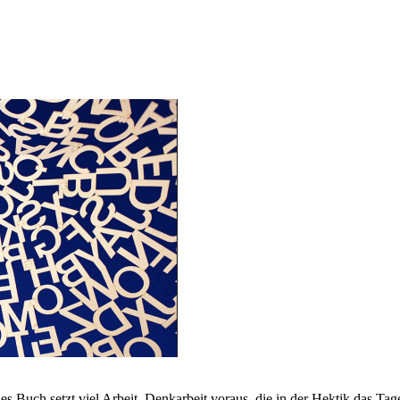
ch setzt viel Arbeit, Denkarbeit voraus, die in der Hektik das Tages