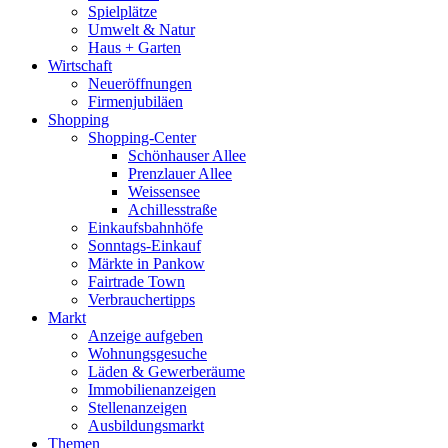
Spielplätze
Umwelt & Natur
Haus + Garten
Wirtschaft
Neueröffnungen
Firmenjubiläen
Shopping
Shopping-Center
Schönhauser Allee
Prenzlauer Allee
Weissensee
Achillesstraße
Einkaufsbahnhöfe
Sonntags-Einkauf
Märkte in Pankow
Fairtrade Town
Verbrauchertipps
Markt
Anzeige aufgeben
Wohnungsgesuche
Läden & Gewerberäume
Immobilienanzeigen
Stellenanzeigen
Ausbildungsmarkt
Themen