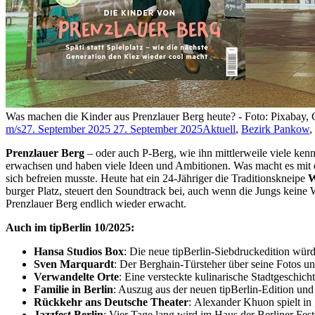
Was machen die Kinder aus Prenzlauer Berg heute? - Foto: Pixabay,
m/s
27. September 2025
27. September 2025
Aktuell
,
Bezirk Pankow
,
Prenzlauer Berg
– oder auch P-Berg, wie ihn mittlerweile viele ken
erwachsen und haben viele Ideen und Ambitionen. Was macht es mit e
sich befreien musste. Heute hat ein 24-Jähriger die Traditionskneipe
W
burger Platz, steuert den Soundtrack bei, auch wenn die Jungs kei
Prenzlauer Berg endlich wieder erwacht.
Auch im tipBerlin 10/2025:
Hansa Studios Box
: Die neue tipBerlin-Siebdruckedition würd
Sven Marquardt
: Der Berghain-Türsteher über seine Fotos u
Verwandelte Orte
: Eine versteckte kulinarische Stadtgeschich
Familie in Berlin
: Auszug aus der neuen tipBerlin-Edition und
Rückkehr ans Deutsche Theater
: Alexander Khuon spielt in 
Jazzfest
Berlin
: Vier Tage lang wird im Haus der Berliner Fests