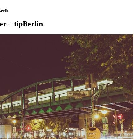
erlin
r – tipBerlin