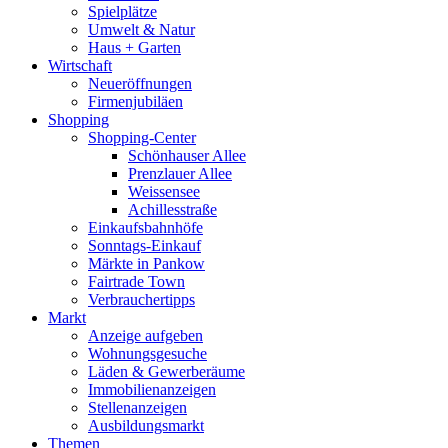
Spielplätze
Umwelt & Natur
Haus + Garten
Wirtschaft
Neueröffnungen
Firmenjubiläen
Shopping
Shopping-Center
Schönhauser Allee
Prenzlauer Allee
Weissensee
Achillesstraße
Einkaufsbahnhöfe
Sonntags-Einkauf
Märkte in Pankow
Fairtrade Town
Verbrauchertipps
Markt
Anzeige aufgeben
Wohnungsgesuche
Läden & Gewerberäume
Immobilienanzeigen
Stellenanzeigen
Ausbildungsmarkt
Themen