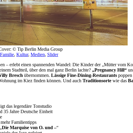
 Cover: © Tip Berlin Media Group
Familie
,
Kultur
,
Medien
,
Slider
nen – erlebt einen spannenden Wandel: Die Kinder der „Mütter vom Kollw
inem Stadtteil, über den mal ganz Berlin lachte?
­­„Pregnancy Hill“
u
illy Bresch
übernommen.
Lässige Fine-Dining-Restaurants
poppen 
ne Wohnung im Kiez finden können. Und auch
Traditionsorte
wie das
Ba
igt das legendäre Tonstudio
nd 35 Jahre Deutsche Einheit
te
 mehr Familientipps
„
Die Marquise von O. und –
“
piele der Jazz gefeiert