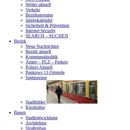
Wetter aktuell
Verkehr
Bezirkstermine
Jahreskalender
Sicherheit & Prävention
Internet Security
SEARCH – SUCHEN
Bezirk
Neue Nachrichten
Bezirk aktuell
Kommunalpolitik
Ämter – PLZ – Parken
Polizei Aktuell
Pankows 13 Ortsteile
Sightseeing
Stadtbilder
Kiezkultur
Bauen
Stadtentwicklung
Architektur
Straßenbau