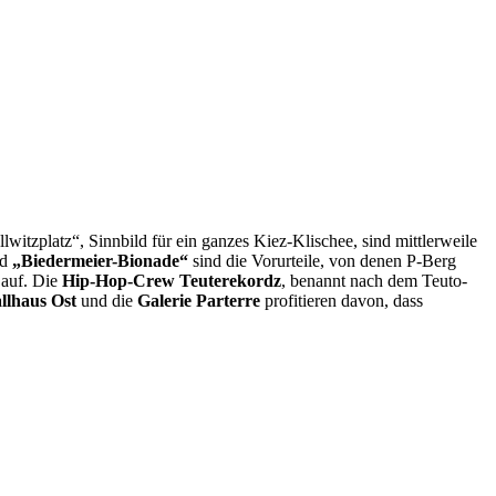
itzplatz“, Sinnbild für ein ganzes Kiez-Klischee, sind mittlerweile
nd
„Biedermeier-Bionade“
sind die Vorurteile, von denen P-Berg
auf. Die
Hip-Hop-Crew Teuterekordz
, benannt nach dem Teuto­
llhaus Ost
und die
Galerie Parterre
profitieren davon, dass