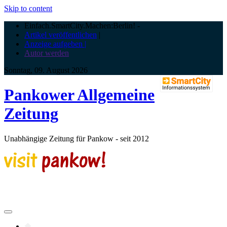
Skip to content
Einfach.SmartCity.Machen:Berlin!
-
Artikel veröffentlichen
|
Anzeige aufgeben |
Autor werden
Sonntag, 09. August 2026
Pankower Allgemeine
Zeitung
Unabhängige Zeitung für Pankow - seit 2012