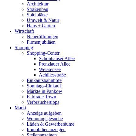
Architektur
Straßenbau
Spielplätze
Umwelt & Natur
Haus + Garten
Wirtschaft
Neueröffnungen
Firmenjubiläen
Shopping
Shopping-Center
Schönhauser Allee
Prenzlauer Allee
Weissensee
Achillesstraße
Einkaufsbahnhöfe
Sonntags-Einkauf
Märkte in Pankow
Fairtrade Town
Verbrauchertipps
Markt
Anzeige aufgeben
Wohnungsgesuche
Läden & Gewerberäume
Immobilienanzeigen
Stellenanzeigen