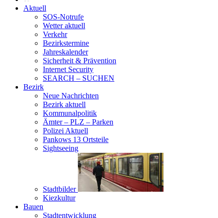
Aktuell
SOS-Notrufe
Wetter aktuell
Verkehr
Bezirkstermine
Jahreskalender
Sicherheit & Prävention
Internet Security
SEARCH – SUCHEN
Bezirk
Neue Nachrichten
Bezirk aktuell
Kommunalpolitik
Ämter – PLZ – Parken
Polizei Aktuell
Pankows 13 Ortsteile
Sightseeing
Stadtbilder
Kiezkultur
Bauen
Stadtentwicklung