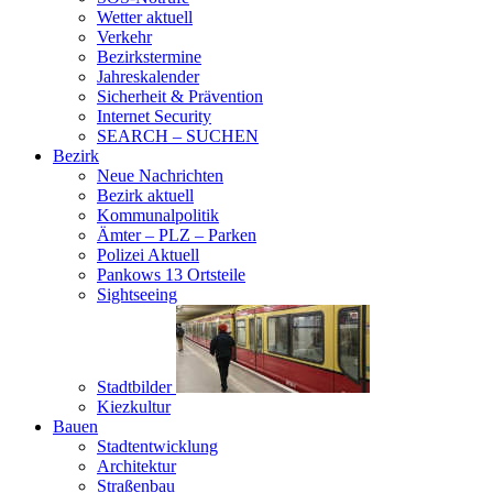
Wetter aktuell
Verkehr
Bezirkstermine
Jahreskalender
Sicherheit & Prävention
Internet Security
SEARCH – SUCHEN
Bezirk
Neue Nachrichten
Bezirk aktuell
Kommunalpolitik
Ämter – PLZ – Parken
Polizei Aktuell
Pankows 13 Ortsteile
Sightseeing
Stadtbilder
Kiezkultur
Bauen
Stadtentwicklung
Architektur
Straßenbau