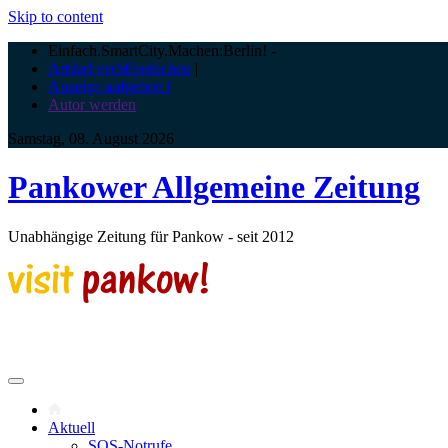
Skip to content
Einfach.SmartCity.Machen:Berlin!
-
Artikel veröffentlichen
|
Anzeige aufgeben |
Autor werden
Samstag, 08. August 2026
Pankower Allgemeine Zeitung
Unabhängige Zeitung für Pankow - seit 2012
Aktuell
SOS-Notrufe