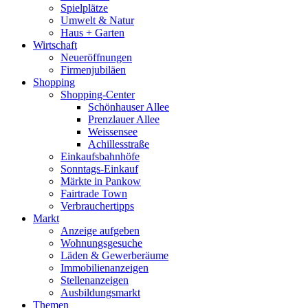
Spielplätze
Umwelt & Natur
Haus + Garten
Wirtschaft
Neueröffnungen
Firmenjubiläen
Shopping
Shopping-Center
Schönhauser Allee
Prenzlauer Allee
Weissensee
Achillesstraße
Einkaufsbahnhöfe
Sonntags-Einkauf
Märkte in Pankow
Fairtrade Town
Verbrauchertipps
Markt
Anzeige aufgeben
Wohnungsgesuche
Läden & Gewerberäume
Immobilienanzeigen
Stellenanzeigen
Ausbildungsmarkt
Themen