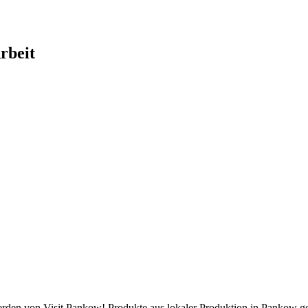
rbeit
erden von Visit Pankow! Produkte aus lokaler Produktion in Pankow ge