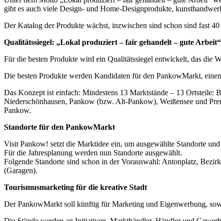
gibt es auch viele Design- und Home-Designprodukte, kunsthandwerk
Der Katalog der Produkte wächst, inzwischen sind schon sind fast 40 P
Qualitätssiegel: „Lokal produziert – fair gehandelt – gute Arbeit“
Für die besten Produkte wird ein Qualitätssiegel entwickelt, das die 
Die besten Produkte werden Kandidaten für den PankowMarkt, einen m
Das Konzept ist einfach: Mindestens 13 Marktstände – 13 Ortsteile:
Niederschönhausen, Pankow (bzw. Alt-Pankow), Weißensee und Prenzl
Pankow.
Standorte für den PankowMarkt
Visit Pankow! setzt die Marktidee ein, um ausgewählte Standorte un
Für die Jahresplanung werden nun Standorte ausgewählt.
Folgende Standorte sind schon in der Vorauswahl: Antonplatz, Bezirk
(Garagen).
Tourismusmarketing für die kreative Stadt
Der PankowMarkt soll künftig für Marketing und Eigenwerbung, sowi
Die Stände werden an Initiativen, Markthändler, Händler und Gewerbe