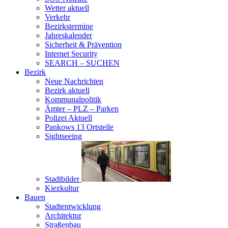
Wetter aktuell
Verkehr
Bezirkstermine
Jahreskalender
Sicherheit & Prävention
Internet Security
SEARCH – SUCHEN
Bezirk
Neue Nachrichten
Bezirk aktuell
Kommunalpolitik
Ämter – PLZ – Parken
Polizei Aktuell
Pankows 13 Ortsteile
Sightseeing
Stadtbilder
Kiezkultur
Bauen
Stadtentwicklung
Architektur
Straßenbau