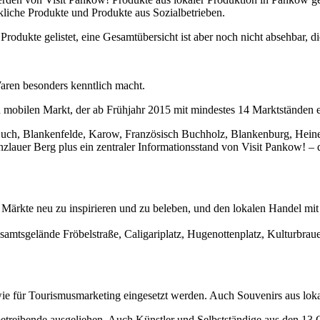
liche Produkte und Produkte aus Sozialbetrieben.
rodukte gelistet, eine Gesamtübersicht ist aber noch nicht absehbar, di
Waren besonders kenntlich macht.
obilen Markt, der ab Frühjahr 2015 mit mindestes 14 Marktständen ei
 Buch, Blankenfelde, Karow, Französisch Buchholz, Blankenburg, Hein
auer Berg plus ein zentraler Informationsstand von Visit Pankow! –
d Märkte neu zu inspirieren und zu beleben, und den lokalen Handel m
samtsgelände Fröbelstraße, Caligariplatz, Hugenottenplatz, Kulturbra
e für Tourismusmarketing eingesetzt werden. Auch Souvenirs aus loka
treibende ausgeliehen. Auch Künstler und Selbstständige aus den 13 O