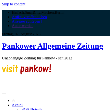
Skip to content
Einfach.SmartCity.Machen:Berlin!
-
Artikel veröffentlichen
|
Anzeige aufgeben |
Autor werden
Freitag, 07. August 2026
Pankower Allgemeine Zeitung
Unabhängige Zeitung für Pankow - seit 2012
Aktuell
SOS-Notrufe