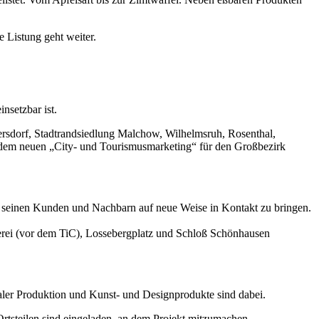
e Listung geht weiter.
nsetzbar ist.
ersdorf, Stadtrandsiedlung Malchow, Wilhelmsruh, Rosenthal,
 dem neuen „City- und Tourismusmarketing“ für den Großbezirk
it seinen Kunden und Nachbarn auf neue Weise in Kontakt zu bringen.
uerei (vor dem TiC), Lossebergplatz und Schloß Schönhausen
ler Produktion und Kunst- und Designprodukte sind dabei.
rtsteilen sind eingeladen, an dem Projekt mitzumachen.