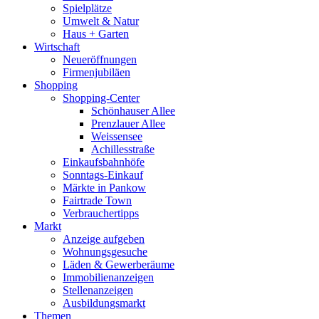
Spielplätze
Umwelt & Natur
Haus + Garten
Wirtschaft
Neueröffnungen
Firmenjubiläen
Shopping
Shopping-Center
Schönhauser Allee
Prenzlauer Allee
Weissensee
Achillesstraße
Einkaufsbahnhöfe
Sonntags-Einkauf
Märkte in Pankow
Fairtrade Town
Verbrauchertipps
Markt
Anzeige aufgeben
Wohnungsgesuche
Läden & Gewerberäume
Immobilienanzeigen
Stellenanzeigen
Ausbildungsmarkt
Themen