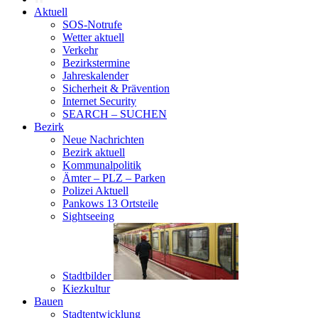
Aktuell
SOS-Notrufe
Wetter aktuell
Verkehr
Bezirkstermine
Jahreskalender
Sicherheit & Prävention
Internet Security
SEARCH – SUCHEN
Bezirk
Neue Nachrichten
Bezirk aktuell
Kommunalpolitik
Ämter – PLZ – Parken
Polizei Aktuell
Pankows 13 Ortsteile
Sightseeing
Stadtbilder
Kiezkultur
Bauen
Stadtentwicklung