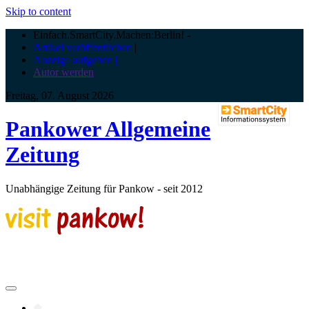
Skip to content
Einfach.SmartCity.Machen:Berlin!
-
Artikel veröffentlichen
|
Anzeige aufgeben |
Autor werden
Freitag, 07. August 2026
Pankower Allgemeine
Zeitung
Unabhängige Zeitung für Pankow - seit 2012