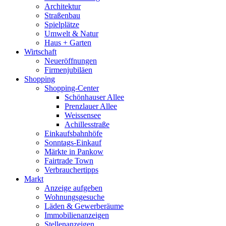
Architektur
Straßenbau
Spielplätze
Umwelt & Natur
Haus + Garten
Wirtschaft
Neueröffnungen
Firmenjubiläen
Shopping
Shopping-Center
Schönhauser Allee
Prenzlauer Allee
Weissensee
Achillesstraße
Einkaufsbahnhöfe
Sonntags-Einkauf
Märkte in Pankow
Fairtrade Town
Verbrauchertipps
Markt
Anzeige aufgeben
Wohnungsgesuche
Läden & Gewerberäume
Immobilienanzeigen
Stellenanzeigen