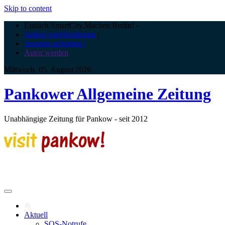
Skip to content
Einfach.SmartCity.Machen:Berlin!
-
Artikel veröffentlichen
|
Anzeige aufgeben |
Autor werden
Mittwoch, 05. August 2026
Pankower Allgemeine Zeitung
Unabhängige Zeitung für Pankow - seit 2012
Aktuell
SOS-Notrufe