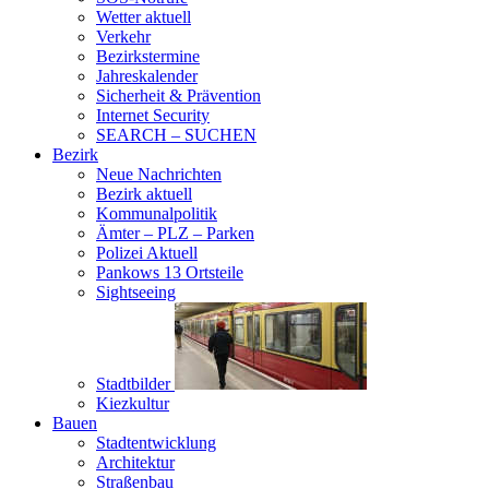
Wetter aktuell
Verkehr
Bezirkstermine
Jahreskalender
Sicherheit & Prävention
Internet Security
SEARCH – SUCHEN
Bezirk
Neue Nachrichten
Bezirk aktuell
Kommunalpolitik
Ämter – PLZ – Parken
Polizei Aktuell
Pankows 13 Ortsteile
Sightseeing
Stadtbilder
Kiezkultur
Bauen
Stadtentwicklung
Architektur
Straßenbau