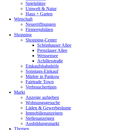
Spielplätze
Umwelt & Natur
Haus + Garten
Wirtschaft
Neueröffnungen
Firmenjubiläen
Shopping
Shopping-Center
Schönhauser Allee
Prenzlauer Allee
Weissensee
Achillesstraße
Einkaufsbahnhöfe
Sonntags-Einkauf
Märkte in Pankow
Fairtrade Town
Verbrauchertipps
Markt
Anzeige aufgeben
Wohnungsgesuche
Läden & Gewerberäume
Immobilienanzeigen
Stellenanzeigen
Ausbildungsmarkt
Themen