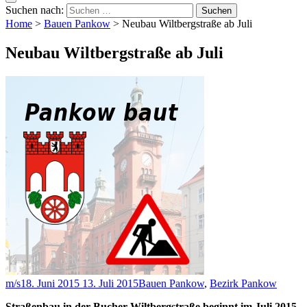
Suchen nach:
Home
>
Bauen Pankow
>
Neubau Wiltbergstraße ab Juli
Neubau Wiltbergstraße ab Juli
m/s
18. Juni 2015
13. Juli 2015
Bauen Pankow
,
Bezirk Pankow
Straßenbau in der Bucher Wiltbergstraße beginnt im Juli 2015