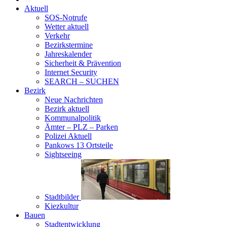
Aktuell
SOS-Notrufe
Wetter aktuell
Verkehr
Bezirkstermine
Jahreskalender
Sicherheit & Prävention
Internet Security
SEARCH – SUCHEN
Bezirk
Neue Nachrichten
Bezirk aktuell
Kommunalpolitik
Ämter – PLZ – Parken
Polizei Aktuell
Pankows 13 Ortsteile
Sightseeing
Stadtbilder
Kiezkultur
Bauen
Stadtentwicklung