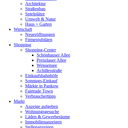
Architektur
Straßenbau
Spielplätze
Umwelt & Natur
Haus + Garten
Wirtschaft
Neueröffnungen
Firmenjubiläen
Shopping
Shopping-Center
Schönhauser Allee
Prenzlauer Allee
Weissensee
Achillesstraße
Einkaufsbahnhöfe
Sonntags-Einkauf
Märkte in Pankow
Fairtrade Town
Verbrauchertipps
Markt
Anzeige aufgeben
Wohnungsgesuche
Läden & Gewerberäume
Immobilienanzeigen
Stellenanzeigen