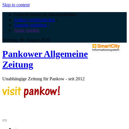
Skip to content
Einfach.SmartCity.Machen:Berlin!
-
Artikel veröffentlichen
|
Anzeige aufgeben |
Autor werden
Sonntag, 09. August 2026
Pankower Allgemeine
Zeitung
Unabhängige Zeitung für Pankow - seit 2012