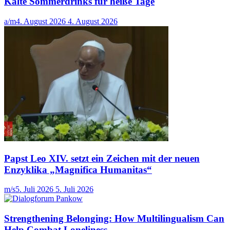
Kalte Sommerdrinks für heiße Tage
a/m
4. August 2026
4. August 2026
Papst Leo XIV. setzt ein Zeichen mit der neuen
Enzyklika „Magnifica Humanitas“
m/s
5. Juli 2026
5. Juli 2026
Strengthening Belonging: How Multilingualism Can
Help Combat Loneliness