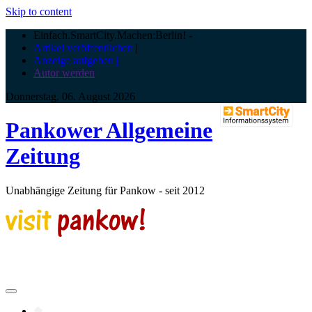
Skip to content
Einfach.SmartCity.Machen:Berlin!
-
Artikel veröffentlichen
|
Anzeige aufgeben |
Autor werden
Donnerstag, 06. August 2026
Pankower Allgemeine
Zeitung
Unabhängige Zeitung für Pankow - seit 2012