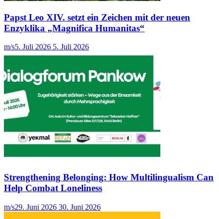
Papst Leo XIV. setzt ein Zeichen mit der neuen
Enzyklika „Magnifica Humanitas“
m/s
5. Juli 2026
5. Juli 2026
Strengthening Belonging: How Multilingualism Can
Help Combat Loneliness
m/s
29. Juni 2026
30. Juni 2026