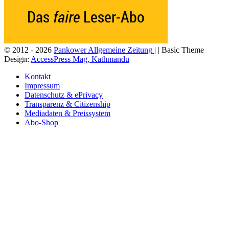
© 2012 - 2026
Pankower Allgemeine Zeitung
| | Basic Theme
Design:
AccessPress Mag, Kathmandu
Kontakt
Impressum
Datenschutz & ePrivacy
Transparenz & Citizenship
Mediadaten & Preissystem
Abo-Shop