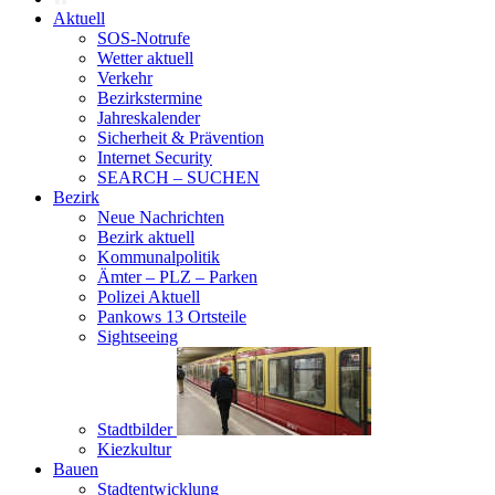
Aktuell
SOS-Notrufe
Wetter aktuell
Verkehr
Bezirkstermine
Jahreskalender
Sicherheit & Prävention
Internet Security
SEARCH – SUCHEN
Bezirk
Neue Nachrichten
Bezirk aktuell
Kommunalpolitik
Ämter – PLZ – Parken
Polizei Aktuell
Pankows 13 Ortsteile
Sightseeing
Stadtbilder
Kiezkultur
Bauen
Stadtentwicklung