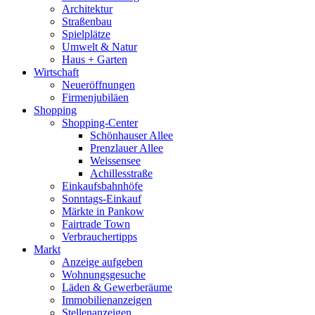
Architektur
Straßenbau
Spielplätze
Umwelt & Natur
Haus + Garten
Wirtschaft
Neueröffnungen
Firmenjubiläen
Shopping
Shopping-Center
Schönhauser Allee
Prenzlauer Allee
Weissensee
Achillesstraße
Einkaufsbahnhöfe
Sonntags-Einkauf
Märkte in Pankow
Fairtrade Town
Verbrauchertipps
Markt
Anzeige aufgeben
Wohnungsgesuche
Läden & Gewerberäume
Immobilienanzeigen
Stellenanzeigen