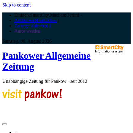
Skip to content
Einfach.SmartCity.Machen:Berlin!
-
Artikel veröffentlichen
|
Anzeige aufgeben |
Autor werden
Samstag, 08. August 2026
Pankower Allgemeine
Zeitung
Unabhängige Zeitung für Pankow - seit 2012