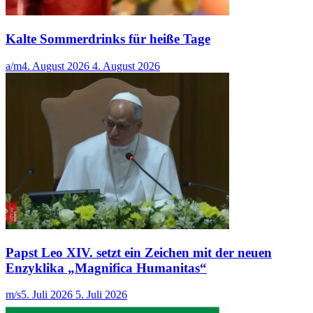
Kalte Sommerdrinks für heiße Tage
a/m
4. August 2026
4. August 2026
Papst Leo XIV. setzt ein Zeichen mit der neuen
Enzyklika „Magnifica Humanitas“
m/s
5. Juli 2026
5. Juli 2026