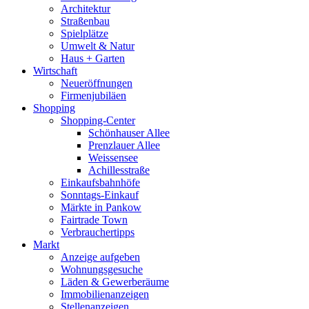
Architektur
Straßenbau
Spielplätze
Umwelt & Natur
Haus + Garten
Wirtschaft
Neueröffnungen
Firmenjubiläen
Shopping
Shopping-Center
Schönhauser Allee
Prenzlauer Allee
Weissensee
Achillesstraße
Einkaufsbahnhöfe
Sonntags-Einkauf
Märkte in Pankow
Fairtrade Town
Verbrauchertipps
Markt
Anzeige aufgeben
Wohnungsgesuche
Läden & Gewerberäume
Immobilienanzeigen
Stellenanzeigen