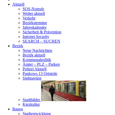
Aktuell
SOS-Notrufe
Wetter aktuell
Verkehr
Bezirkstermine
Jahreskalender
Sicherheit & Prävention
Internet Security
SEARCH – SUCHEN
Bezirk
Neue Nachrichten
Bezirk aktuell
Kommunalpolitik
Ämter – PLZ – Parken
Polizei Aktuell
Pankows 13 Ortsteile
Sightseeing
Stadtbilder
Kiezkultur
Bauen
Stadtentwicklung