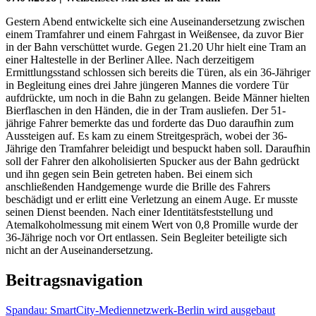
Gestern Abend entwickelte sich eine Auseinandersetzung zwischen
einem Tramfahrer und einem Fahrgast in Weißensee, da zuvor Bier
in der Bahn verschüttet wurde. Gegen 21.20 Uhr hielt eine Tram an
einer Haltestelle in der Berliner Allee. Nach derzeitigem
Ermittlungsstand schlossen sich bereits die Türen, als ein 36-Jähriger
in Begleitung eines drei Jahre jüngeren Mannes die vordere Tür
aufdrückte, um noch in die Bahn zu gelangen. Beide Männer hielten
Bierflaschen in den Händen, die in der Tram ausliefen. Der 51-
jährige Fahrer bemerkte das und forderte das Duo daraufhin zum
Aussteigen auf. Es kam zu einem Streitgespräch, wobei der 36-
Jährige den Tramfahrer beleidigt und bespuckt haben soll. Daraufhin
soll der Fahrer den alkoholisierten Spucker aus der Bahn gedrückt
und ihn gegen sein Bein getreten haben. Bei einem sich
anschließenden Handgemenge wurde die Brille des Fahrers
beschädigt und er erlitt eine Verletzung an einem Auge. Er musste
seinen Dienst beenden. Nach einer Identitätsfeststellung und
Atemalkoholmessung mit einem Wert von 0,8 Promille wurde der
36-Jährige noch vor Ort entlassen. Sein Begleiter beteiligte sich
nicht an der Auseinandersetzung.
Beitragsnavigation
Spandau: SmartCity-Mediennetzwerk-Berlin wird ausgebaut