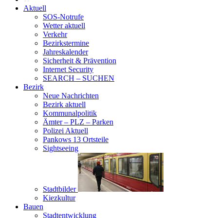
Aktuell
SOS-Notrufe
Wetter aktuell
Verkehr
Bezirkstermine
Jahreskalender
Sicherheit & Prävention
Internet Security
SEARCH – SUCHEN
Bezirk
Neue Nachrichten
Bezirk aktuell
Kommunalpolitik
Ämter – PLZ – Parken
Polizei Aktuell
Pankows 13 Ortsteile
Sightseeing
Stadtbilder
Kiezkultur
Bauen
Stadtentwicklung