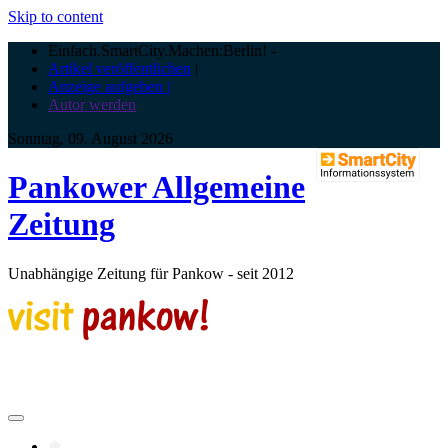
Skip to content
Einfach.SmartCity.Machen:Berlin!
-
Artikel veröffentlichen
|
Anzeige aufgeben |
Autor werden
Sonntag, 09. August 2026
Pankower Allgemeine
Zeitung
Unabhängige Zeitung für Pankow - seit 2012