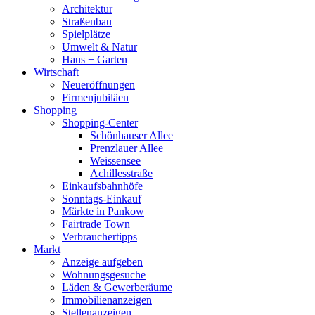
Architektur
Straßenbau
Spielplätze
Umwelt & Natur
Haus + Garten
Wirtschaft
Neueröffnungen
Firmenjubiläen
Shopping
Shopping-Center
Schönhauser Allee
Prenzlauer Allee
Weissensee
Achillesstraße
Einkaufsbahnhöfe
Sonntags-Einkauf
Märkte in Pankow
Fairtrade Town
Verbrauchertipps
Markt
Anzeige aufgeben
Wohnungsgesuche
Läden & Gewerberäume
Immobilienanzeigen
Stellenanzeigen