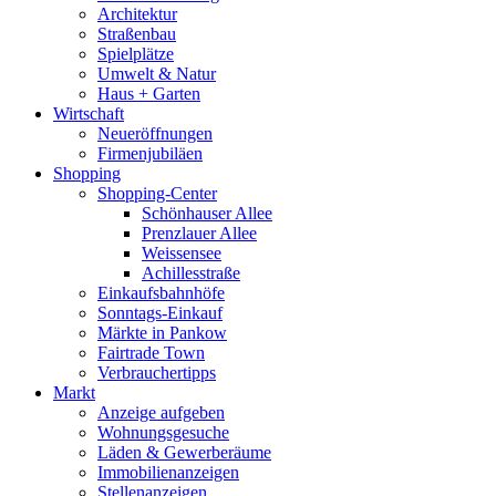
Architektur
Straßenbau
Spielplätze
Umwelt & Natur
Haus + Garten
Wirtschaft
Neueröffnungen
Firmenjubiläen
Shopping
Shopping-Center
Schönhauser Allee
Prenzlauer Allee
Weissensee
Achillesstraße
Einkaufsbahnhöfe
Sonntags-Einkauf
Märkte in Pankow
Fairtrade Town
Verbrauchertipps
Markt
Anzeige aufgeben
Wohnungsgesuche
Läden & Gewerberäume
Immobilienanzeigen
Stellenanzeigen