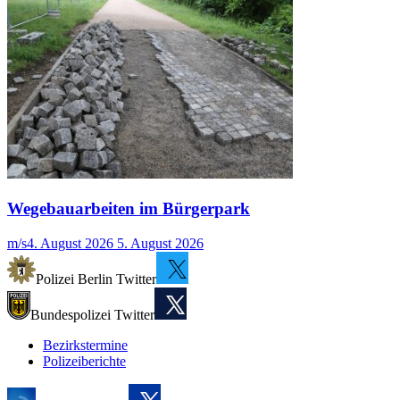
Wegebauarbeiten im Bürgerpark
m/s
4. August 2026
5. August 2026
Polizei Berlin Twitter
Bundespolizei Twitter
Bezirkstermine
Polizeiberichte