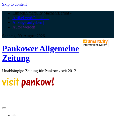
Skip to content
Einfach.SmartCity.Machen:Berlin!
-
Artikel veröffentlichen
|
Anzeige aufgeben |
Autor werden
Sonntag, 09. August 2026
Pankower Allgemeine
Zeitung
Unabhängige Zeitung für Pankow - seit 2012