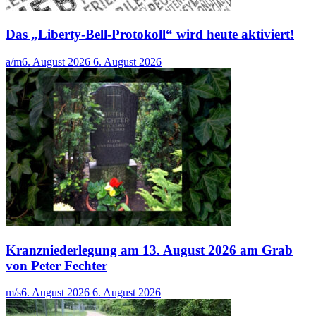
Das „Liberty-Bell-Protokoll“ wird heute aktiviert!
a/m
6. August 2026
6. August 2026
Kranzniederlegung am 13. August 2026 am Grab
von Peter Fechter
m/s
6. August 2026
6. August 2026