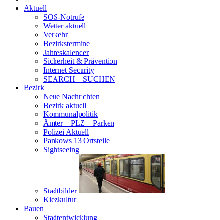
Aktuell
SOS-Notrufe
Wetter aktuell
Verkehr
Bezirkstermine
Jahreskalender
Sicherheit & Prävention
Internet Security
SEARCH – SUCHEN
Bezirk
Neue Nachrichten
Bezirk aktuell
Kommunalpolitik
Ämter – PLZ – Parken
Polizei Aktuell
Pankows 13 Ortsteile
Sightseeing
Stadtbilder
Kiezkultur
Bauen
Stadtentwicklung