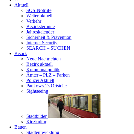
Aktuell
SOS-Notrufe
Wetter aktuell
Verkehr
Bezirkstermine
Jahreskalender
Sicherheit & Prävention
Internet Security
SEARCH – SUCHEN
Bezirk
Neue Nachrichten
Bezirk aktuell
Kommunalpolitik
Ämter – PLZ – Parken
Polizei Aktuell
Pankows 13 Ortsteile
Sightseeing
Stadtbilder
Kiezkultur
Bauen
Stadtentwicklung