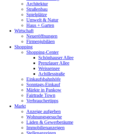
Architektur
Straßenbau
Spielplätze
Umwelt & Natur
Haus + Garten
Wirtschaft
Neueröffnungen
Firmenjubiläen
Shopping
Shopping-Center
Schönhauser Allee
Prenzlauer Allee
Weissensee
Achillesstraße
Einkaufsbahnhöfe
Sonntags-Einkauf
Märkte in Pankow
Fairtrade Town
Verbrauchertipps
Markt
Anzeige aufgeben
Wohnungsgesuche
Läden & Gewerberäume
Immobilienanzeigen
Stellenanzeigen