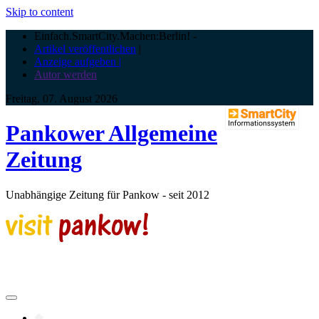
Skip to content
Einfach.SmartCity.Machen:Berlin!
-
Artikel veröffentlichen
|
Anzeige aufgeben |
Autor werden
Freitag, 07. August 2026
Pankower Allgemeine
Zeitung
Unabhängige Zeitung für Pankow - seit 2012