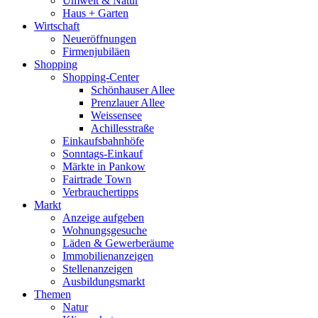
Umwelt & Natur
Haus + Garten
Wirtschaft
Neueröffnungen
Firmenjubiläen
Shopping
Shopping-Center
Schönhauser Allee
Prenzlauer Allee
Weissensee
Achillesstraße
Einkaufsbahnhöfe
Sonntags-Einkauf
Märkte in Pankow
Fairtrade Town
Verbrauchertipps
Markt
Anzeige aufgeben
Wohnungsgesuche
Läden & Gewerberäume
Immobilienanzeigen
Stellenanzeigen
Ausbildungsmarkt
Themen
Natur