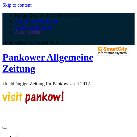
Skip to content
Einfach.SmartCity.Machen:Berlin!
-
Artikel veröffentlichen
|
Anzeige aufgeben |
Autor werden
Donnerstag, 06. August 2026
Pankower Allgemeine
Zeitung
Unabhängige Zeitung für Pankow - seit 2012