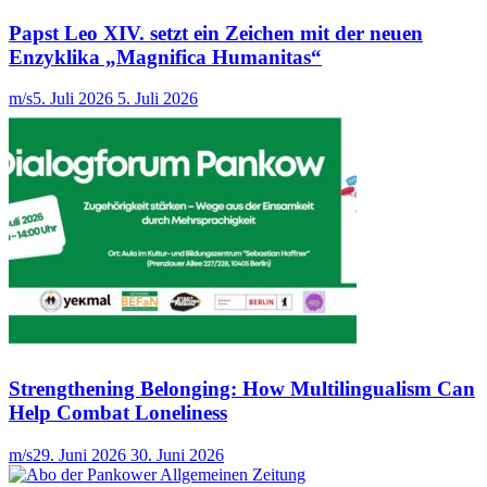
Papst Leo XIV. setzt ein Zeichen mit der neuen
Enzyklika „Magnifica Humanitas“
m/s
5. Juli 2026
5. Juli 2026
Strengthening Belonging: How Multilingualism Can
Help Combat Loneliness
m/s
29. Juni 2026
30. Juni 2026