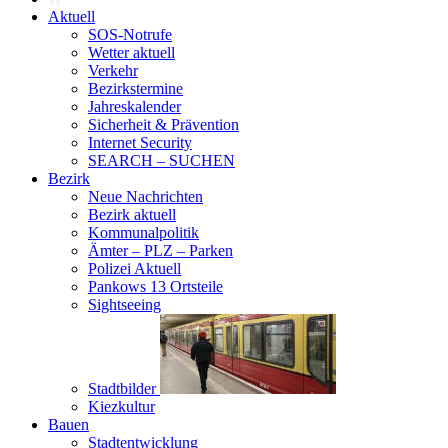
Aktuell
SOS-Notrufe
Wetter aktuell
Verkehr
Bezirkstermine
Jahreskalender
Sicherheit & Prävention
Internet Security
SEARCH – SUCHEN
Bezirk
Neue Nachrichten
Bezirk aktuell
Kommunalpolitik
Ämter – PLZ – Parken
Polizei Aktuell
Pankows 13 Ortsteile
Sightseeing
Stadtbilder
Kiezkultur
Bauen
Stadtentwicklung