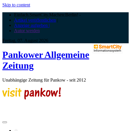
Skip to content
Einfach.SmartCity.Machen:Berlin!
-
Artikel veröffentlichen
|
Anzeige aufgeben |
Autor werden
Freitag, 07. August 2026
Pankower Allgemeine
Zeitung
Unabhängige Zeitung für Pankow - seit 2012