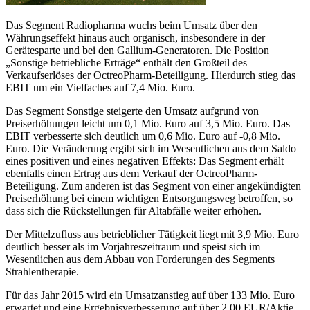
Das Segment Radiopharma wuchs beim Umsatz über den
Währungseffekt hinaus auch organisch, insbesondere in der
Gerätesparte und bei den Gallium-Generatoren. Die Position
„Sonstige betriebliche Erträge“ enthält den Großteil des
Verkaufserlöses der OctreoPharm-Beteiligung. Hierdurch stieg das
EBIT um ein Vielfaches auf 7,4 Mio. Euro.
Das Segment Sonstige steigerte den Umsatz aufgrund von
Preiserhöhungen leicht um 0,1 Mio. Euro auf 3,5 Mio. Euro. Das
EBIT verbesserte sich deutlich um 0,6 Mio. Euro auf -0,8 Mio.
Euro. Die Veränderung ergibt sich im Wesentlichen aus dem Saldo
eines positiven und eines negativen Effekts: Das Segment erhält
ebenfalls einen Ertrag aus dem Verkauf der OctreoPharm-
Beteiligung. Zum anderen ist das Segment von einer angekündigten
Preiserhöhung bei einem wichtigen Entsorgungsweg betroffen, so
dass sich die Rückstellungen für Altabfälle weiter erhöhen.
Der Mittelzufluss aus betrieblicher Tätigkeit liegt mit 3,9 Mio. Euro
deutlich besser als im Vorjahreszeitraum und speist sich im
Wesentlichen aus dem Abbau von Forderungen des Segments
Strahlentherapie.
Für das Jahr 2015 wird ein Umsatzanstieg auf über 133 Mio. Euro
erwartet und eine Ergebnisverbesserung auf über 2,00 EUR/Aktie