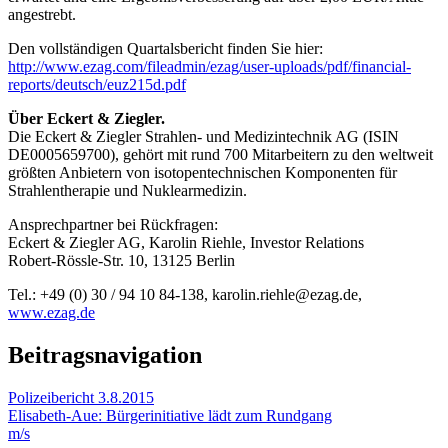
angestrebt.
Den vollständigen Quartalsbericht finden Sie hier:
http://www.ezag.com/fileadmin/ezag/user-uploads/pdf/financial-
reports/deutsch/euz215d.pdf
Über Eckert & Ziegler.
Die Eckert & Ziegler Strahlen- und Medizintechnik AG (ISIN
DE0005659700), gehört mit rund 700 Mitarbeitern zu den weltweit
größten Anbietern von isotopentechnischen Komponenten für
Strahlentherapie und Nuklearmedizin.
Ansprechpartner bei Rückfragen:
Eckert & Ziegler AG, Karolin Riehle, Investor Relations
Robert-Rössle-Str. 10, 13125 Berlin
Tel.: +49 (0) 30 / 94 10 84-138, karolin.riehle@ezag.de,
www.ezag.de
Beitragsnavigation
Polizeibericht 3.8.2015
Elisabeth-Aue: Bürgerinitiative lädt zum Rundgang
m/s