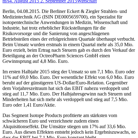
m/s
4. August 2015
2. September 2015
Wirtschaft
Berlin, 04.08.2015. Die Berliner Eckert & Ziegler Strahlen- und
Medizintechnik AG (ISIN DE0005659700), ein Spezialist für
isotopentechnische Anwendungen in Medizin, Wissenschaft und
Industrie, hat trotz erheblicher Rückstellungen für die
Risikovorsorge und die Sanierung von angeschlagenen
Betriebsteilen eines der erfolgreichsten Quartale überhaupt verbucht.
Beim Umsatz wurden erstmals in einem Quartal mehr als 35,0 Mio.
Euro erzielt, beim Ertrag nach Steuern gab es durch den Verkauf der
Beteiligung an der OctreoPharm Sciences GmbH einen
Gewinnsprung auf 4,8 Mio. Euro.
Im ersten Halbjahr 2015 stieg der Umsatz so um 7,1 Mio. Euro oder
11% auf 69,0 Mio. Euro. Der wesentliche Effekt von 6,0 Mio. Euro
beruht auf der günstigeren US-Dollar/Euro-Relation. Gegenüber
dem Vorjahreszeitraum hat sich das EBIT nahezu verdoppelt und
stieg auf 11,7 Mio. Euro. Der Halbjahresgewinn nach Steuern und
Minderheiten hat sich mehr als verdoppelt und stieg auf 7,5 Mio.
Euro oder 1,41 Euro/Aktie.
Das Segment Isotope Products profitierte am stärksten vom
schwächeren Euro und verzeichnete zudem einen
Akquisitionseffekt. Die Umsätze stiegen um 17% auf 33,6 Mio.
Euro. Aus diesen Effekten entsteht jedoch kein Ergebniszuwachs, so
dass das EBIT bei 7,1 Mio. Euro konstant bleibt.