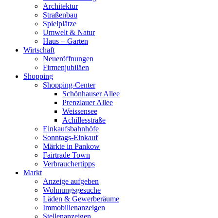
Architektur
Straßenbau
Spielplätze
Umwelt & Natur
Haus + Garten
Wirtschaft
Neueröffnungen
Firmenjubiläen
Shopping
Shopping-Center
Schönhauser Allee
Prenzlauer Allee
Weissensee
Achillesstraße
Einkaufsbahnhöfe
Sonntags-Einkauf
Märkte in Pankow
Fairtrade Town
Verbrauchertipps
Markt
Anzeige aufgeben
Wohnungsgesuche
Läden & Gewerberäume
Immobilienanzeigen
Stellenanzeigen