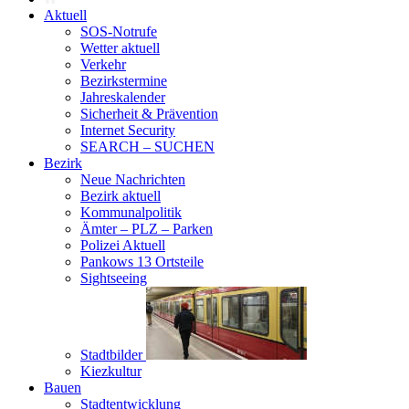
Aktuell
SOS-Notrufe
Wetter aktuell
Verkehr
Bezirkstermine
Jahreskalender
Sicherheit & Prävention
Internet Security
SEARCH – SUCHEN
Bezirk
Neue Nachrichten
Bezirk aktuell
Kommunalpolitik
Ämter – PLZ – Parken
Polizei Aktuell
Pankows 13 Ortsteile
Sightseeing
Stadtbilder
Kiezkultur
Bauen
Stadtentwicklung