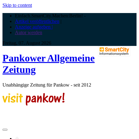
Skip to content
Einfach.SmartCity.Machen:Berlin!
-
Artikel veröffentlichen
|
Anzeige aufgeben |
Autor werden
Freitag, 07. August 2026
Pankower Allgemeine
Zeitung
Unabhängige Zeitung für Pankow - seit 2012