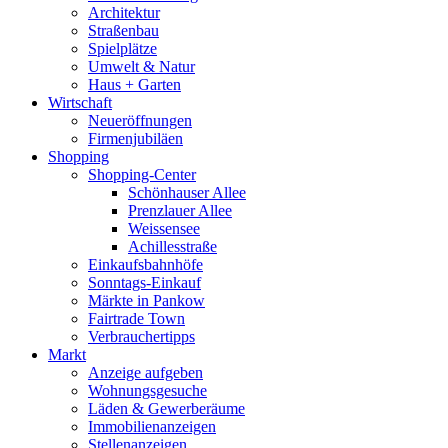
Architektur
Straßenbau
Spielplätze
Umwelt & Natur
Haus + Garten
Wirtschaft
Neueröffnungen
Firmenjubiläen
Shopping
Shopping-Center
Schönhauser Allee
Prenzlauer Allee
Weissensee
Achillesstraße
Einkaufsbahnhöfe
Sonntags-Einkauf
Märkte in Pankow
Fairtrade Town
Verbrauchertipps
Markt
Anzeige aufgeben
Wohnungsgesuche
Läden & Gewerberäume
Immobilienanzeigen
Stellenanzeigen