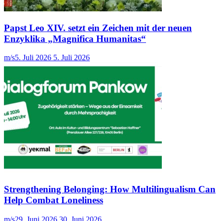
Papst Leo XIV. setzt ein Zeichen mit der neuen
Enzyklika „Magnifica Humanitas“
m/s
5. Juli 2026
5. Juli 2026
Strengthening Belonging: How Multilingualism Can
Help Combat Loneliness
m/s
29. Juni 2026
30. Juni 2026