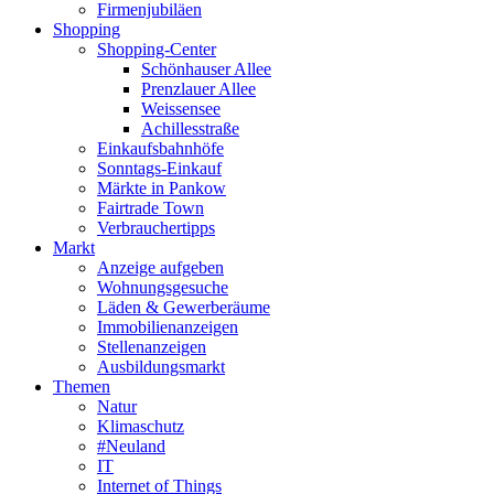
Firmenjubiläen
Shopping
Shopping-Center
Schönhauser Allee
Prenzlauer Allee
Weissensee
Achillesstraße
Einkaufsbahnhöfe
Sonntags-Einkauf
Märkte in Pankow
Fairtrade Town
Verbrauchertipps
Markt
Anzeige aufgeben
Wohnungsgesuche
Läden & Gewerberäume
Immobilienanzeigen
Stellenanzeigen
Ausbildungsmarkt
Themen
Natur
Klimaschutz
#Neuland
IT
Internet of Things