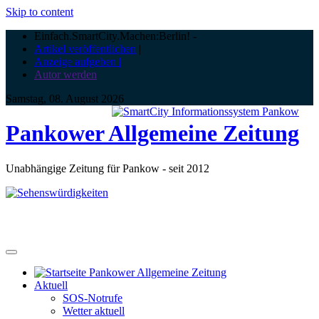
Skip to content
Einfach.SmartCity.Machen:Berlin!
-
Artikel veröffentlichen
|
Anzeige aufgeben |
Autor werden
Samstag, 08. August 2026
Pankower Allgemeine Zeitung
Unabhängige Zeitung für Pankow - seit 2012
Aktuell
SOS-Notrufe
Wetter aktuell