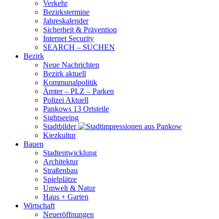
Verkehr
Bezirkstermine
Jahreskalender
Sicherheit & Prävention
Internet Security
SEARCH – SUCHEN
Bezirk
Neue Nachrichten
Bezirk aktuell
Kommunalpolitik
Ämter – PLZ – Parken
Polizei Aktuell
Pankows 13 Ortsteile
Sightseeing
Stadtbilder
Kiezkultur
Bauen
Stadtentwicklung
Architektur
Straßenbau
Spielplätze
Umwelt & Natur
Haus + Garten
Wirtschaft
Neueröffnungen