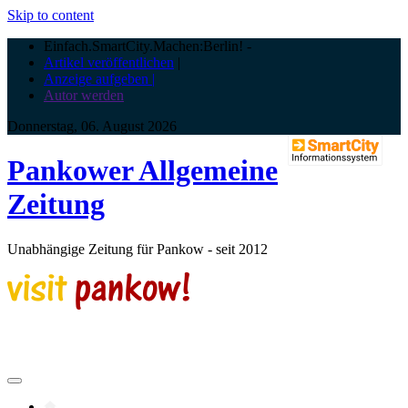
Skip to content
Einfach.SmartCity.Machen:Berlin!
-
Artikel veröffentlichen
|
Anzeige aufgeben |
Autor werden
Donnerstag, 06. August 2026
Pankower Allgemeine
Zeitung
Unabhängige Zeitung für Pankow - seit 2012