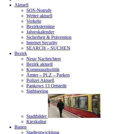
Aktuell
SOS-Notrufe
Wetter aktuell
Verkehr
Bezirkstermine
Jahreskalender
Sicherheit & Prävention
Internet Security
SEARCH – SUCHEN
Bezirk
Neue Nachrichten
Bezirk aktuell
Kommunalpolitik
Ämter – PLZ – Parken
Polizei Aktuell
Pankows 13 Ortsteile
Sightseeing
Stadtbilder
Kiezkultur
Bauen
Stadtentwicklung