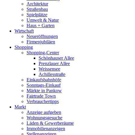
Architektur
Straßenbau
Spielplätze
Umwelt & Natur
Haus + Garten
Wirtschaft
Neueröffnungen
Firmenjubiläen
Shopping
Shopping-Center
Schönhauser Allee
Prenzlauer Allee
Weissensee
Achillesstraße
Einkaufsbahnhöfe
Sonntags-Einkauf
Märkte in Pankow
Fairtrade Town
Verbrauchertipps
Markt
Anzeige aufgeben
Wohnungsgesuche
Läden & Gewerberäume
Immobilienanzeigen
Stellenanzeigen