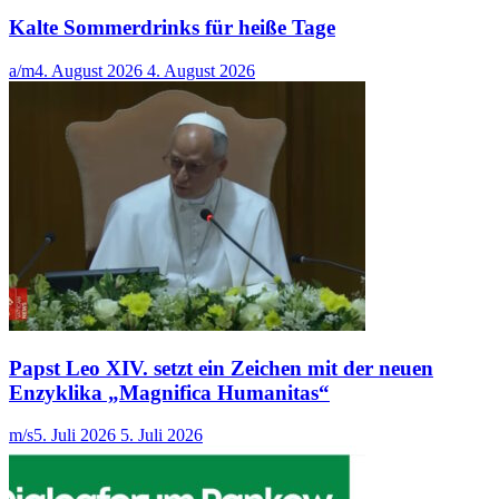
Kalte Sommerdrinks für heiße Tage
a/m
4. August 2026
4. August 2026
Papst Leo XIV. setzt ein Zeichen mit der neuen
Enzyklika „Magnifica Humanitas“
m/s
5. Juli 2026
5. Juli 2026