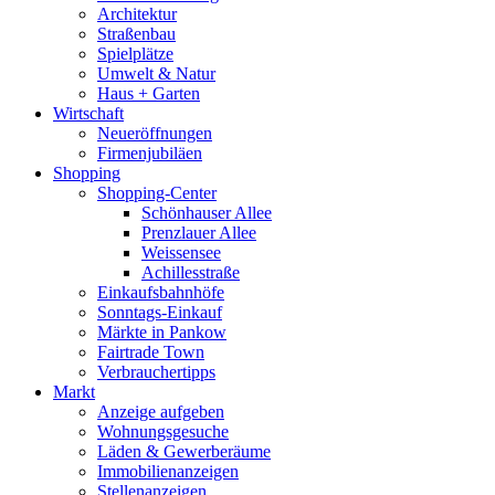
Architektur
Straßenbau
Spielplätze
Umwelt & Natur
Haus + Garten
Wirtschaft
Neueröffnungen
Firmenjubiläen
Shopping
Shopping-Center
Schönhauser Allee
Prenzlauer Allee
Weissensee
Achillesstraße
Einkaufsbahnhöfe
Sonntags-Einkauf
Märkte in Pankow
Fairtrade Town
Verbrauchertipps
Markt
Anzeige aufgeben
Wohnungsgesuche
Läden & Gewerberäume
Immobilienanzeigen
Stellenanzeigen