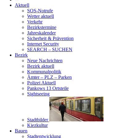
Aktuell
SOS-Notrufe
Wetter aktuell
Verkehr
Bezirkstermine
Jahreskalender
Sicherheit & Prävention
Internet Security
SEARCH – SUCHEN
Bezirk
Neue Nachrichten
Bezirk aktuell
Kommunalpolitik
Ämter – PLZ – Parken
Polizei Aktuell
Pankows 13 Ortsteile
Sightseeing
Stadtbilder
Kiezkultur
Bauen
Stadtentwicklung