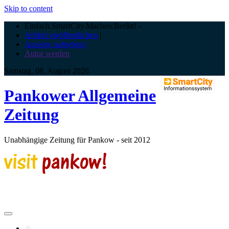
Skip to content
Einfach.SmartCity.Machen:Berlin!
-
Artikel veröffentlichen
|
Anzeige aufgeben |
Autor werden
Samstag, 08. August 2026
Pankower Allgemeine
Zeitung
Unabhängige Zeitung für Pankow - seit 2012