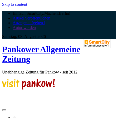
Skip to content
Einfach.SmartCity.Machen:Berlin!
-
Artikel veröffentlichen
|
Anzeige aufgeben |
Autor werden
Samstag, 08. August 2026
Pankower Allgemeine
Zeitung
Unabhängige Zeitung für Pankow - seit 2012