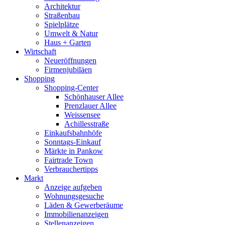
Architektur
Straßenbau
Spielplätze
Umwelt & Natur
Haus + Garten
Wirtschaft
Neueröffnungen
Firmenjubiläen
Shopping
Shopping-Center
Schönhauser Allee
Prenzlauer Allee
Weissensee
Achillesstraße
Einkaufsbahnhöfe
Sonntags-Einkauf
Märkte in Pankow
Fairtrade Town
Verbrauchertipps
Markt
Anzeige aufgeben
Wohnungsgesuche
Läden & Gewerberäume
Immobilienanzeigen
Stellenanzeigen