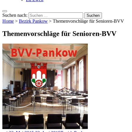
Suchen nach:
Home
>
Bezirk Pankow
>
Themenvorschläge für Senioren-BVV
Themenvorschläge für Senioren-BVV