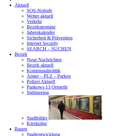
Aktuell
SOS-Notrufe
Wetter aktuell
Verkehr
Bezirkstermine
Jahreskalender
Sicherheit & Prävention
Internet Security
SEARCH – SUCHEN
Bezirk
Neue Nachrichten
Bezirk aktuell
Kommunalpolitik
Ämter – PLZ – Parken
Polizei Aktuell
Pankows 13 Ortsteile
Sightseeing
Stadtbilder
Kiezkultur
Bauen
Stadtentwicklung