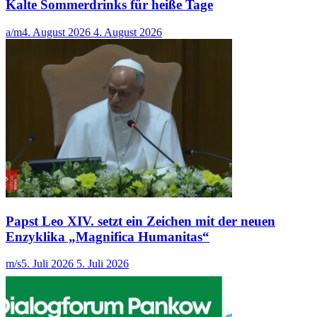
Kalte Sommerdrinks für heiße Tage
a/m
4. August 2026
4. August 2026
Papst Leo XIV. setzt ein Zeichen mit der neuen
Enzyklika „Magnifica Humanitas“
m/s
5. Juli 2026
5. Juli 2026