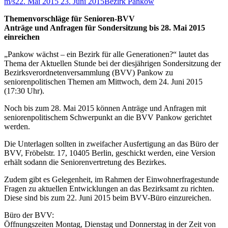
m/s
22. Mai 2015
23. Juni 2015
Bezirk Pankow
Themenvorschläge für Senioren-BVV
Anträge und Anfragen für Sondersitzung bis 28. Mai 2015
einreichen
„Pankow wächst – ein Bezirk für alle Generationen?“ lautet das
Thema der Aktuellen Stunde bei der diesjährigen Sondersitzung der
Bezirksverordnetenversammlung (BVV) Pankow zu
seniorenpolitischen Themen am Mittwoch, dem 24. Juni 2015
(17:30 Uhr).
Noch bis zum 28. Mai 2015 können Anträge und Anfragen mit
seniorenpolitischem Schwerpunkt an die BVV Pankow gerichtet
werden.
Die Unterlagen sollten in zweifacher Ausfertigung an das Büro der
BVV, Fröbelstr. 17, 10405 Berlin, geschickt werden, eine Version
erhält sodann die Seniorenvertretung des Bezirkes.
Zudem gibt es Gelegenheit, im Rahmen der Einwohnerfragestunde
Fragen zu aktuellen Entwicklungen an das Bezirksamt zu richten.
Diese sind bis zum 22. Juni 2015 beim BVV-Büro einzureichen.
Büro der BVV:
Öffnungszeiten Montag, Dienstag und Donnerstag in der Zeit von