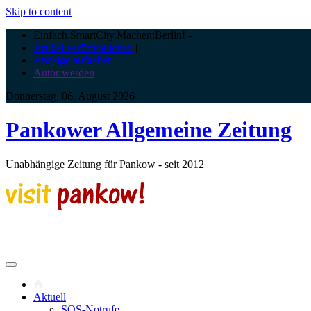
Skip to content
Einfach.SmartCity.Machen:Berlin!
-
Artikel veröffentlichen
|
Anzeige aufgeben |
Autor werden
Donnerstag, 06. August 2026
Pankower Allgemeine Zeitung
Unabhängige Zeitung für Pankow - seit 2012
Aktuell
SOS-Notrufe