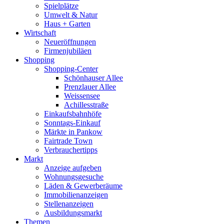
Spielplätze
Umwelt & Natur
Haus + Garten
Wirtschaft
Neueröffnungen
Firmenjubiläen
Shopping
Shopping-Center
Schönhauser Allee
Prenzlauer Allee
Weissensee
Achillesstraße
Einkaufsbahnhöfe
Sonntags-Einkauf
Märkte in Pankow
Fairtrade Town
Verbrauchertipps
Markt
Anzeige aufgeben
Wohnungsgesuche
Läden & Gewerberäume
Immobilienanzeigen
Stellenanzeigen
Ausbildungsmarkt
Themen