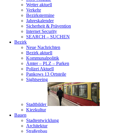
Wetter aktuell
Verkehr
Bezirkstermine
Jahreskalender
Sicherheit & Prävention
Internet Security
SEARCH – SUCHEN
Bezirk
Neue Nachrichten
Bezirk aktuell
Kommunalpolitik
Ämter – PLZ – Parken
Polizei Aktuell
Pankows 13 Ortsteile
Sightseeing
Stadtbilder
Kiezkultur
Bauen
Stadtentwicklung
Architektur
Straßenbau