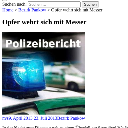
Suchen nach:
Home
>
Bezirk Pankow
>
Opfer wehrt sich mit Messer
Opfer wehrt sich mit Messer
m/s
9. April 2013
23. Juli 2013
Bezirk Pankow
In der Nacht zum Dienstag gab es einen Überfall am Strandbad Weiße