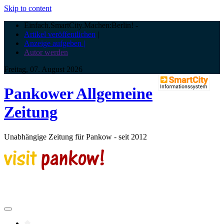
Skip to content
Einfach.SmartCity.Machen:Berlin!
-
Artikel veröffentlichen
|
Anzeige aufgeben |
Autor werden
Freitag, 07. August 2026
Pankower Allgemeine
Zeitung
Unabhängige Zeitung für Pankow - seit 2012