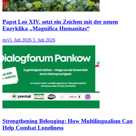
Papst Leo XIV. setzt ein Zeichen mit der neuen
Enzyklika „Magnifica Humanitas“
m/s
5. Juli 2026
5. Juli 2026
Strengthening Belonging: How Multilingualism Can
Help Combat Loneliness