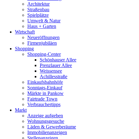
Architektur
Straßenbau
Spielplätze
Umwelt & Natur
Haus + Garten
Wirtschaft
Neueröffnungen
Firmenjubiläen
Shopping
Shopping-Center
Schönhauser Allee
Prenzlauer Allee
Weissensee
Achillesstraße
Einkaufsbahnhöfe
Sonntags-Einkauf
Märkte in Pankow
Fairtrade Town
Verbrauchertipps
Markt
Anzeige aufgeben
Wohnungsgesuche
Läden & Gewerberäume
Immobilienanzeigen
Stellenanzeigen