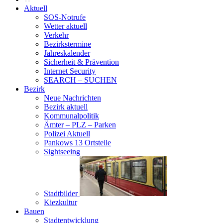
Aktuell
SOS-Notrufe
Wetter aktuell
Verkehr
Bezirkstermine
Jahreskalender
Sicherheit & Prävention
Internet Security
SEARCH – SUCHEN
Bezirk
Neue Nachrichten
Bezirk aktuell
Kommunalpolitik
Ämter – PLZ – Parken
Polizei Aktuell
Pankows 13 Ortsteile
Sightseeing
Stadtbilder
Kiezkultur
Bauen
Stadtentwicklung