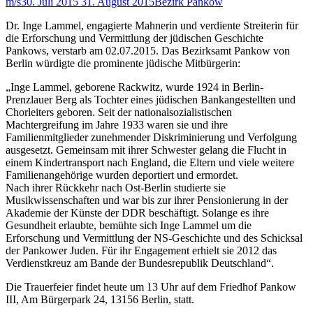
m/s
30. Juli 2015
31. August 2015
Bezirk Pankow
Dr. Inge Lammel, engagierte Mahnerin und verdiente Streiterin für
die Erforschung und Vermittlung der jüdischen Geschichte
Pankows, verstarb am 02.07.2015. Das Bezirksamt Pankow von
Berlin würdigte die prominente jüdische Mitbürgerin:
„Inge Lammel, geborene Rackwitz, wurde 1924 in Berlin-
Prenzlauer Berg als Tochter eines jüdischen Bankangestellten und
Chorleiters geboren. Seit der nationalsozialistischen
Machtergreifung im Jahre 1933 waren sie und ihre
Familienmitglieder zunehmender Diskriminierung und Verfolgung
ausgesetzt. Gemeinsam mit ihrer Schwester gelang die Flucht in
einem Kindertransport nach England, die Eltern und viele weitere
Familienangehörige wurden deportiert und ermordet.
Nach ihrer Rückkehr nach Ost-Berlin studierte sie
Musikwissenschaften und war bis zur ihrer Pensionierung in der
Akademie der Künste der DDR beschäftigt. Solange es ihre
Gesundheit erlaubte, bemühte sich Inge Lammel um die
Erforschung und Vermittlung der NS-Geschichte und des Schicksal
der Pankower Juden. Für ihr Engagement erhielt sie 2012 das
Verdienstkreuz am Bande der Bundesrepublik Deutschland“.
Die Trauerfeier findet heute um 13 Uhr auf dem Friedhof Pankow
III, Am Bürgerpark 24, 13156 Berlin, statt.